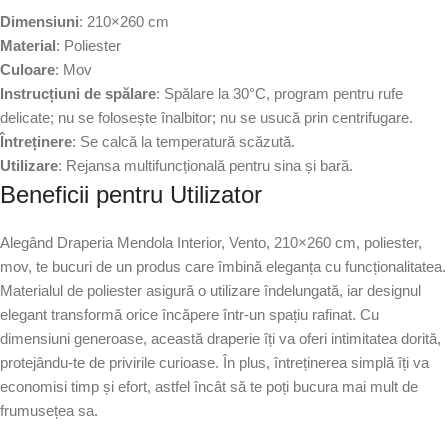
Dimensiuni
: 210×260 cm
Material
: Poliester
Culoare
: Mov
Instrucțiuni de spălare
: Spălare la 30°C, program pentru rufe
delicate; nu se folosește înalbitor; nu se usucă prin centrifugare.
Întreținere
: Se calcă la temperatură scăzută.
Utilizare
: Rejansa multifuncțională pentru sina și bară.
Beneficii pentru Utilizator
Alegând Draperia Mendola Interior, Vento, 210×260 cm, poliester,
mov, te bucuri de un produs care îmbină eleganța cu funcționalitatea.
Materialul de poliester asigură o utilizare îndelungată, iar designul
elegant transformă orice încăpere într-un spațiu rafinat. Cu
dimensiuni generoase, această draperie îți va oferi intimitatea dorită,
protejându-te de privirile curioase. În plus, întreținerea simplă îți va
economisi timp și efort, astfel încât să te poți bucura mai mult de
frumusețea sa.