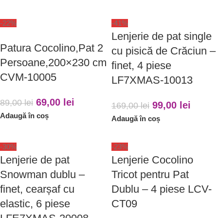
-22%
-41%
Lenjerie de pat single
Patura Cocolino,Pat 2
cu pisică de Crăciun –
Persoane,200×230 cm
finet, 4 piese
CVM-10005
LF7XMAS-10013
69,00
lei
89,00
lei
99,00
lei
169,00
lei
Adaugă în coș
Adaugă în coș
-30%
-23%
Lenjerie de pat
Lenjerie Cocolino
Snowman dublu –
Tricot pentru Pat
finet, cearșaf cu
Dublu – 4 piese LCV-
elastic, 6 piese
CT09