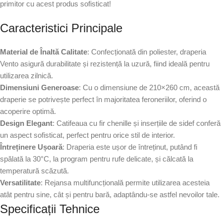
primitor cu acest produs sofisticat!
Caracteristici Principale
Material de Înaltă Calitate
: Confecționată din poliester, draperia
Vento asigură durabilitate și rezistență la uzură, fiind ideală pentru
utilizarea zilnică.
Dimensiuni Generoase
: Cu o dimensiune de 210×260 cm, această
draperie se potrivește perfect în majoritatea feroneriilor, oferind o
acoperire optimă.
Design Elegant
: Catifeaua cu fir chenille și inserțiile de sidef conferă
un aspect sofisticat, perfect pentru orice stil de interior.
Întreținere Ușoară
: Draperia este ușor de întreținut, putând fi
spălată la 30°C, la program pentru rufe delicate, și călcată la
temperatură scăzută.
Versatilitate
: Rejansa multifuncțională permite utilizarea acesteia
atât pentru sine, cât și pentru bară, adaptându-se astfel nevoilor tale.
Specificații Tehnice