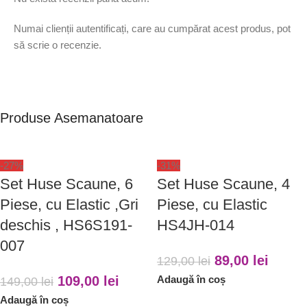
Numai clienții autentificați, care au cumpărat acest produs, pot
să scrie o recenzie.
Produse Asemanatoare
-27%
-31%
Set Huse Scaune, 6
Set Huse Scaune, 4
Piese, cu Elastic ,Gri
Piese, cu Elastic
deschis , HS6S191-
HS4JH-014
007
89,00
lei
129,00
lei
109,00
lei
Adaugă în coș
149,00
lei
Adaugă în coș