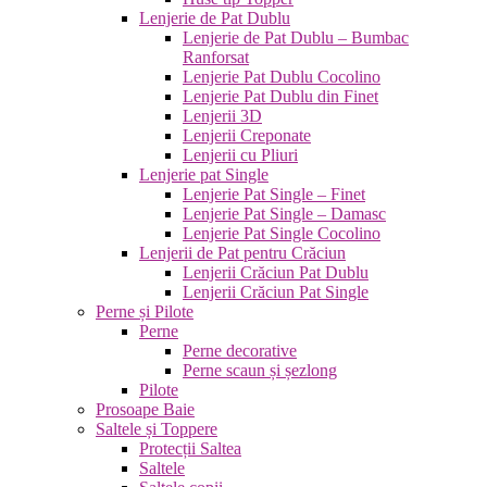
Lenjerie de Pat Dublu
Lenjerie de Pat Dublu – Bumbac
Ranforsat
Lenjerie Pat Dublu Cocolino
Lenjerie Pat Dublu din Finet
Lenjerii 3D
Lenjerii Creponate
Lenjerii cu Pliuri
Lenjerie pat Single
Lenjerie Pat Single – Finet
Lenjerie Pat Single – Damasc
Lenjerie Pat Single Cocolino
Lenjerii de Pat pentru Crăciun
Lenjerii Crăciun Pat Dublu
Lenjerii Crăciun Pat Single
Perne și Pilote
Perne
Perne decorative
Perne scaun și șezlong
Pilote
Prosoape Baie
Saltele și Toppere
Protecții Saltea
Saltele