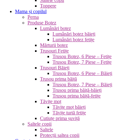
Saltele copii
Toppere
Mama și copilul
Perna
Produse Botez
Lumânări botez
Lumânări botez băieți
Lumânări botez fetițe
Mărturii botez
Trusouri Fetițe
Trusou Botez, 6 Piese – Fetițe
Trusou Botez, 7 Piese – Fetițe
Trusouri Băieți
Trusou Botez, 6 Piese – Băieți
Trusou prima băiță
Trusou Botez, 7 Piese – Băieți
Trusou prima băiță-băieți
Trusou prima băiță-fetițe
Tăvițe moț
Tăvițe moț băieți
Tăvițe turtă fetițe
Cutiuțe prima șuviță
Saltele copii
Saltele
Protecții saltea copii