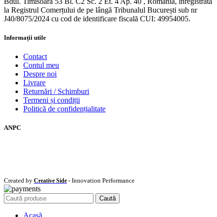
Bdul. Timisoara 53 Bl. C2 Sc. 2 Et. 4 Ap. 40 , România, înregistrată
la Registrul Comerțului de pe lângă Tribunalul București sub nr
J40/8075/2024 cu cod de identificare fiscală CUI: 49954005.
Informații utile
Contact
Contul meu
Despre noi
Livrare
Returnări / Schimburi
Termeni și condiții
Politică de confidențialitate
ANPC
Created by
- Innovation Performance
Creative Side
Caută
Acasă