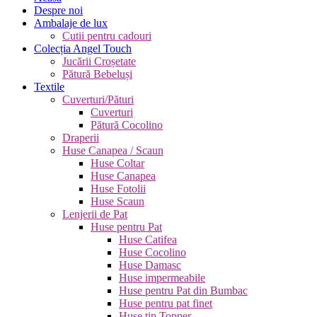
Despre noi
Ambalaje de lux
Cutii pentru cadouri
Colecția Angel Touch
Jucării Croșetate
Pătură Bebeluși
Textile
Cuverturi/Pături
Cuverturi
Pătură Cocolino
Draperii
Huse Canapea / Scaun
Huse Coltar
Huse Canapea
Huse Fotolii
Huse Scaun
Lenjerii de Pat
Huse pentru Pat
Huse Catifea
Huse Cocolino
Huse Damasc
Huse impermeabile
Huse pentru Pat din Bumbac
Huse pentru pat finet
Huse tip Topper