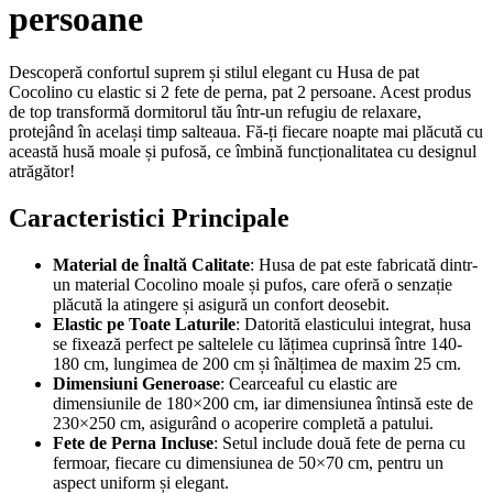
persoane
Descoperă confortul suprem și stilul elegant cu Husa de pat
Cocolino cu elastic si 2 fete de perna, pat 2 persoane. Acest produs
de top transformă dormitorul tău într-un refugiu de relaxare,
protejând în același timp salteaua. Fă-ți fiecare noapte mai plăcută cu
această husă moale și pufosă, ce îmbină funcționalitatea cu designul
atrăgător!
Caracteristici Principale
Material de Înaltă Calitate
: Husa de pat este fabricată dintr-
un material Cocolino moale și pufos, care oferă o senzație
plăcută la atingere și asigură un confort deosebit.
Elastic pe Toate Laturile
: Datorită elasticului integrat, husa
se fixează perfect pe saltelele cu lățimea cuprinsă între 140-
180 cm, lungimea de 200 cm și înălțimea de maxim 25 cm.
Dimensiuni Generoase
: Cearceaful cu elastic are
dimensiunile de 180×200 cm, iar dimensiunea întinsă este de
230×250 cm, asigurând o acoperire completă a patului.
Fete de Perna Incluse
: Setul include două fete de perna cu
fermoar, fiecare cu dimensiunea de 50×70 cm, pentru un
aspect uniform și elegant.