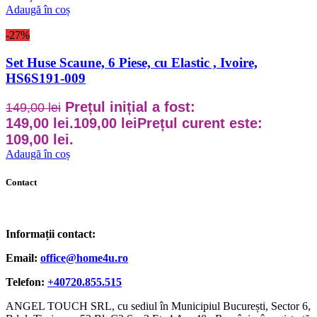
Adaugă în coș
-27%
Set Huse Scaune, 6 Piese, cu Elastic , Ivoire,
HS6S191-009
Prețul inițial a fost:
149,00
lei
149,00 lei.
109,00
lei
Prețul curent este:
109,00 lei.
Adaugă în coș
Contact
Informații contact:
Email:
office@home4u.ro
Telefon:
+40720.855.515
ANGEL TOUCH SRL, cu sediul în Municipiul București, Sector 6,