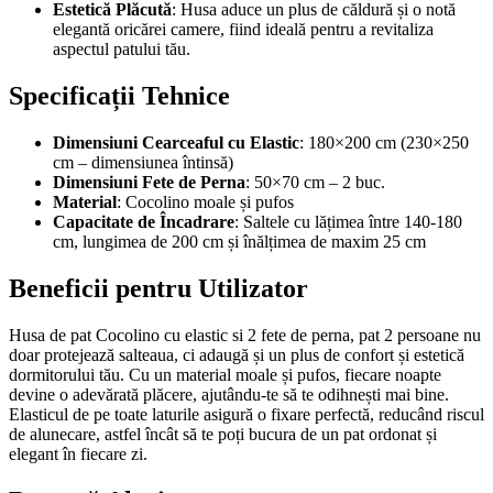
Estetică Plăcută
: Husa aduce un plus de căldură și o notă
elegantă oricărei camere, fiind ideală pentru a revitaliza
aspectul patului tău.
Specificații Tehnice
Dimensiuni Cearceaful cu Elastic
: 180×200 cm (230×250
cm – dimensiunea întinsă)
Dimensiuni Fete de Perna
: 50×70 cm – 2 buc.
Material
: Cocolino moale și pufos
Capacitate de Încadrare
: Saltele cu lățimea între 140-180
cm, lungimea de 200 cm și înălțimea de maxim 25 cm
Beneficii pentru Utilizator
Husa de pat Cocolino cu elastic si 2 fete de perna, pat 2 persoane nu
doar protejează salteaua, ci adaugă și un plus de confort și estetică
dormitorului tău. Cu un material moale și pufos, fiecare noapte
devine o adevărată plăcere, ajutându-te să te odihnești mai bine.
Elasticul de pe toate laturile asigură o fixare perfectă, reducând riscul
de alunecare, astfel încât să te poți bucura de un pat ordonat și
elegant în fiecare zi.