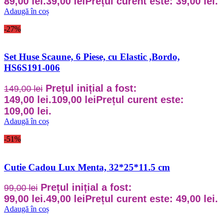
89,00 lei.
39,00
lei
Prețul curent este: 39,00 lei.
Adaugă în coș
-27%
Set Huse Scaune, 6 Piese, cu Elastic ,Bordo,
HS6S191-006
Prețul inițial a fost:
149,00
lei
149,00 lei.
109,00
lei
Prețul curent este:
109,00 lei.
Adaugă în coș
-51%
Cutie Cadou Lux Menta, 32*25*11.5 cm
Prețul inițial a fost:
99,00
lei
99,00 lei.
49,00
lei
Prețul curent este: 49,00 lei.
Adaugă în coș