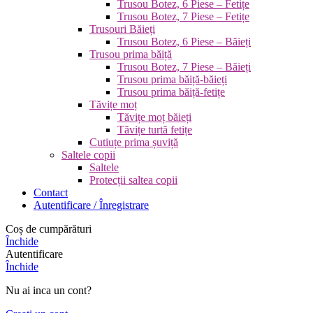
Trusou Botez, 6 Piese – Fetițe
Trusou Botez, 7 Piese – Fetițe
Trusouri Băieți
Trusou Botez, 6 Piese – Băieți
Trusou prima băiță
Trusou Botez, 7 Piese – Băieți
Trusou prima băiță-băieți
Trusou prima băiță-fetițe
Tăvițe moț
Tăvițe moț băieți
Tăvițe turtă fetițe
Cutiuțe prima șuviță
Saltele copii
Saltele
Protecții saltea copii
Contact
Autentificare / Înregistrare
Coș de cumpărături
Închide
Autentificare
Închide
Nu ai inca un cont?