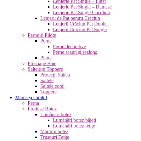
Lenjerie Pat Single – Finet
Lenjerie Pat Single – Damasc
Lenjerie Pat Single Cocolino
Lenjerii de Pat pentru Crăciun
Lenjerii Crăciun Pat Dublu
Lenjerii Crăciun Pat Single
Perne și Pilote
Perne
Perne decorative
Perne scaun și șezlong
Pilote
Prosoape Baie
Saltele și Toppere
Protecții Saltea
Saltele
Saltele copii
Toppere
Mama și copilul
Perna
Produse Botez
Lumânări botez
Lumânări botez băieți
Lumânări botez fetițe
Mărturii botez
Trusouri Fetițe