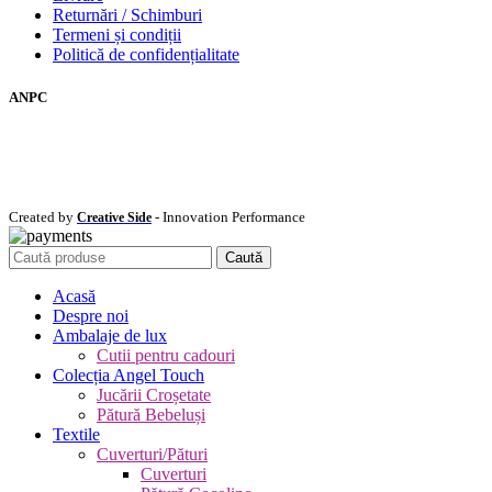
Returnări / Schimburi
Termeni și condiții
Politică de confidențialitate
ANPC
Created by
- Innovation Performance
Creative Side
Caută
Acasă
Despre noi
Ambalaje de lux
Cutii pentru cadouri
Colecția Angel Touch
Jucării Croșetate
Pătură Bebeluși
Textile
Cuverturi/Pături
Cuverturi