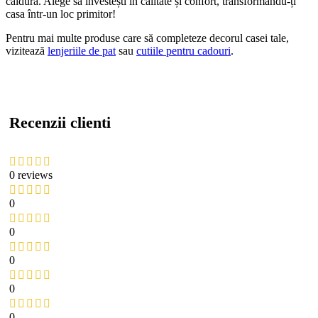
căldură. Alege să investești în calitate și confort, transformându-ți
casa într-un loc primitor!
Pentru mai multe produse care să completeze decorul casei tale,
vizitează
lenjeriile de pat
sau
cutiile pentru cadouri
.
Recenzii clienti
0 reviews
0
0
0
0
0