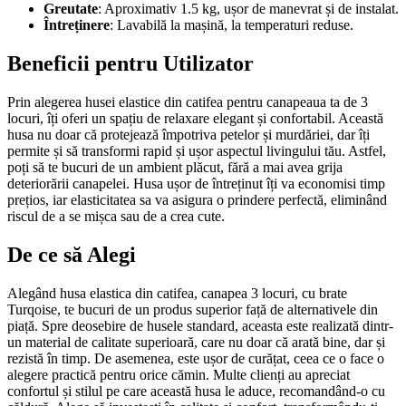
Greutate
: Aproximativ 1.5 kg, ușor de manevrat și de instalat.
Întreținere
: Lavabilă la mașină, la temperaturi reduse.
Beneficii pentru Utilizator
Prin alegerea husei elastice din catifea pentru canapeaua ta de 3
locuri, îți oferi un spațiu de relaxare elegant și confortabil. Această
husa nu doar că protejează împotriva petelor și murdăriei, dar îți
permite și să transformi rapid și ușor aspectul livingului tău. Astfel,
poți să te bucuri de un ambient plăcut, fără a mai avea grija
deteriorării canapelei. Husa ușor de întreținut îți va economisi timp
prețios, iar elasticitatea sa va asigura o prindere perfectă, eliminând
riscul de a se mișca sau de a crea cute.
De ce să Alegi
Alegând husa elastica din catifea, canapea 3 locuri, cu brate
Turqoise, te bucuri de un produs superior față de alternativele din
piață. Spre deosebire de husele standard, aceasta este realizată dintr-
un material de calitate superioară, care nu doar că arată bine, dar și
rezistă în timp. De asemenea, este ușor de curățat, ceea ce o face o
alegere practică pentru orice cămin. Multe clienți au apreciat
confortul și stilul pe care această husa le aduce, recomandând-o cu