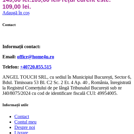
109,00 lei.
Adaugă în coș
Contact
Informații contact:
Email:
office@home4u.ro
Telefon:
+40720.855.515
ANGEL TOUCH SRL, cu sediul în Municipiul București, Sector 6,
Bdul. Timisoara 53 Bl. C2 Sc. 2 Et. 4 Ap. 40 , România, înregistrată
la Registrul Comerțului de pe lângă Tribunalul București sub nr
J40/8075/2024 cu cod de identificare fiscală CUI: 49954005.
Informații utile
Contact
Contul meu
Despre noi
Livrare