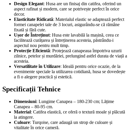
Design Elegant
: Husa are un finisaj din catifea, oferind un
aspect rafinat și modern, care se potrivește perfect în orice
decor.
Elasticitate Ridicată
: Materialul elastic se adaptează perfect
formei canapelei tale de 3 locuri, asigurându-se că rămâne
fixată și fără cute.
Ușor de Întreținut
: Husa este lavabilă la mașină, ceea ce
facilitează curățarea și întreținerea acesteia, păstrându-i
aspectul nou pentru mult timp.
Protecție Eficientă
: Protejează canapeaua împotriva uzurii
zilnice, petelor și murdăriei, prelungind astfel durata de viață a
acesteia.
Versatilitate în Utilizare
: Ideală pentru orice ocazie, de la
evenimente speciale la utilizarea cotidiană, husa se dovedește
a fi o alegere practică și estetică.
Specificații Tehnice
Dimensiuni
: Lungime Canapea – 180-230 cm; Lățime
Canapea – 80-95 cm.
Material
: Catifea elastică, ce oferă o textură moale și plăcută
la atingere.
Culoare
: Turqoise, care adaugă un strop de culoare și
vitalitate în orice cameră.