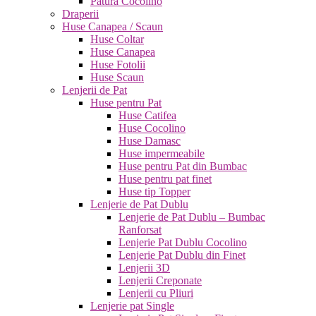
Pătură Cocolino
Draperii
Huse Canapea / Scaun
Huse Coltar
Huse Canapea
Huse Fotolii
Huse Scaun
Lenjerii de Pat
Huse pentru Pat
Huse Catifea
Huse Cocolino
Huse Damasc
Huse impermeabile
Huse pentru Pat din Bumbac
Huse pentru pat finet
Huse tip Topper
Lenjerie de Pat Dublu
Lenjerie de Pat Dublu – Bumbac
Ranforsat
Lenjerie Pat Dublu Cocolino
Lenjerie Pat Dublu din Finet
Lenjerii 3D
Lenjerii Creponate
Lenjerii cu Pliuri
Lenjerie pat Single