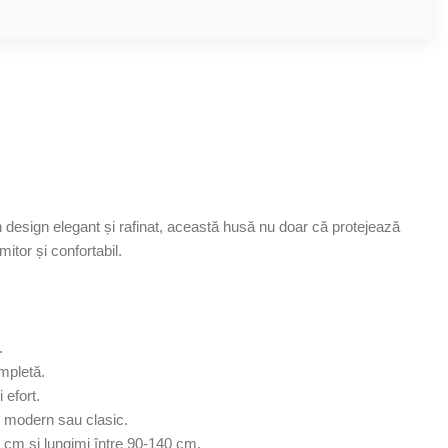
 un design elegant și rafinat, această husă nu doar că protejează
mitor și confortabil.
.
ompletă.
 efort.
u modern sau clasic.
00 cm și lungimi între 90-140 cm.