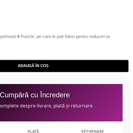
primești
4
Puncte, pe care le poți folosi pentru reduceri la
ADAUGĂ ÎN COȘ
Cumpără cu Încredere
complete despre livrare, plată și returnare
PLATĂ
RETURNARE