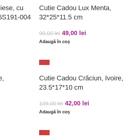
iese, cu
Cutie Cadou Lux Menta,
S6S191-004
32*25*11.5 cm
49,00
lei
99,00
lei
Adaugă în coș
-61%
e,
Cutie Cadou Crăciun, Ivoire,
23.5*17*10 cm
42,00
lei
109,00
lei
Adaugă în coș
-27%