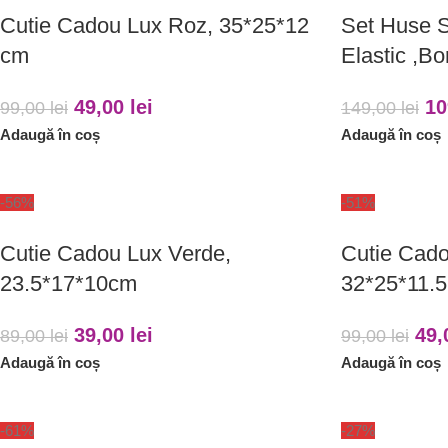
Cutie Cadou Lux Roz, 35*25*12
Set Huse S
cm
Elastic ,B
49,00
lei
10
99,00
lei
149,00
lei
Adaugă în coș
Adaugă în coș
-56%
-51%
Cutie Cadou Lux Verde,
Cutie Cado
23.5*17*10cm
32*25*11.
39,00
lei
49
89,00
lei
99,00
lei
Adaugă în coș
Adaugă în coș
-61%
-27%