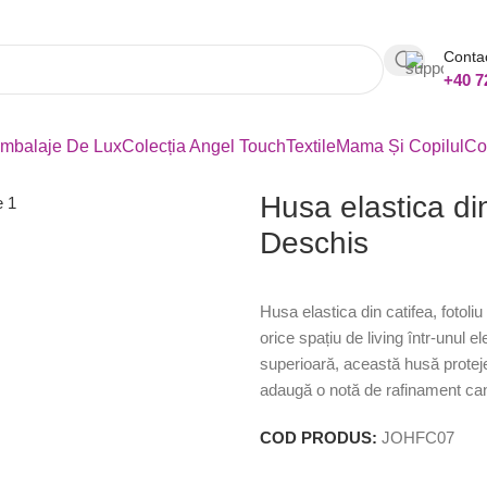
Conta
+40 7
mbalaje De Lux
Colecția Angel Touch
Textile
Mama Și Copilul
Co
Husa elastica din 
Deschis
Husa elastica din catifea, fotoli
orice spațiu de living într-unul el
superioară, această husă protej
adaugă o notă de rafinament can
COD PRODUS:
JOHFC07