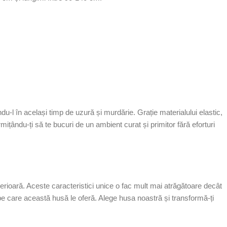
ându-l în același timp de uzură și murdărie. Grație materialului elastic,
rmițându-ți să te bucuri de un ambient curat și primitor fără eforturi
uperioară. Aceste caracteristici unice o fac mult mai atrăgătoare decât
l pe care această husă le oferă. Alege husa noastră și transformă-ți