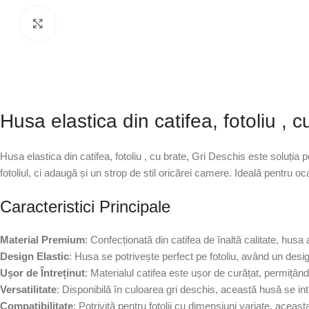
Faceți click pentru a mări
Husa elastica din catifea, fotoliu , 
Husa elastica din catifea, fotoliu , cu brate, Gri Deschis este soluția 
fotoliul, ci adaugă și un strop de stil oricărei camere. Ideală pentru oc
Caracteristici Principale
Material Premium
: Confecționată din catifea de înaltă calitate, husa 
Design Elastic
: Husa se potrivește perfect pe fotoliu, având un desi
Ușor de Întreținut
: Materialul catifea este ușor de curățat, permițân
Versatilitate
: Disponibilă în culoarea gri deschis, această husă se in
Compatibilitate
: Potrivită pentru fotolii cu dimensiuni variate, aceas