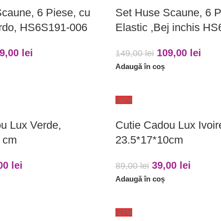
caune, 6 Piese, cu
Set Huse Scaune, 6 P
ordo, HS6S191-006
Elastic ,Bej inchis H
9,00
lei
109,00
lei
149,00
lei
Adaugă în coș
-56%
u Lux Verde,
Cutie Cadou Lux Ivoir
5 cm
23.5*17*10cm
,00
lei
39,00
lei
89,00
lei
Adaugă în coș
-27%