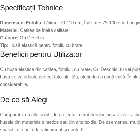
Specificații Tehnice
Dimensiuni Fotoliu
: Lățime: 70-110 cm, Înălțime: 79-100 cm, Lung
Material
: Catifea de înaltă calitate
Culoare
: Gri Deschis
Tip
: Husă elastică pentru fotoliu cu brate
Beneficii pentru Utilizator
Cu husa elastica din catifea, fotoliu , cu brate, Gri Deschis, tu vei put
husa se va adapta perfect fotoliului tău, oferindu-i o nouă viață. În pl
considerabile.
De ce să Alegi
Comparativ cu alte soluții de protecție a mobilierului, husa elastica di
husele din materiale sintetice sau din alte textile. De asemenea, mulți
spațiul cu o notă de rafinament și confort!