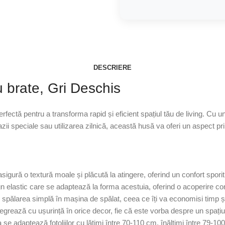
DESCRIERE
cu brate, Gri Deschis
perfectă pentru a transforma rapid și eficient spațiul tău de living. Cu
azii speciale sau utilizarea zilnică, această husă va oferi un aspect pri
asigură o textură moale și plăcută la atingere, oferind un confort sporit
gn elastic care se adaptează la forma acestuia, oferind o acoperire c
d spălarea simplă în mașina de spălat, ceea ce îți va economisi timp și
tegrează cu ușurință în orice decor, fie că este vorba despre un spați
ta se adaptează fotoliilor cu lățimi între 70-110 cm, înălțimi între 79-1