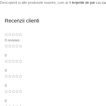
Descoperă și alte produsele noastre, cum ar fi
lenjeriile de pat
sau
cu
Recenzii clienti
0 reviews
0
0
0
0