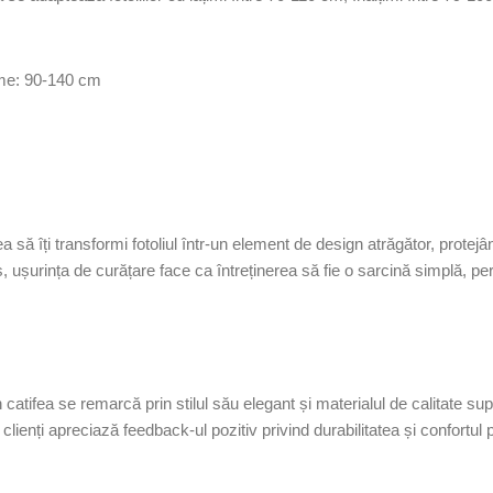
ime: 90-140 cm
ea să îți transformi fotoliul într-un element de design atrăgător, protej
us, ușurința de curățare face ca întreținerea să fie o sarcină simplă, pe
n catifea se remarcă prin stilul său elegant și materialul de calitate s
 clienți apreciază feedback-ul pozitiv privind durabilitatea și confortu