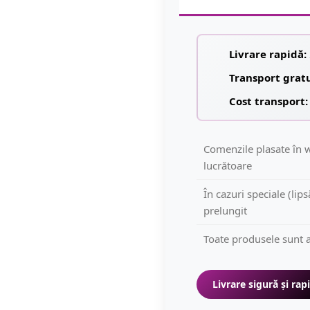
Livrare rapidă:
Transport grat
Cost transport:
Comenzile plasate în w
lucrătoare
În cazuri speciale (lip
prelungit
Toate produsele sunt a
Livrare sigură și rap