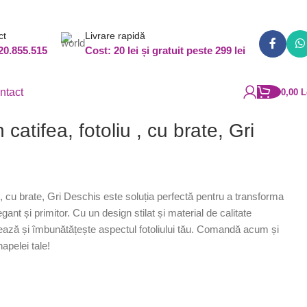
ct
Livrare rapidă
20.855.515
Cost: 20 lei și gratuit peste 299 lei
ntact
0,00
L
catifea, fotoliu , cu brate, Gri
u , cu brate, Gri Deschis este soluția perfectă pentru a transforma
egant și primitor. Cu un design stilat și material de calitate
ează și îmbunătățește aspectul fotoliului tău. Comandă acum și
apelei tale!