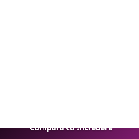
i pentru reduceri la comenzile viitoare!
m, 2 Fete de Pernă JOHDM18003
+
ADAUGĂ ÎN COȘ
Cumpără cu Încredere