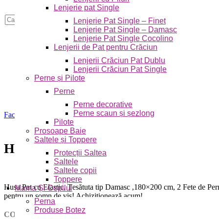
Lenjerie pat Single
Skip to navigation
Skip to main content
Caută
Lenjerie Pat Single – Finet
Lenjerie Pat Single – Damasc
Lenjerie Pat Single Cocolino
Lenjerii de Pat pentru Crăciun
Lenjerii Crăciun Pat Dublu
Lenjerii Crăciun Pat Single
Perne și Pilote
Perne
Perne decorative
Perne scaun și șezlong
Faceți click pentru a mări
Pilote
Prosoape Baie
Saltele și Toppere
Husa Pat cu Elastic, Țesătuta tip 
Protecții Saltea
Saltele
Saltele copii
Toppere
Husa Pat cu Elastic, Țesătuta tip Damasc ,180×200 cm, 2 Fete de Pernă
Mama Și Copilul
pentru un somn de vis! Achiziționează acum!
Perna
Produse Botez
COD PRODUS:
JOHDM18003