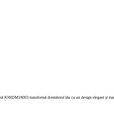
Damasc ,180×200 cm, 2 Fete de Pernă
 JOHDM18003 transformă dormitorul tău cu un design elegant și material