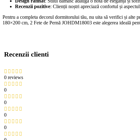
Design rafinat
: Stilul damasc adaugă o notă de eleganță și sofi
Recenzii pozitive
: Clienții noștri apreciază confortul și aspectu
Pentru a completa decorul dormitorului tău, nu uita să verifici și alte 
180×200 cm, 2 Fete de Pernă JOHDM18003 este alegerea ideală pentru
Recenzii clienti
0 reviews
0
0
0
0
0