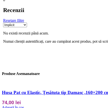
Recenzii
Resetare filtre
Nu există recenzii până acum.
Numai clienții autentificați, care au cumpărat acest produs, pot să scri
Produse Asemanatoare
Husa Pat cu Elastic, Țesătuta tip Damasc ,160×200
74,00
lei
Adaugă în coș