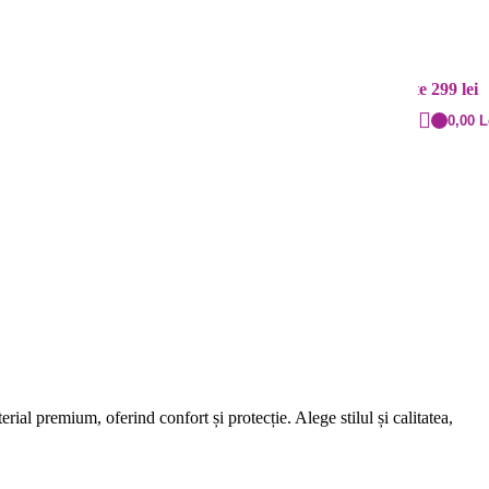
Contact
Livrare rapidă
+40 720.855.515
Cost: 20 lei și gratuit peste 299 lei
0,00
L
 JOHDM18003
 premium, oferind confort și protecție. Alege stilul și calitatea,