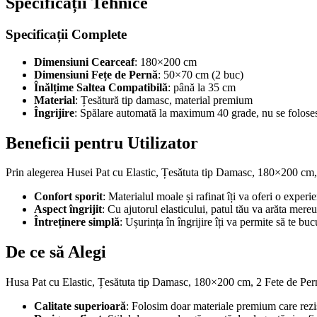
Specificații Tehnice
Specificații Complete
Dimensiuni Cearceaf
: 180×200 cm
Dimensiuni Fețe de Pernă
: 50×70 cm (2 buc)
Înălțime Saltea Compatibilă
: până la 35 cm
Material
: Țesătură tip damasc, material premium
Îngrijire
: Spălare automată la maximum 40 grade, nu se foloses
Beneficii pentru Utilizator
Prin alegerea Husei Pat cu Elastic, Țesătuta tip Damasc, 180×200 c
Confort sporit
: Materialul moale și rafinat îți va oferi o exper
Aspect îngrijit
: Cu ajutorul elasticului, patul tău va arăta mere
Întreținere simplă
: Ușurința în îngrijire îți va permite să te b
De ce să Alegi
Husa Pat cu Elastic, Țesătuta tip Damasc, 180×200 cm, 2 Fete de Pern
Calitate superioară
: Folosim doar materiale premium care rezist