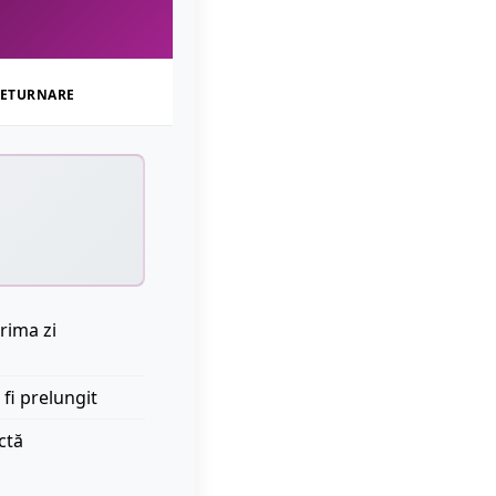
ETURNARE
rima zi
 fi prelungit
ctă