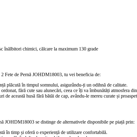
c înălbitori chimici, călcare la maximum 130 grade
m, 2 Fete de Pernă JOHDM18003, tu vei beneficia de:
iență plăcută în timpul somnului, asigurându-ți un odihnă de calitate.
u ordonat, fără cute sau alunecări, ceea ce îți va îmbunătăți atmosfera di
ucuri de această husă fără bătăi de cap, avându-le mereu curate și proaspet
ă JOHDM18003 se distinge de alternativele disponibile pe piață prin:
ă în timp și oferă o experiență de utilizare confortabilă.