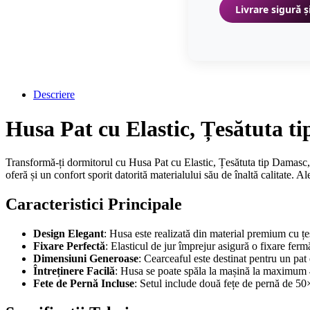
Livrare sigură ș
Descriere
Husa Pat cu Elastic, Țesătuta
Transformă-ți dormitorul cu Husa Pat cu Elastic, Țesătuta tip Damasc
oferă și un confort sporit datorită materialului său de înaltă calitate. 
Caracteristici Principale
Design Elegant
: Husa este realizată din material premium cu țe
Fixare Perfectă
: Elasticul de jur împrejur asigură o fixare fer
Dimensiuni Generoase
: Cearceaful este destinat pentru un pat
Întreținere Facilă
: Husa se poate spăla la mașină la maximum 
Fete de Pernă Incluse
: Setul include două fețe de pernă de 5