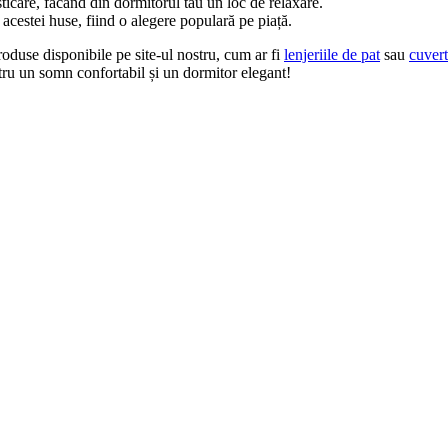
sticare, făcând din dormitorul tău un loc de relaxare.
l acestei huse, fiind o alegere populară pe piață.
produse disponibile pe site-ul nostru, cum ar fi
lenjeriile de pat
sau
cuvert
 un somn confortabil și un dormitor elegant!