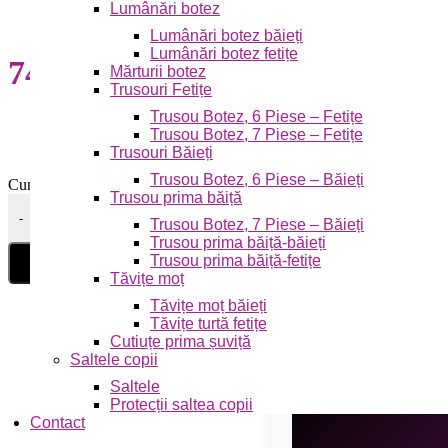
Lumânări botez
Lumânări botez băieți
Lumânări botez fetițe
74,00
lei
Mărturii botez
Trusouri Fetițe
Trusou Botez, 6 Piese – Fetițe
Trusou Botez, 7 Piese – Fetițe
Trusouri Băieți
Trusou Botez, 6 Piese – Băieți
Cumpără acest produs acum și primești
4
Puncte, pe care le poți folos
Trusou prima băiță
Cantitate Husa Pat cu Elastic, Țesătuta tip Damasc ,180x200 c
-
Trusou Botez, 7 Piese – Băieți
Trusou prima băiță-băieți
Trusou prima băiță-fetițe
Tăvițe moț
Tăvițe moț băieți
Tăvițe turtă fetițe
Cutiuțe prima șuviță
Saltele copii
Saltele
Protecții saltea copii
Contact