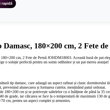
i rapidă
 tip Damasc, 180×200 cm, 2 Fete
, 180×200 cm, 2 Fete de Pernă JOHDM18003. Această husă de pat elegant
Alege o soluție perfectă pentru un somn odihnitor și un pat mereu aranjat!
sătură tip damasc, care adaugă un aspect rafinat și clasic dormitorului tă
mă, prevenind alunecarea și formarea cutelor, menținând patul ordonat.
 de 180×200 cm și se potrivește saltelelor cu o înălțime de până la 35 cm
40 de grade, iar călcarea se face la o temperatură de maximum 130 de g
0×70 cm, pentru un aspect complet și armonios.