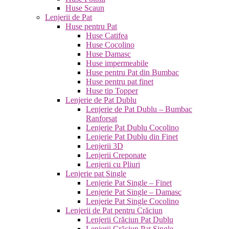
Huse Scaun
Lenjerii de Pat
Huse pentru Pat
Huse Catifea
Huse Cocolino
Huse Damasc
Huse impermeabile
Huse pentru Pat din Bumbac
Huse pentru pat finet
Huse tip Topper
Lenjerie de Pat Dublu
Lenjerie de Pat Dublu – Bumbac
Ranforsat
Lenjerie Pat Dublu Cocolino
Lenjerie Pat Dublu din Finet
Lenjerii 3D
Lenjerii Creponate
Lenjerii cu Pliuri
Lenjerie pat Single
Lenjerie Pat Single – Finet
Lenjerie Pat Single – Damasc
Lenjerie Pat Single Cocolino
Lenjerii de Pat pentru Crăciun
Lenjerii Crăciun Pat Dublu
Lenjerii Crăciun Pat Single