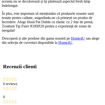
aceasta nu se decolorează și își păstrează aspectul fresh timp
îndelungat.
În plus, este important să menționăm că produsele noastre sunt
testate pentru calitate, asigurându-ne că primești un produs de
încredere. Alege Husă Pat Dublu cu elastic cu 2 fețe de pernă,
Țesătură Tip Finet JOJHP20 pentru o experiență de somn de
neegalat!
Descoperă și alte produse din gama noastră pe
Home4U
sau alege
din selecția de cuverturi disponibile la
Home4U
.
Recenzii clienti
0 reviews
0