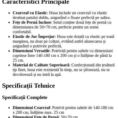
Caracteristici Principale
Cearceaf cu Elastic
: Husa include un cearceaf cu elastic
destinat patului dublu, asigurând o fixare perfectă pe saltea.
Fețe de Pernă Incluse
: Setul conține două fețe de pernă cu
dimensiunea de 50×70 cm, perfecte pentru un somn
confortabil.
Elastic de Jur Împrejur
: Husa este dotată cu elastic pe toată
marginea, nu doar pe colțuri, evitând astfel alunecarea și
asigurând o potrivire perfectă.
Dimensiuni Versatile
: Potrivită pentru saltele cu dimensiuni
cuprinse între 140-180 cm x 200 cm și o înălțime de până la
25 cm.
Material de Calitate Superioară
: Confecționată din țesătură
tip finet, husa este rezistentă în timp, nu se șifonează, nu se
decolorează și nu intră la apă.
Specificații Tehnice
Specificații Complete
Dimensiuni Cearceaf
: Potrivit pentru saltele de 140-180 cm
x 200 cm, înălțime max. 25 cm
Dimensiuni Fețe de Pernă
: 50×70 cm