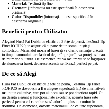
Material
: Țesătură tip finet
Greutate
: [informația nu este specificată în descrierea
originală]
Culori Disponibile
: [informația nu este specificată în
descrierea originală]
Beneficii pentru Utilizator
Alegând Husă Pat Dublu cu elastic cu 2 fețe de pernă, Țesătură Tip
Finet JOJHP20, te asiguri că ai parte de un somn liniștit și
confortabil. Materialul moale al husei îți va oferi o senzație plăcută
în timpul somnului, iar elasticul de jur împrejur îți va proteja salteaua
de murdărie și uzură. De asemenea, nu va mai trebui să te îngrijorezi
de alunecarea husei, deoarece aceasta se fixează perfect pe pat.
De ce să Alegi
Husa Pat Dublu cu elastic cu 2 fețe de pernă, Țesătură Tip Finet
JOJHP20 se dovedește a fi o alegere superioară față de alternativele
mai puțin calitative, care pot aluneca sau se pot deteriora rapid. Cu
un design elegant și funcționalitate excelentă, această husă este
perfectă pentru cei care doresc să aducă un plus de confort în
dormitor. De asemenea, datorită materialului de calitate superioară,