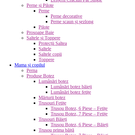
Perne și Pilote
Perne
Perne decorative
Perne scaun și șezlong
Pilote
Prosoape Baie
Saltele și Toppere
Protecții Saltea
Saltele
Saltele copii
Toppere
Mama și copilul
Perna
Produse Botez
Lumânări botez
Lumânări botez băieți
Lumânări botez fetițe
Mărturii botez
Trusouri Fetițe
Trusou Botez, 6 Piese – Fetițe
Trusou Botez, 7 Piese – Fetițe
Trusouri Băieți
Trusou Botez, 6 Piese – Băieți
Trusou prima băiță