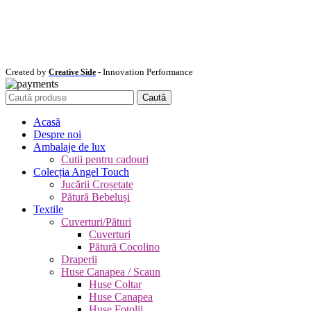
Created by
- Innovation Performance
Creative Side
Caută
Acasă
Despre noi
Ambalaje de lux
Cutii pentru cadouri
Colecția Angel Touch
Jucării Croșetate
Pătură Bebeluși
Textile
Cuverturi/Pături
Cuverturi
Pătură Cocolino
Draperii
Huse Canapea / Scaun
Huse Coltar
Huse Canapea
Huse Fotolii