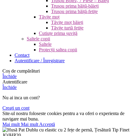
Trusou Botez, 7 Piese – Băieți
Trusou prima băiță-băieți
Trusou prima băiță-fetițe
Tăvițe moț
Tăvițe moț băieți
Tăvițe turtă fetițe
Cutiuțe prima șuviță
Saltele copii
Saltele
Protecții saltea copii
Contact
Autentificare / Înregistrare
Coș de cumpărături
Închide
Autentificare
Închide
Nu ai inca un cont?
Creați un cont
Site-ul nostru foloseste cookies pentru a va oferi o experienta de
navigare mai buna.
Mai mult
Mai mult
Acceptă