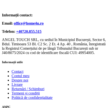
Informații contact:
Email:
office@home4u.ro
Telefon:
+40720.855.515
ANGEL TOUCH SRL, cu sediul în Municipiul București, Sector 6,
Bdul. Timisoara 53 Bl. C2 Sc. 2 Et. 4 Ap. 40 , România, înregistrată
la Registrul Comerțului de pe lângă Tribunalul București sub nr
J40/8075/2024 cu cod de identificare fiscală CUI: 49954005.
Informații utile
Contact
Contul meu
Despre noi
Livrare
Returnări / Schimburi
Termeni și condiții
Politică de confidențialitate
ANPC