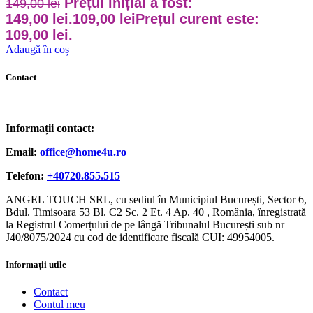
Prețul inițial a fost:
149,00
lei
149,00 lei.
109,00
lei
Prețul curent este:
109,00 lei.
Adaugă în coș
Contact
Informații contact:
Email:
office@home4u.ro
Telefon:
+40720.855.515
ANGEL TOUCH SRL, cu sediul în Municipiul București, Sector 6,
Bdul. Timisoara 53 Bl. C2 Sc. 2 Et. 4 Ap. 40 , România, înregistrată
la Registrul Comerțului de pe lângă Tribunalul București sub nr
J40/8075/2024 cu cod de identificare fiscală CUI: 49954005.
Informații utile
Contact
Contul meu