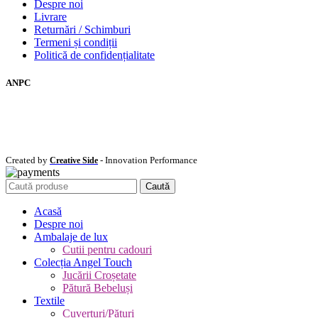
Despre noi
Livrare
Returnări / Schimburi
Termeni și condiții
Politică de confidențialitate
ANPC
Created by
- Innovation Performance
Creative Side
Caută
Acasă
Despre noi
Ambalaje de lux
Cutii pentru cadouri
Colecția Angel Touch
Jucării Croșetate
Pătură Bebeluși
Textile
Cuverturi/Pături