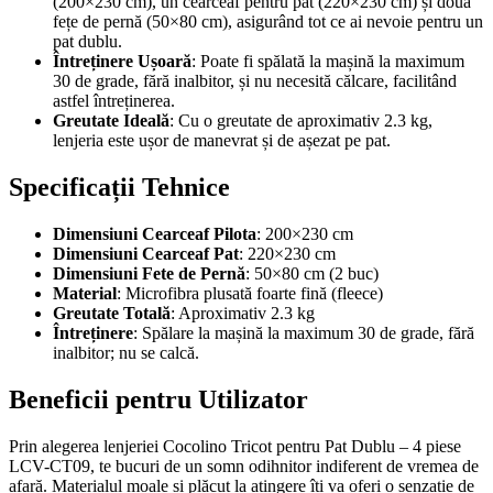
(200×230 cm), un cearceaf pentru pat (220×230 cm) și două
fețe de pernă (50×80 cm), asigurând tot ce ai nevoie pentru un
pat dublu.
Întreținere Ușoară
: Poate fi spălată la mașină la maximum
30 de grade, fără inalbitor, și nu necesită călcare, facilitând
astfel întreținerea.
Greutate Ideală
: Cu o greutate de aproximativ 2.3 kg,
lenjeria este ușor de manevrat și de așezat pe pat.
Specificații Tehnice
Dimensiuni Cearceaf Pilota
: 200×230 cm
Dimensiuni Cearceaf Pat
: 220×230 cm
Dimensiuni Fete de Pernă
: 50×80 cm (2 buc)
Material
: Microfibra plusată foarte fină (fleece)
Greutate Totală
: Aproximativ 2.3 kg
Întreținere
: Spălare la mașină la maximum 30 de grade, fără
inalbitor; nu se calcă.
Beneficii pentru Utilizator
Prin alegerea lenjeriei Cocolino Tricot pentru Pat Dublu – 4 piese
LCV-CT09, te bucuri de un somn odihnitor indiferent de vremea de
afară. Materialul moale și plăcut la atingere îți va oferi o senzație de