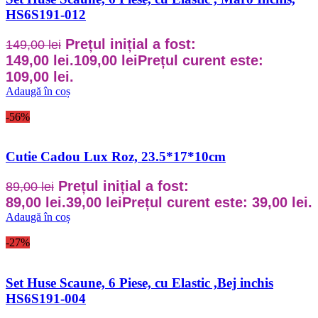
HS6S191-012
Prețul inițial a fost:
149,00
lei
149,00 lei.
109,00
lei
Prețul curent este:
109,00 lei.
Adaugă în coș
-56%
Cutie Cadou Lux Roz, 23.5*17*10cm
Prețul inițial a fost:
89,00
lei
89,00 lei.
39,00
lei
Prețul curent este: 39,00 lei.
Adaugă în coș
-27%
Set Huse Scaune, 6 Piese, cu Elastic ,Bej inchis
HS6S191-004