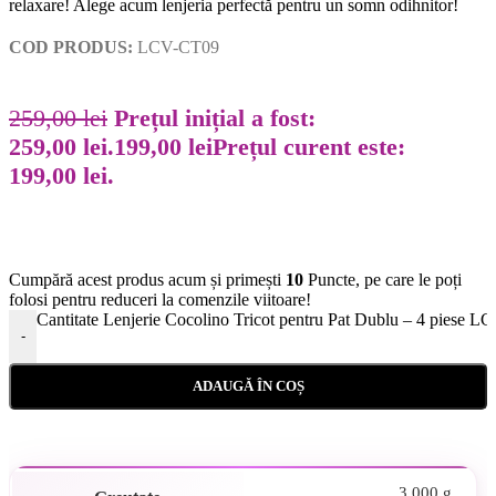
relaxare! Alege acum lenjeria perfectă pentru un somn odihnitor!
COD PRODUS:
LCV-CT09
259,00
lei
Prețul inițial a fost:
259,00 lei.
199,00
lei
Prețul curent este:
199,00 lei.
Cumpără acest produs acum și primești
10
Puncte, pe care le poți
folosi pentru reduceri la comenzile viitoare!
Cantitate Lenjerie Cocolino Tricot pentru Pat Dublu – 4 piese 
-
ADAUGĂ ÎN COȘ
3,000 g