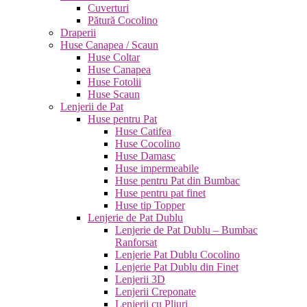
Cuverturi
Pătură Cocolino
Draperii
Huse Canapea / Scaun
Huse Coltar
Huse Canapea
Huse Fotolii
Huse Scaun
Lenjerii de Pat
Huse pentru Pat
Huse Catifea
Huse Cocolino
Huse Damasc
Huse impermeabile
Huse pentru Pat din Bumbac
Huse pentru pat finet
Huse tip Topper
Lenjerie de Pat Dublu
Lenjerie de Pat Dublu – Bumbac
Ranforsat
Lenjerie Pat Dublu Cocolino
Lenjerie Pat Dublu din Finet
Lenjerii 3D
Lenjerii Creponate
Lenjerii cu Pliuri