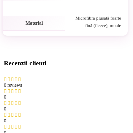
Microfibra plusată foarte
Material
fină (fleece), moale
Recenzii clienti
0 reviews
0
0
0
0