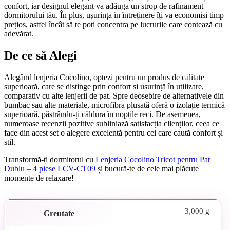
confort, iar designul elegant va adăuga un strop de rafinament
dormitorului tău. În plus, ușurința în întreținere îți va economisi timp
prețios, astfel încât să te poți concentra pe lucrurile care contează cu
adevărat.
De ce să Alegi
Alegând lenjeria Cocolino, optezi pentru un produs de calitate
superioară, care se distinge prin confort și ușurință în utilizare,
comparativ cu alte lenjerii de pat. Spre deosebire de alternativele din
bumbac sau alte materiale, microfibra plusată oferă o izolație termică
superioară, păstrându-ți căldura în nopțile reci. De asemenea,
numeroase recenzii pozitive subliniază satisfacția clienților, ceea ce
face din acest set o alegere excelentă pentru cei care caută confort și
stil.
Transformă-ți dormitorul cu
Lenjeria Cocolino Tricot pentru Pat
Dublu – 4 piese LCV-CT09
și bucură-te de cele mai plăcute
momente de relaxare!
3,000 g
Greutate