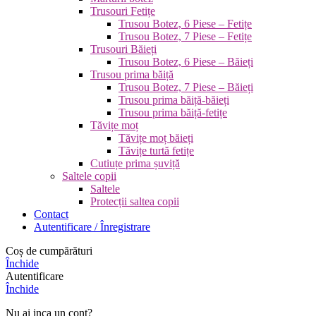
Trusouri Fetițe
Trusou Botez, 6 Piese – Fetițe
Trusou Botez, 7 Piese – Fetițe
Trusouri Băieți
Trusou Botez, 6 Piese – Băieți
Trusou prima băiță
Trusou Botez, 7 Piese – Băieți
Trusou prima băiță-băieți
Trusou prima băiță-fetițe
Tăvițe moț
Tăvițe moț băieți
Tăvițe turtă fetițe
Cutiuțe prima șuviță
Saltele copii
Saltele
Protecții saltea copii
Contact
Autentificare / Înregistrare
Coș de cumpărături
Închide
Autentificare
Închide
Nu ai inca un cont?