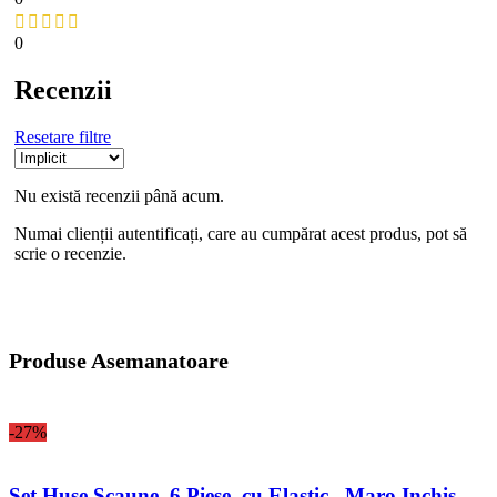
0
Recenzii
Resetare filtre
Nu există recenzii până acum.
Numai clienții autentificați, care au cumpărat acest produs, pot să
scrie o recenzie.
Produse Asemanatoare
-27%
Set Huse Scaune, 6 Piese, cu Elastic , Maro Inchis,