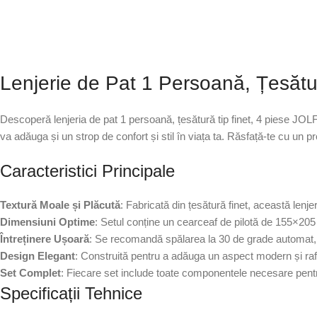
Lenjerie de Pat 1 Persoană, Țesătu
Descoperă lenjeria de pat 1 persoană, țesătură tip finet, 4 piese JOLF
va adăuga și un strop de confort și stil în viața ta. Răsfață-te cu un p
Caracteristici Principale
Textură Moale și Plăcută
: Fabricată din țesătură finet, această lenje
Dimensiuni Optime
: Setul conține un cearceaf de pilotă de 155×20
Întreținere Ușoară
: Se recomandă spălarea la 30 de grade automat, i
Design Elegant
: Construită pentru a adăuga un aspect modern și rafina
Set Complet
: Fiecare set include toate componentele necesare pentru 
Specificații Tehnice