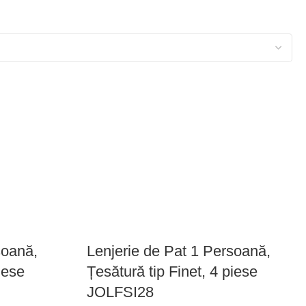
soană,
Lenjerie de Pat 1 Persoană,
iese
Țesătură tip Finet, 4 piese
JOLFSI28