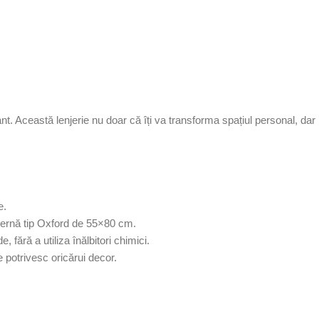
t. Această lenjerie nu doar că îți va transforma spațiul personal, dar
e.
 pernă tip Oxford de 55×80 cm.
ără a utiliza înălbitori chimici.
e potrivesc oricărui decor.