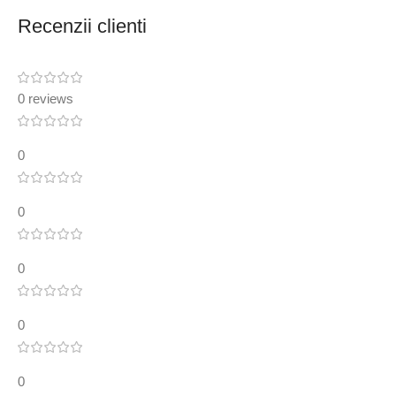
Recenzii clienti
0 reviews
0
0
0
0
0