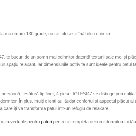
 la maximum 130 grade, nu se folosesc înălbitori chimici
, te bucuri de un somn mai odihnitor datorită texturii sale moi și plăcu
-un spațiu relaxant, iar dimensiunile potrivite sunt ideale pentru patul 
 1 persoană, țesătură tip finet, 4 piese JOLFSI47 se distinge prin calit
e dormitor. În plus, mulți clienți au lăudat confortul și aspectul plăcut a
ia care îți va transforma patul într-un refugiu de relaxare.
au
cuverturile pentru paturi
pentru a completa decorul dormitorului tău