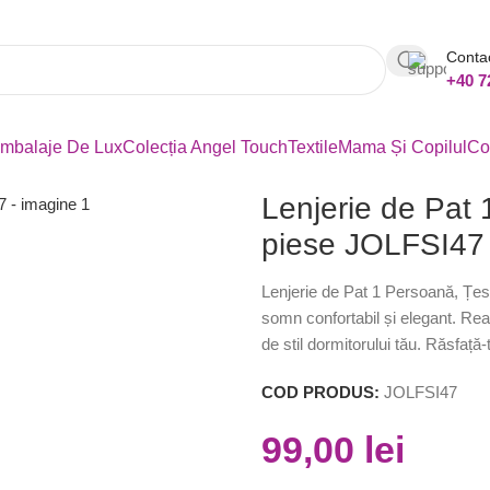
Conta
+40 7
mbalaje De Lux
Colecția Angel Touch
Textile
Mama Și Copilul
Co
Lenjerie de Pat 
piese JOLFSI47
Lenjerie de Pat 1 Persoană, Țesă
somn confortabil și elegant. Rea
de stil dormitorului tău. Răsfață-
COD PRODUS:
JOLFSI47
99,00
lei