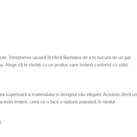
te. Întreținerea ușoară îți oferă libertatea de a te bucura de un pat
tău. Alege să te răsfeți cu un produs care îmbină confortul cu stilul.
atea superioară a materialului și designul său elegant. Aceasta oferă un
l acestei lenjerii, ceea ce o face o opțiune populară în rândul
!