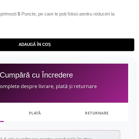
primești
5
Puncte, pe care le poți folosi pentru reduceri la
ADAUGĂ ÎN COȘ
Cumpără cu Încredere
complete despre livrare, plată și returnare
PLATĂ
RETURNARE