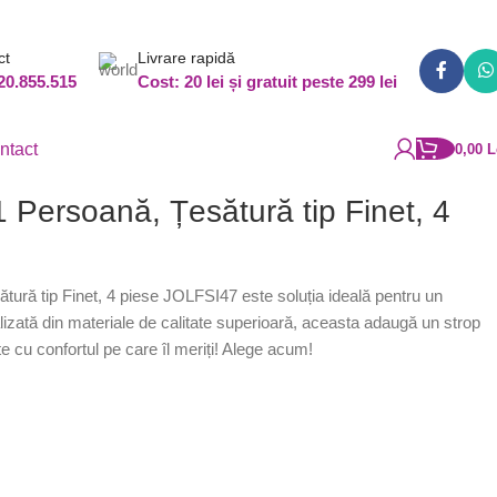
ct
Livrare rapidă
20.855.515
Cost: 20 lei și gratuit peste 299 lei
ntact
0,00
L
1 Persoană, Țesătură tip Finet, 4
tură tip Finet, 4 piese JOLFSI47 este soluția ideală pentru un
lizată din materiale de calitate superioară, aceasta adaugă un strop
te cu confortul pe care îl meriți! Alege acum!