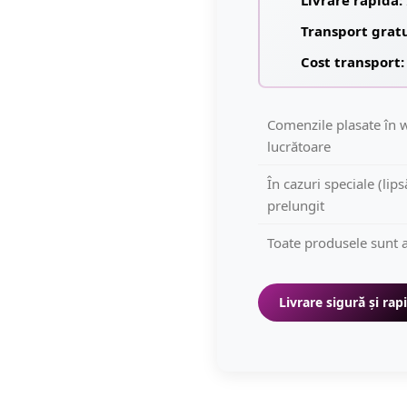
Livrare rapidă:
Transport grat
Cost transport:
Comenzile plasate în w
lucrătoare
În cazuri speciale (lip
prelungit
Toate produsele sunt a
Livrare sigură și rap