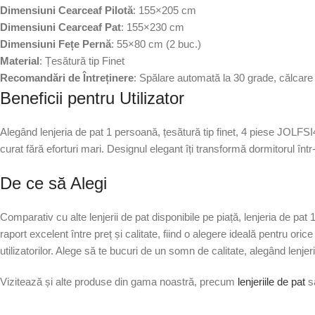
Dimensiuni Cearceaf Pilotă
: 155×205 cm
Dimensiuni Cearceaf Pat
: 155×230 cm
Dimensiuni Fețe Pernă
: 55×80 cm (2 buc.)
Material
: Țesătură tip Finet
Recomandări de Întreținere
: Spălare automată la 30 grade, călcare
Beneficii pentru Utilizator
Alegând lenjeria de pat 1 persoană, țesătură tip finet, 4 piese JOLFSI47
curat fără eforturi mari. Designul elegant îți transformă dormitorul într
De ce să Alegi
Comparativ cu alte lenjerii de pat disponibile pe piață, lenjeria de pat
raport excelent între preț și calitate, fiind o alegere ideală pentru oric
utilizatorilor. Alege să te bucuri de un somn de calitate, alegând lenjer
Vizitează și alte produse din gama noastră, precum
lenjeriile de pat
s