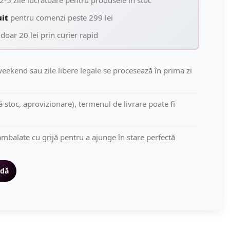
2-5 zile lucrătoare pentru produsele în stoc
uit
pentru comenzi peste 299 lei
doar 20 lei prin curier rapid
eekend sau zile libere legale se procesează în prima zi
să stoc, aprovizionare), termenul de livrare poate fi
mbalate cu grijă pentru a ajunge în stare perfectă
idă