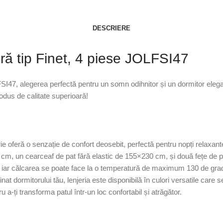
DESCRIERE
ră tip Finet, 4 piese JOLFSI47
SI47, alegerea perfectă pentru un somn odihnitor și un dormitor elegan
rodus de calitate superioară!
rie oferă o senzație de confort deosebit, perfectă pentru nopți relaxant
5 cm, un cearceaf de pat fără elastic de 155×230 cm, și două fețe de
ar călcarea se poate face la o temperatură de maximum 130 de grade, f
t dormitorului tău, lenjeria este disponibilă în culori versatile care s
a-ți transforma patul într-un loc confortabil și atrăgător.