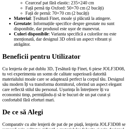
Cearceaf pat fără elastic: 235×240 cm
Față pernă tip Oxford: 50×70 cm (2 bucăți)
Față de pernă: 70×70 cm (2 bucăți)
Material
: Țesătură Finet, moale și plăcută la atingere.
Greutate
: Informațiile specifice despre greutate nu sunt
disponibile, dar produsul este ușor de manevrat.
Culori disponibile
: Varianta specifică a culorilor nu este
menționată, dar designul 3D oferă un aspect vibrant și
atrăgător.
Beneficii pentru Utilizator
Cu lenjeria de pat dublu 3D, Țesătură tip Finet, 6 piese JOLF3D08,
tu vei experimenta un somn de calitate superioară datorită
materialului moale care se adaptează perfect la corpul tău. Designul
său modern îți va transforma dormitorul, oferind un aspect elegant
care reflectă stilul tău personal. Ușurința în întreținere îți va
economisi timp, permițându-ți să te bucuri de un pat curat și
confortabil fără eforturi mari.
De ce să Alegi
Comparativ cu alte lenjerii de pat de pe piață, lenjeria JOLF3D08 se