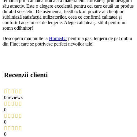
remarcă prin calitatea ridicată a materialelor folosite și prin designul
său atractiv. Este o alegere excelentă pentru cei care caută un produs
durabil și estetic. De asemenea, feedback-ul pozitiv al clienților
subliniază satisfacția utilizatorilor, ceea ce confirmă calitatea și
confortul acestui set de lenjerie. Alege calitatea și stilul pentru un
somn odihnitor!
Descoperă mai multe la
Home4U
pentru a găsi lenjerii de pat dublu
din Finet care se potrivesc perfect nevoilor tale!
Recenzii clienti
0 reviews
0
0
0