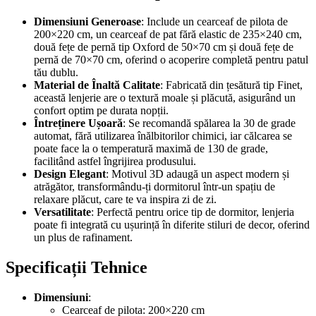
Dimensiuni Generoase
: Include un cearceaf de pilota de
200×220 cm, un cearceaf de pat fără elastic de 235×240 cm,
două fețe de pernă tip Oxford de 50×70 cm și două fețe de
pernă de 70×70 cm, oferind o acoperire completă pentru patul
tău dublu.
Material de Înaltă Calitate
: Fabricată din țesătură tip Finet,
această lenjerie are o textură moale și plăcută, asigurând un
confort optim pe durata nopții.
Întreținere Ușoară
: Se recomandă spălarea la 30 de grade
automat, fără utilizarea înălbitorilor chimici, iar călcarea se
poate face la o temperatură maximă de 130 de grade,
facilitând astfel îngrijirea produsului.
Design Elegant
: Motivul 3D adaugă un aspect modern și
atrăgător, transformându-ți dormitorul într-un spațiu de
relaxare plăcut, care te va inspira zi de zi.
Versatilitate
: Perfectă pentru orice tip de dormitor, lenjeria
poate fi integrată cu ușurință în diferite stiluri de decor, oferind
un plus de rafinament.
Specificații Tehnice
Dimensiuni
:
Cearceaf de pilota: 200×220 cm