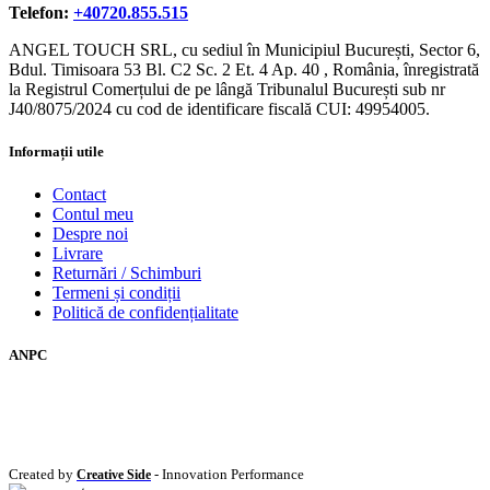
Telefon:
+40720.855.515
ANGEL TOUCH SRL, cu sediul în Municipiul București, Sector 6,
Bdul. Timisoara 53 Bl. C2 Sc. 2 Et. 4 Ap. 40 , România, înregistrată
la Registrul Comerțului de pe lângă Tribunalul București sub nr
J40/8075/2024 cu cod de identificare fiscală CUI: 49954005.
Informații utile
Contact
Contul meu
Despre noi
Livrare
Returnări / Schimburi
Termeni și condiții
Politică de confidențialitate
ANPC
Created by
- Innovation Performance
Creative Side