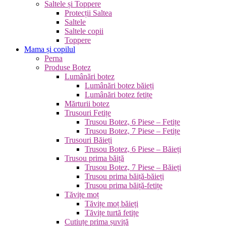
Saltele și Toppere
Protecții Saltea
Saltele
Saltele copii
Toppere
Mama și copilul
Perna
Produse Botez
Lumânări botez
Lumânări botez băieți
Lumânări botez fetițe
Mărturii botez
Trusouri Fetițe
Trusou Botez, 6 Piese – Fetițe
Trusou Botez, 7 Piese – Fetițe
Trusouri Băieți
Trusou Botez, 6 Piese – Băieți
Trusou prima băiță
Trusou Botez, 7 Piese – Băieți
Trusou prima băiță-băieți
Trusou prima băiță-fetițe
Tăvițe moț
Tăvițe moț băieți
Tăvițe turtă fetițe
Cutiuțe prima șuviță