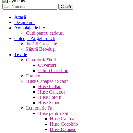
Caută
Acasă
Despre noi
Ambalaje de lux
Cutii pentru cadouri
Colecția Angel Touch
Jucării Croșetate
Pătură Bebeluși
Textile
Cuverturi/Pături
Cuverturi
Pătură Cocolino
Draperii
Huse Canapea / Scaun
Huse Coltar
Huse Canapea
Huse Fotolii
Huse Scaun
Lenjerii de Pat
Huse pentru Pat
Huse Catifea
Huse Cocolino
Huse Damasc