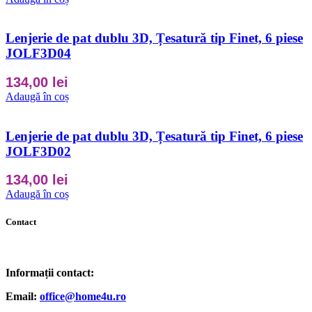
Lenjerie de pat dublu 3D, Țesatură tip Finet, 6 piese
JOLF3D04
134,00
lei
Adaugă în coș
Lenjerie de pat dublu 3D, Țesatură tip Finet, 6 piese
JOLF3D02
134,00
lei
Adaugă în coș
Contact
Informații contact:
Email:
office@home4u.ro