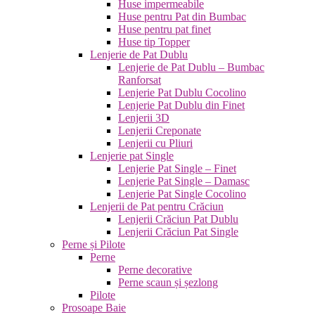
Huse impermeabile
Huse pentru Pat din Bumbac
Huse pentru pat finet
Huse tip Topper
Lenjerie de Pat Dublu
Lenjerie de Pat Dublu – Bumbac
Ranforsat
Lenjerie Pat Dublu Cocolino
Lenjerie Pat Dublu din Finet
Lenjerii 3D
Lenjerii Creponate
Lenjerii cu Pliuri
Lenjerie pat Single
Lenjerie Pat Single – Finet
Lenjerie Pat Single – Damasc
Lenjerie Pat Single Cocolino
Lenjerii de Pat pentru Crăciun
Lenjerii Crăciun Pat Dublu
Lenjerii Crăciun Pat Single
Perne și Pilote
Perne
Perne decorative
Perne scaun și șezlong
Pilote
Prosoape Baie