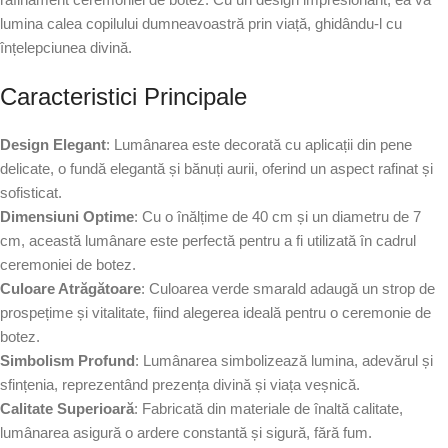
lumina calea copilului dumneavoastră prin viață, ghidându-l cu
înțelepciunea divină.
Caracteristici Principale
Design Elegant
: Lumânarea este decorată cu aplicații din pene
delicate, o fundă elegantă și bănuți aurii, oferind un aspect rafinat și
sofisticat.
Dimensiuni Optime
: Cu o înălțime de 40 cm și un diametru de 7
cm, această lumânare este perfectă pentru a fi utilizată în cadrul
ceremoniei de botez.
Culoare Atrăgătoare
: Culoarea verde smarald adaugă un strop de
prospețime și vitalitate, fiind alegerea ideală pentru o ceremonie de
botez.
Simbolism Profund
: Lumânarea simbolizează lumina, adevărul și
sfințenia, reprezentând prezența divină și viața veșnică.
Calitate Superioară
: Fabricată din materiale de înaltă calitate,
lumânarea asigură o ardere constantă și sigură, fără fum.