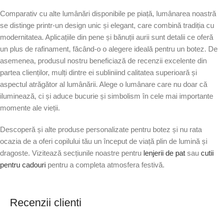
Comparativ cu alte lumânări disponibile pe piață, lumânarea noastră
se distinge printr-un design unic și elegant, care combină tradiția cu
modernitatea. Aplicațiile din pene și bănuții aurii sunt detalii ce oferă
un plus de rafinament, făcând-o o alegere ideală pentru un botez. De
asemenea, produsul nostru beneficiază de recenzii excelente din
partea clienților, mulți dintre ei subliniind calitatea superioară și
aspectul atrăgător al lumânării. Alege o lumânare care nu doar că
iluminează, ci și aduce bucurie și simbolism în cele mai importante
momente ale vieții.
Descoperă și alte produse personalizate pentru botez și nu rata
ocazia de a oferi copilului tău un început de viață plin de lumină și
dragoste. Vizitează secțiunile noastre pentru
lenjerii de pat
sau
cutii
pentru cadouri
pentru a completa atmosfera festivă.
Recenzii clienti