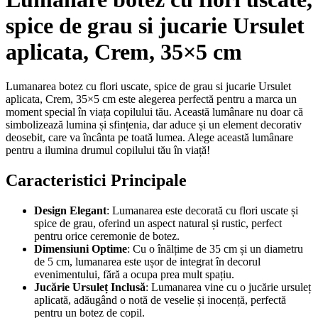
spice de grau si jucarie Ursulet
aplicata, Crem, 35×5 cm
Lumanarea botez cu flori uscate, spice de grau si jucarie Ursulet
aplicata, Crem, 35×5 cm este alegerea perfectă pentru a marca un
moment special în viața copilului tău. Această lumânare nu doar că
simbolizează lumina și sfințenia, dar aduce și un element decorativ
deosebit, care va încânta pe toată lumea. Alege această lumânare
pentru a ilumina drumul copilului tău în viață!
Caracteristici Principale
Design Elegant
: Lumanarea este decorată cu flori uscate și
spice de grau, oferind un aspect natural și rustic, perfect
pentru orice ceremonie de botez.
Dimensiuni Optime
: Cu o înălțime de 35 cm și un diametru
de 5 cm, lumanarea este ușor de integrat în decorul
evenimentului, fără a ocupa prea mult spațiu.
Jucărie Ursuleț Inclusă
: Lumanarea vine cu o jucărie ursuleț
aplicată, adăugând o notă de veselie și inocență, perfectă
pentru un botez de copil.