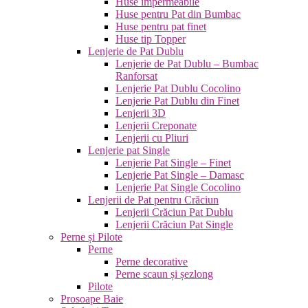
Huse impermeabile
Huse pentru Pat din Bumbac
Huse pentru pat finet
Huse tip Topper
Lenjerie de Pat Dublu
Lenjerie de Pat Dublu – Bumbac
Ranforsat
Lenjerie Pat Dublu Cocolino
Lenjerie Pat Dublu din Finet
Lenjerii 3D
Lenjerii Creponate
Lenjerii cu Pliuri
Lenjerie pat Single
Lenjerie Pat Single – Finet
Lenjerie Pat Single – Damasc
Lenjerie Pat Single Cocolino
Lenjerii de Pat pentru Crăciun
Lenjerii Crăciun Pat Dublu
Lenjerii Crăciun Pat Single
Perne și Pilote
Perne
Perne decorative
Perne scaun și șezlong
Pilote
Prosoape Baie