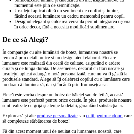
momentul este plin de semnificație.
Ursulețul aplicat oferă un sentiment de confort și iubire,
făcând această lumânare un cadou memorabil pentru copil.
Designul elegant și culoarea versatilă permit integrarea ușoară
în orice decor, fără a necesita modificări suplimentare.
De ce să Alegi?
În comparație cu alte lumânări de botez, lumanarea noastră se
remarcă prin detalii unice și un design atent elaborat. Fiecare
lumanare este realizată din ceară de calitate, asigurând o ardere
curată și de lungă durată. De asemenea, decorul cu flori uscate și
ursulețul aplicat adaugă o notă personalizată, care nu va fi găsită la
produsele standard. Alege să îți celebrezi copilul cu o lumânare care
nu doar că iluminează, dar și încântă prin frumusețea sa.
Fie că este vorba despre un botez de băiețel sau de fetiță, această
lumanare este perfectă pentru orice ocazie. În plus, produsele noastre
sunt realizate cu grijă și atenție la detalii, garantând satisfacția ta.
Explorează și alte
produse personalizate
sau
cutii pentru cadouri
care
să completeze sărbătoarea de botez!
Fă din acest moment unul de neuitat cu lumanarea noastră, care