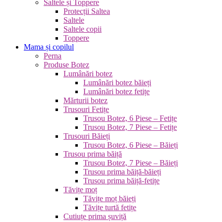
Saltele și Toppere
Protecții Saltea
Saltele
Saltele copii
Toppere
Mama și copilul
Perna
Produse Botez
Lumânări botez
Lumânări botez băieți
Lumânări botez fetițe
Mărturii botez
Trusouri Fetițe
Trusou Botez, 6 Piese – Fetițe
Trusou Botez, 7 Piese – Fetițe
Trusouri Băieți
Trusou Botez, 6 Piese – Băieți
Trusou prima băiță
Trusou Botez, 7 Piese – Băieți
Trusou prima băiță-băieți
Trusou prima băiță-fetițe
Tăvițe moț
Tăvițe moț băieți
Tăvițe turtă fetițe
Cutiuțe prima șuviță