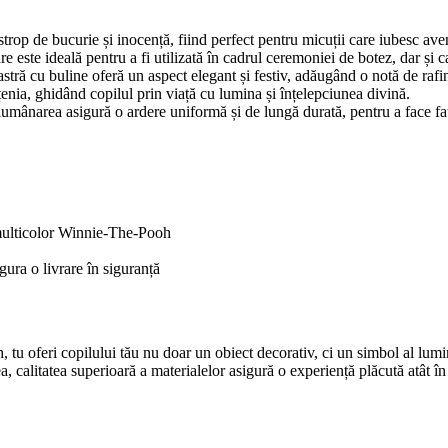
op de bucurie și inocență, fiind perfect pentru micuții care iubesc aven
este ideală pentru a fi utilizată în cadrul ceremoniei de botez, dar și 
bastră cu buline oferă un aspect elegant și festiv, adăugând o notă de raf
țenia, ghidând copilul prin viață cu lumina și înțelepciunea divină.
e, lumânarea asigură o ardere uniformă și de lungă durată, pentru a face f
 multicolor Winnie-The-Pooh
gura o livrare în siguranță
 oferi copilului tău nu doar un obiect decorativ, ci un simbol al luminii
alitatea superioară a materialelor asigură o experiență plăcută atât în t