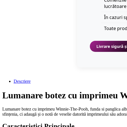
Comenzile 
lucrătoare
În cazuri s
Toate prod
Livrare sigură ș
Descriere
Lumanare botez cu imprimeu Win
Lumanare botez cu imprimeu Winnie-The-Pooh, funda si panglica albast
sfințenia, ci adaugă și o notă de veselie datorită imprimeului său adora
Caracteristici Principale