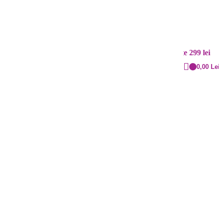
Contact
Livrare rapidă
+40 720.855.515
Cost: 20 lei și gratuit peste 299 lei
0,00
Le
a cu buline – 30×5 cm