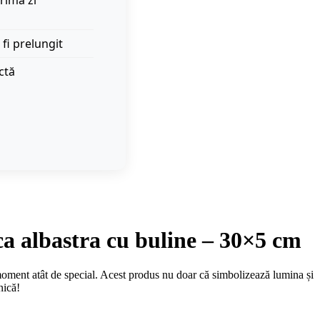
rima zi
 fi prelungit
ctă
 albastra cu buline – 30×5 cm
oment atât de special. Acest produs nu doar că simbolizează lumina și
nică!