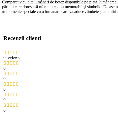
Comparativ cu alte lumânări de botez disponibile pe piață, lumânarea n
părinții care doresc să ofere un cadou memorabil și simbolic. De asemenea
în momente speciale cu o lumânare care va aduce zâmbete și amintiri
Recenzii clienti
0 reviews
0
0
0
0
0