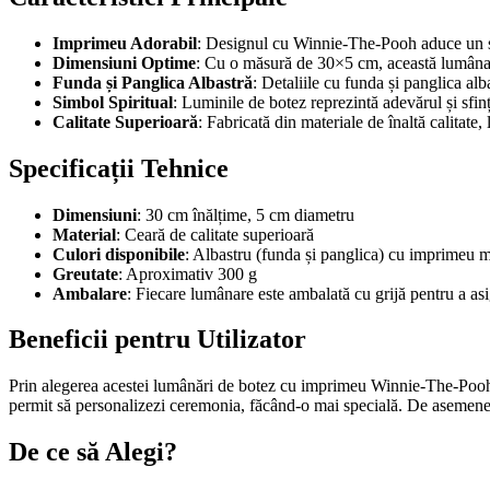
Imprimeu Adorabil
: Designul cu Winnie-The-Pooh aduce un str
Dimensiuni Optime
: Cu o măsură de 30×5 cm, această lumânare 
Funda și Panglica Albastră
: Detaliile cu funda și panglica al
Simbol Spiritual
: Luminile de botez reprezintă adevărul și sfin
Calitate Superioară
: Fabricată din materiale de înaltă calitat
Specificații Tehnice
Dimensiuni
: 30 cm înălțime, 5 cm diametru
Material
: Ceară de calitate superioară
Culori disponibile
: Albastru (funda și panglica) cu imprimeu
Greutate
: Aproximativ 300 g
Ambalare
: Fiecare lumânare este ambalată cu grijă pentru a asi
Beneficii pentru Utilizator
Prin alegerea acestei lumânări de botez cu imprimeu Winnie-The-Pooh, tu
permit să personalizezi ceremonia, făcând-o mai specială. De asemenea, c
De ce să Alegi?