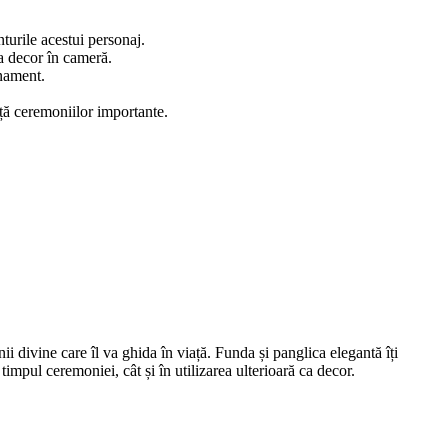
turile acestui personaj.
ca decor în cameră.
inament.
ață ceremoniilor importante.
 divine care îl va ghida în viață. Funda și panglica elegantă îți
impul ceremoniei, cât și în utilizarea ulterioară ca decor.