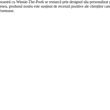
oastră cu Winnie-The-Pooh se remarcă prin designul său personalizat și p
, produsul nostru este susținut de recenzii pozitive ale clienților care a
 frumoase.