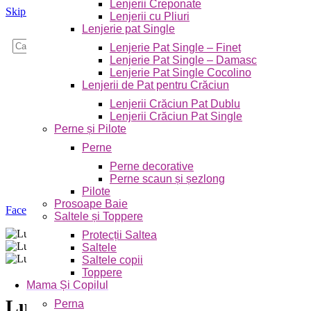
Lenjerii Creponate
Skip to navigation
Skip to main content
Lenjerii cu Pliuri
Lenjerie pat Single
Caută
Lenjerie Pat Single – Finet
Lenjerie Pat Single – Damasc
Lenjerie Pat Single Cocolino
Lenjerii de Pat pentru Crăciun
Lenjerii Crăciun Pat Dublu
Lenjerii Crăciun Pat Single
Perne și Pilote
Perne
Perne decorative
Perne scaun și șezlong
Pilote
Prosoape Baie
Faceți click pentru a mări
Saltele și Toppere
Protecții Saltea
Saltele
Saltele copii
Toppere
Mama Și Copilul
Lumanare botez cu imprimeu Winnie-
Perna