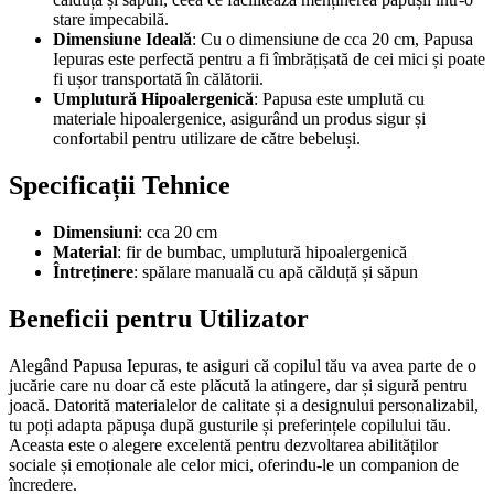
stare impecabilă.
Dimensiune Ideală
: Cu o dimensiune de cca 20 cm, Papusa
Iepuras este perfectă pentru a fi îmbrățișată de cei mici și poate
fi ușor transportată în călătorii.
Umplutură Hipoalergenică
: Papusa este umplută cu
materiale hipoalergenice, asigurând un produs sigur și
confortabil pentru utilizare de către bebeluși.
Specificații Tehnice
Dimensiuni
: cca 20 cm
Material
: fir de bumbac, umplutură hipoalergenică
Întreținere
: spălare manuală cu apă călduță și săpun
Beneficii pentru Utilizator
Alegând Papusa Iepuras, te asiguri că copilul tău va avea parte de o
jucărie care nu doar că este plăcută la atingere, dar și sigură pentru
joacă. Datorită materialelor de calitate și a designului personalizabil,
tu poți adapta păpușa după gusturile și preferințele copilului tău.
Aceasta este o alegere excelentă pentru dezvoltarea abilităților
sociale și emoționale ale celor mici, oferindu-le un companion de
încredere.