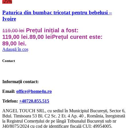
-25%
Paturica din bumbac tricotat pentru bebelusi –
Ivoire
Prețul inițial a fost:
119,00
lei
119,00 lei.
89,00
lei
Prețul curent este:
89,00 lei.
Adaugă în coș
Contact
Informații contact:
Email:
office@home4u.ro
Telefon:
+40720.855.515
ANGEL TOUCH SRL, cu sediul în Municipiul București, Sector 6,
Bdul. Timisoara 53 Bl. C2 Sc. 2 Et. 4 Ap. 40 , România, înregistrată
la Registrul Comerțului de pe lângă Tribunalul București sub nr
J40/8075/2024 cu cod de identificare fiscală CUI: 49954005.