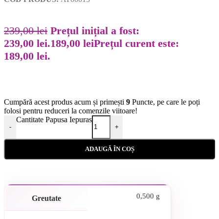
239,00
lei
Prețul inițial a fost:
239,00 lei.
189,00
lei
Prețul curent este:
189,00 lei.
Cumpără acest produs acum și primești
9
Puncte, pe care le poți
folosi pentru reduceri la comenzile viitoare!
Cantitate Papusa Iepuras
-
+
ADAUGĂ ÎN COȘ
0,500 g
Greutate