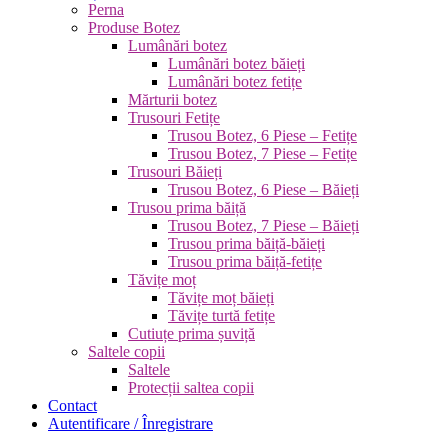
Perna
Produse Botez
Lumânări botez
Lumânări botez băieți
Lumânări botez fetițe
Mărturii botez
Trusouri Fetițe
Trusou Botez, 6 Piese – Fetițe
Trusou Botez, 7 Piese – Fetițe
Trusouri Băieți
Trusou Botez, 6 Piese – Băieți
Trusou prima băiță
Trusou Botez, 7 Piese – Băieți
Trusou prima băiță-băieți
Trusou prima băiță-fetițe
Tăvițe moț
Tăvițe moț băieți
Tăvițe turtă fetițe
Cutiuțe prima șuviță
Saltele copii
Saltele
Protecții saltea copii
Contact
Autentificare / Înregistrare