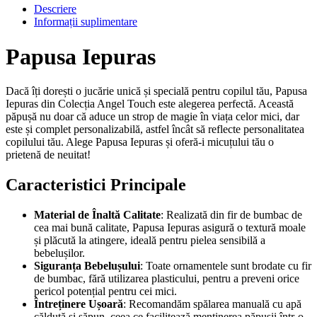
Descriere
Informații suplimentare
Papusa Iepuras
Dacă îți dorești o jucărie unică și specială pentru copilul tău, Papusa
Iepuras din Colecția Angel Touch este alegerea perfectă. Această
păpușă nu doar că aduce un strop de magie în viața celor mici, dar
este și complet personalizabilă, astfel încât să reflecte personalitatea
copilului tău. Alege Papusa Iepuras și oferă-i micuțului tău o
prietenă de neuitat!
Caracteristici Principale
Material de Înaltă Calitate
: Realizată din fir de bumbac de
cea mai bună calitate, Papusa Iepuras asigură o textură moale
și plăcută la atingere, ideală pentru pielea sensibilă a
bebelușilor.
Siguranța Bebelușului
: Toate ornamentele sunt brodate cu fir
de bumbac, fără utilizarea plasticului, pentru a preveni orice
pericol potențial pentru cei mici.
Întreținere Ușoară
: Recomandăm spălarea manuală cu apă
călduță și săpun, ceea ce facilitează menținerea păpușii într-o