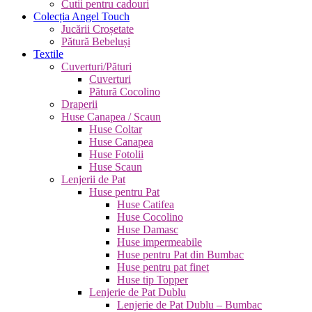
Cutii pentru cadouri
Colecția Angel Touch
Jucării Croșetate
Pătură Bebeluși
Textile
Cuverturi/Pături
Cuverturi
Pătură Cocolino
Draperii
Huse Canapea / Scaun
Huse Coltar
Huse Canapea
Huse Fotolii
Huse Scaun
Lenjerii de Pat
Huse pentru Pat
Huse Catifea
Huse Cocolino
Huse Damasc
Huse impermeabile
Huse pentru Pat din Bumbac
Huse pentru pat finet
Huse tip Topper
Lenjerie de Pat Dublu
Lenjerie de Pat Dublu – Bumbac