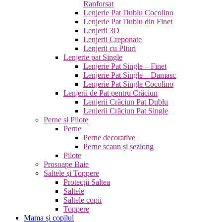
Ranforsat
Lenjerie Pat Dublu Cocolino
Lenjerie Pat Dublu din Finet
Lenjerii 3D
Lenjerii Creponate
Lenjerii cu Pliuri
Lenjerie pat Single
Lenjerie Pat Single – Finet
Lenjerie Pat Single – Damasc
Lenjerie Pat Single Cocolino
Lenjerii de Pat pentru Crăciun
Lenjerii Crăciun Pat Dublu
Lenjerii Crăciun Pat Single
Perne și Pilote
Perne
Perne decorative
Perne scaun și șezlong
Pilote
Prosoape Baie
Saltele și Toppere
Protecții Saltea
Saltele
Saltele copii
Toppere
Mama și copilul