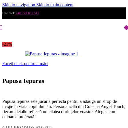
Skip to navigation
Skip to main content
Contact
:
+40 720.855.515
-21%
Faceți click pentru a mări
Papusa Iepuras
Papusa Iepuras este jucăria perfectă pentru a adăuga un strop de
magie în viața copilului tău. Personalizată din Colectia Angel Touch,
fiecare detaliu reflectă unicitatea dorințelor voastre. Alege acum
culoarea preferată!
COD PRODUS:
AT00015