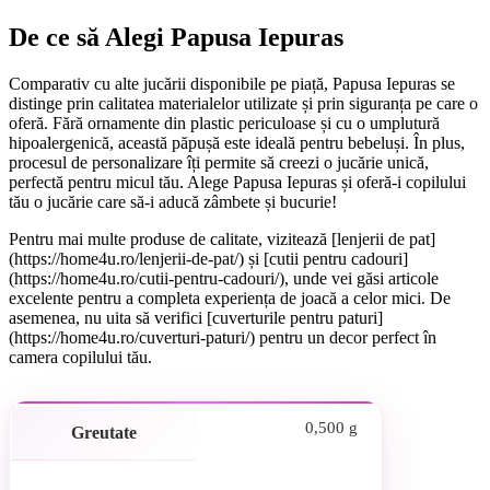
De ce să Alegi Papusa Iepuras
Comparativ cu alte jucării disponibile pe piață, Papusa Iepuras se
distinge prin calitatea materialelor utilizate și prin siguranța pe care o
oferă. Fără ornamente din plastic periculoase și cu o umplutură
hipoalergenică, această păpușă este ideală pentru bebeluși. În plus,
procesul de personalizare îți permite să creezi o jucărie unică,
perfectă pentru micul tău. Alege Papusa Iepuras și oferă-i copilului
tău o jucărie care să-i aducă zâmbete și bucurie!
Pentru mai multe produse de calitate, vizitează [lenjerii de pat]
(https://home4u.ro/lenjerii-de-pat/) și [cutii pentru cadouri]
(https://home4u.ro/cutii-pentru-cadouri/), unde vei găsi articole
excelente pentru a completa experiența de joacă a celor mici. De
asemenea, nu uita să verifici [cuverturile pentru paturi]
(https://home4u.ro/cuverturi-paturi/) pentru un decor perfect în
camera copilului tău.
0,500 g
Greutate