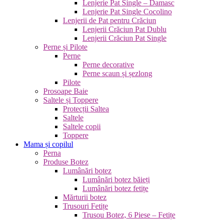
Lenjerie Pat Single – Damasc
Lenjerie Pat Single Cocolino
Lenjerii de Pat pentru Crăciun
Lenjerii Crăciun Pat Dublu
Lenjerii Crăciun Pat Single
Perne și Pilote
Perne
Perne decorative
Perne scaun și șezlong
Pilote
Prosoape Baie
Saltele și Toppere
Protecții Saltea
Saltele
Saltele copii
Toppere
Mama și copilul
Perna
Produse Botez
Lumânări botez
Lumânări botez băieți
Lumânări botez fetițe
Mărturii botez
Trusouri Fetițe
Trusou Botez, 6 Piese – Fetițe