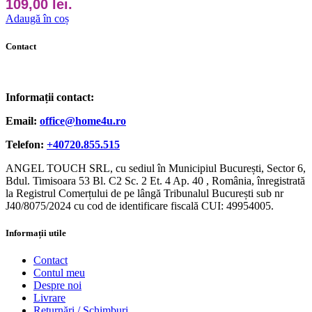
109,00 lei.
Adaugă în coș
Contact
Informații contact:
Email:
office@home4u.ro
Telefon:
+40720.855.515
ANGEL TOUCH SRL, cu sediul în Municipiul București, Sector 6,
Bdul. Timisoara 53 Bl. C2 Sc. 2 Et. 4 Ap. 40 , România, înregistrată
la Registrul Comerțului de pe lângă Tribunalul București sub nr
J40/8075/2024 cu cod de identificare fiscală CUI: 49954005.
Informații utile
Contact
Contul meu
Despre noi
Livrare
Returnări / Schimburi