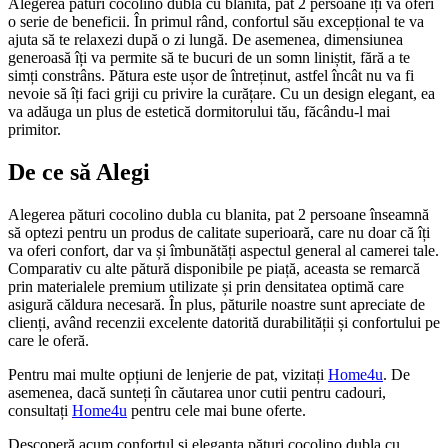
Alegerea pături cocolino dubla cu blanita, pat 2 persoane îți va oferi
o serie de beneficii. În primul rând, confortul său excepțional te va
ajuta să te relaxezi după o zi lungă. De asemenea, dimensiunea
generoasă îți va permite să te bucuri de un somn liniștit, fără a te
simți constrâns. Pătura este ușor de întreținut, astfel încât nu va fi
nevoie să îți faci griji cu privire la curățare. Cu un design elegant, ea
va adăuga un plus de estetică dormitorului tău, făcându-l mai
primitor.
De ce să Alegi
Alegerea pături cocolino dubla cu blanita, pat 2 persoane înseamnă
să optezi pentru un produs de calitate superioară, care nu doar că îți
va oferi confort, dar va și îmbunătăți aspectul general al camerei tale.
Comparativ cu alte pătură disponibile pe piață, aceasta se remarcă
prin materialele premium utilizate și prin densitatea optimă care
asigură căldura necesară. În plus, păturile noastre sunt apreciate de
clienți, având recenzii excelente datorită durabilității și confortului pe
care le oferă.
Pentru mai multe opțiuni de lenjerie de pat, vizitați
Home4u
. De
asemenea, dacă sunteți în căutarea unor cutii pentru cadouri,
consultați
Home4u
pentru cele mai bune oferte.
Descoperă acum confortul și eleganța pături cocolino dubla cu