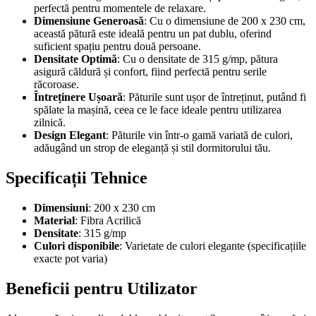
perfectă pentru momentele de relaxare.
Dimensiune Generoasă
: Cu o dimensiune de 200 x 230 cm,
această pătură este ideală pentru un pat dublu, oferind
suficient spațiu pentru două persoane.
Densitate Optimă
: Cu o densitate de 315 g/mp, pătura
asigură căldură și confort, fiind perfectă pentru serile
răcoroase.
Întreținere Ușoară
: Păturile sunt ușor de întreținut, putând fi
spălate la mașină, ceea ce le face ideale pentru utilizarea
zilnică.
Design Elegant
: Păturile vin într-o gamă variată de culori,
adăugând un strop de eleganță și stil dormitorului tău.
Specificații Tehnice
Dimensiuni
: 200 x 230 cm
Material
: Fibra Acrilică
Densitate
: 315 g/mp
Culori disponibile
: Varietate de culori elegante (specificațiile
exacte pot varia)
Beneficii pentru Utilizator