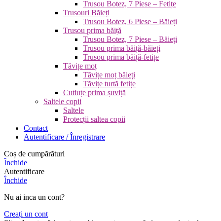
Trusou Botez, 7 Piese – Fetițe
Trusouri Băieți
Trusou Botez, 6 Piese – Băieți
Trusou prima băiță
Trusou Botez, 7 Piese – Băieți
Trusou prima băiță-băieți
Trusou prima băiță-fetițe
Tăvițe moț
Tăvițe moț băieți
Tăvițe turtă fetițe
Cutiuțe prima șuviță
Saltele copii
Saltele
Protecții saltea copii
Contact
Autentificare / Înregistrare
Coș de cumpărături
Închide
Autentificare
Închide
Nu ai inca un cont?
Creați un cont