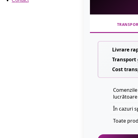
Contact
TRANSPO
Livrare ra
Transport 
Cost trans
Comenzile 
lucrătoare
În cazuri s
Toate prod