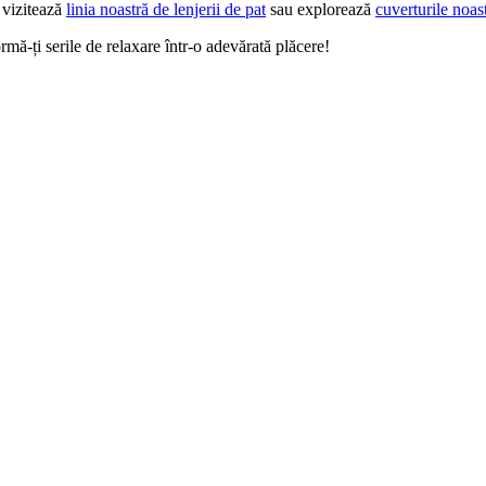
 vizitează
linia noastră de lenjerii de pat
sau explorează
cuverturile noas
mă-ți serile de relaxare într-o adevărată plăcere!