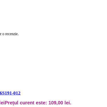
e o recenzie.
HS6S191-012
lei
Prețul curent este: 109,00 lei.