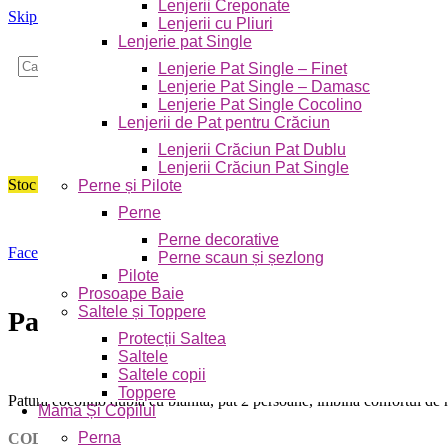
Lenjerii Creponate
Skip to navigation
Skip to main content
Lenjerii cu Pliuri
Lenjerie pat Single
Caută
Lenjerie Pat Single – Finet
Lenjerie Pat Single – Damasc
Lenjerie Pat Single Cocolino
Lenjerii de Pat pentru Crăciun
Lenjerii Crăciun Pat Dublu
Lenjerii Crăciun Pat Single
Stoc epuizat
Perne și Pilote
Perne
Perne decorative
Faceți click pentru a mări
Perne scaun și șezlong
Pilote
Prosoape Baie
Saltele și Toppere
Patura cocolino dubla cu blanita, pa
Protecții Saltea
Saltele
Saltele copii
Toppere
Patura cocolino dubla cu blanita, pat 2 persoane, îmbină confortul de 
Mama Și Copilul
Perna
COD PRODUS:
JOPCB15