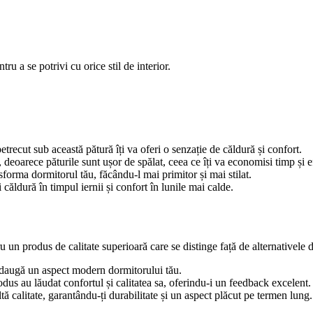
ru a se potrivi cu orice stil de interior.
trecut sub această pătură îți va oferi o senzație de căldură și confort.
e, deoarece păturile sunt ușor de spălat, ceea ce îți va economisi timp și e
sforma dormitorul tău, făcându-l mai primitor și mai stilat.
i căldură în timpul iernii și confort în lunile mai calde.
un produs de calitate superioară care se distinge față de alternativele de
 adaugă un aspect modern dormitorului tău.
odus au lăudat confortul și calitatea sa, oferindu-i un feedback excelent.
ltă calitate, garantându-ți durabilitate și un aspect plăcut pe termen lung.