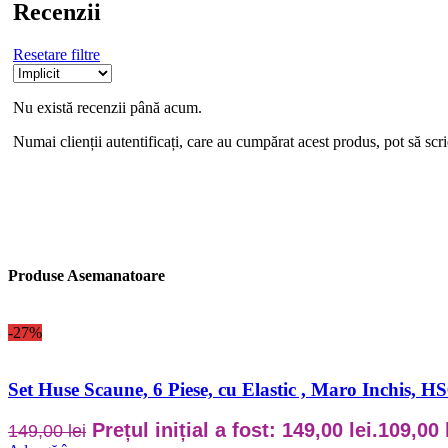
Recenzii
Resetare filtre
Nu există recenzii până acum.
Numai clienții autentificați, care au cumpărat acest produs, pot să scri
Produse Asemanatoare
-27%
Set Huse Scaune, 6 Piese, cu Elastic , Maro Inchis, 
Prețul inițial a fost: 149,00 lei.
109,00
149,00
lei