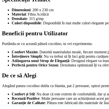
Dimensiuni
: 200 x 230 cm
Material
: Fibra Acrilică
Densitate
: 315 g/mp
Culori disponibile
: Disponibilă în mai multe culori elegante pent
Beneficii pentru Utilizator
Purtându-se cu această pătură cocolino, tu vei experimenta:
Confort Maxim
: Datorită materialului moale, fiecare moment pe
Întreținere Simplă
: Nu va trebui să îți faci griji pentru curățar
Adăugarea unui Strop de Eleganță
: Designul elegant va tran
Perfectă pentru Orice Sezon
: Densitatea optimizată îți va ofer
De ce să Alegi
Alegând patura cocolino dubla cu blanita, pat 2 persoane, optezi pentru 
Confort și Stil
: Nu doar că este extrem de confortabilă, dar și
Recenzii Pozitive
: Multe persoane care au achiziționat acest pr
Garanție de Calitate
: Pătura este fabricată din materiale de îna