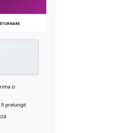
ETURNARE
rima zi
 fi prelungit
ctă