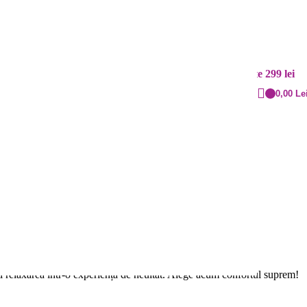
Contact
Livrare rapidă
+40 720.855.515
Cost: 20 lei și gratuit peste 299 lei
0,00
Le
i relaxarea într-o experiență de neuitat. Alege acum confortul suprem!