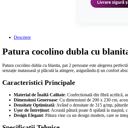
Livrare sigură ș
Descriere
Patura cocolino dubla cu blanit
Patura cocolino dubla cu blanita, pat 2 persoane este alegerea perfectă
senzație matasoasă și plăcută la atingere, asigurându-ți un confort abso
Caracteristici Principale
Material de Înaltă Calitate
: Confectionată din fibră acrilică, 
Dimensiuni Generoase
: Cu dimensiuni de 200 x 230 cm, aceas
Densitate Optimizată
: Având o densitate de 315 g/mp, păturile 
Ușor de Întreținut
: Această pătură poate fi spălată la mașină, c
Design Elegant
: Pătura vine cu un design modern, care se integr
Specificații Tehnice