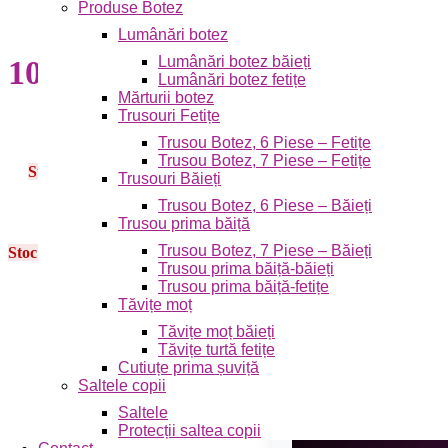
Produse Botez
Lumânări botez
Lumânări botez băieți
109,00
lei
Lumânări botez fetițe
Mărturii botez
Trusouri Fetițe
Trusou Botez, 6 Piese – Fetițe
Trusou Botez, 7 Piese – Fetițe
Stoc epuizat
Trusouri Băieți
Trusou Botez, 6 Piese – Băieți
Trusou prima băiță
Trusou Botez, 7 Piese – Băieți
Stoc epuizat
Trusou prima băiță-băieți
Trusou prima băiță-fetițe
Tăvițe moț
Tăvițe moț băieți
Tăvițe turtă fetițe
Cutiuțe prima șuviță
Saltele copii
Saltele
Protecții saltea copii