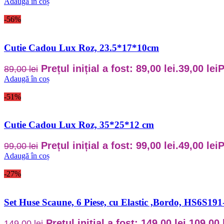
Adaugă în coș
-56%
Cutie Cadou Lux Roz, 23.5*17*10cm
Prețul inițial a fost: 89,00 lei.
39,00
lei
P
89,00
lei
Adaugă în coș
-51%
Cutie Cadou Lux Roz, 35*25*12 cm
Prețul inițial a fost: 99,00 lei.
49,00
lei
P
99,00
lei
Adaugă în coș
-27%
Set Huse Scaune, 6 Piese, cu Elastic ,Bordo, HS6S191
Prețul inițial a fost: 149,00 lei.
109,00
149,00
lei