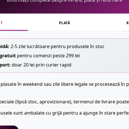
Informații complete despre livrare, plată și returnare
RT
PLATĂ
R
pidă:
2-5 zile lucrătoare pentru produsele în stoc
gratuit
pentru comenzi peste 299 lei
port:
doar 20 lei prin curier rapid
plasate în weekend sau zile libere legale se procesează în p
peciale (lipsă stoc, aprovizionare), termenul de livrare poate
usele sunt ambalate cu grijă pentru a ajunge în stare perfe