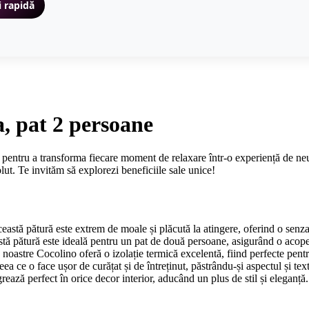
i rapidă
a, pat 2 persoane
 pentru a transforma fiecare moment de relaxare într-o experiență de neu
lut. Te invităm să explorezi beneficiile sale unice!
această pătură este extrem de moale și plăcută la atingere, oferind o senz
tă pătură este ideală pentru un pat de două persoane, asigurând o acope
noastre Cocolino oferă o izolație termică excelentă, fiind perfecte pent
eea ce o face ușor de curățat și de întreținut, păstrându-și aspectul și te
ează perfect în orice decor interior, aducând un plus de stil și eleganță.