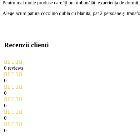
Pentru mai multe produse care îți pot îmbunătăți experiența de dormit,
Alege acum patura cocolino dubla cu blanita, pat 2 persoane și transfor
Recenzii clienti
0 reviews
0
0
0
0
0