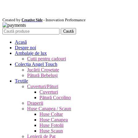
Created by
- Innovation Performance
Creative Side
Caută
Acasă
Despre noi
Ambalaje de lux
Cutii pentru cadouri
Colecția Angel Touch
Jucării Croșetate
Pătură Bebeluși
Textile
Cuverturi/Pături
Cuverturi
Pătură Cocolino
Draperii
Huse Canapea / Scaun
Huse Coltar
Huse Canapea
Huse Fotolii
Huse Scaun
Lenjerii de Pat