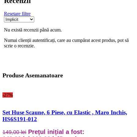
Recenzii
Resetare filtre
Nu există recenzii până acum.
Numai clienții autentificați, care au cumpărat acest produs, pot să
scrie o recenzie.
Produse Asemanatoare
-27%
Set Huse Scaune, 6 Piese, cu Elastic , Maro Inchis,
HS6S191-012
Prețul inițial a fost:
149,00
lei