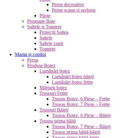
Perne decorative
Perne scaun și șezlong
Pilote
Prosoape Baie
Saltele și Toppere
Protecții Saltea
Saltele
Saltele copii
Toppere
Mama și copilul
Perna
Produse Botez
Lumânări botez
Lumânări botez băieți
Lumânări botez fetițe
Mărturii botez
Trusouri Fetițe
Trusou Botez, 6 Piese – Fetițe
Trusou Botez, 7 Piese – Fetițe
Trusouri Băieți
Trusou Botez, 6 Piese – Băieți
Trusou prima băiță
Trusou Botez, 7 Piese – Băieți
Trusou prima băiță-băieți
Trusou prima băiță-fetițe