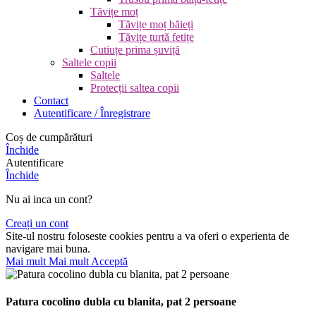
Tăvițe moț
Tăvițe moț băieți
Tăvițe turtă fetițe
Cutiuțe prima șuviță
Saltele copii
Saltele
Protecții saltea copii
Contact
Autentificare / Înregistrare
Coș de cumpărături
Închide
Autentificare
Închide
Nu ai inca un cont?
Creați un cont
Site-ul nostru foloseste cookies pentru a va oferi o experienta de
navigare mai buna.
Mai mult
Mai mult
Acceptă
Patura cocolino dubla cu blanita, pat 2 persoane