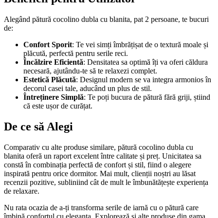
Alegând pătură cocolino dubla cu blanita, pat 2 persoane, te bucuri
de:
Confort Sporit
: Te vei simți îmbrățișat de o textură moale și
plăcută, perfectă pentru serile reci.
Încălzire Eficientă
: Densitatea sa optimă îți va oferi căldura
necesară, ajutându-te să te relaxezi complet.
Estetică Plăcută
: Designul modern se va integra armonios în
decorul casei tale, aducând un plus de stil.
Întreținere Simplă
: Te poți bucura de pătură fără griji, știind
că este ușor de curățat.
De ce să Alegi
Comparativ cu alte produse similare, pătură cocolino dubla cu
blanita oferă un raport excelent între calitate și preț. Unicitatea sa
constă în combinația perfectă de confort și stil, fiind o alegere
inspirată pentru orice dormitor. Mai mult, clienții noștri au lăsat
recenzii pozitive, subliniind cât de mult le îmbunătățește experiența
de relaxare.
Nu rata ocazia de a-ți transforma serile de iarnă cu o pătură care
îmbină confortul cu eleganța. Explorează și alte produse din gama