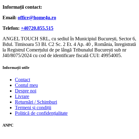
Informații contact:
Email:
office@home4u.ro
Telefon:
+40720.855.515
ANGEL TOUCH SRL, cu sediul în Municipiul București, Sector 6,
Bdul. Timisoara 53 Bl. C2 Sc. 2 Et. 4 Ap. 40 , România, înregistrată
la Registrul Comerțului de pe lângă Tribunalul București sub nr
J40/8075/2024 cu cod de identificare fiscală CUI: 49954005.
Informații utile
Contact
Contul meu
Despre noi
Livrare
Returnări / Schimburi
Termeni și condiții
Politică de confidențialitate
ANPC