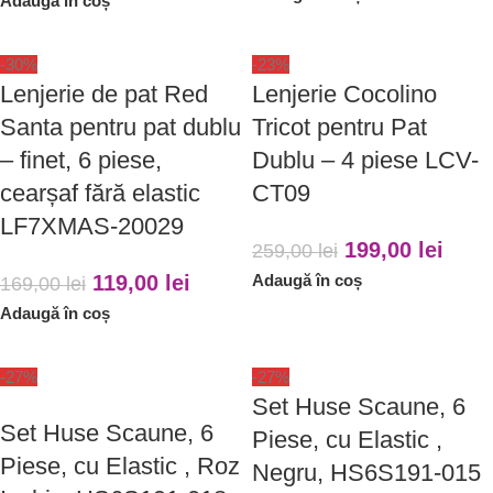
Adaugă în coș
-30%
-23%
Lenjerie de pat Red
Lenjerie Cocolino
Santa pentru pat dublu
Tricot pentru Pat
– finet, 6 piese,
Dublu – 4 piese LCV-
cearșaf fără elastic
CT09
LF7XMAS-20029
199,00
lei
259,00
lei
119,00
lei
Adaugă în coș
169,00
lei
Adaugă în coș
-27%
-27%
Set Huse Scaune, 6
Set Huse Scaune, 6
Piese, cu Elastic ,
Piese, cu Elastic , Roz
Negru, HS6S191-015