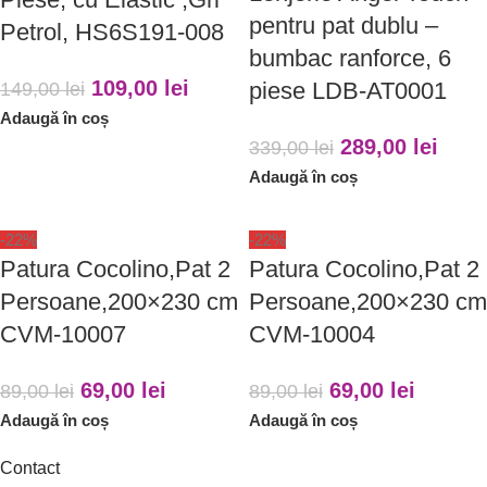
pentru pat dublu –
Petrol, HS6S191-008
bumbac ranforce, 6
109,00
lei
piese LDB-AT0001
149,00
lei
Adaugă în coș
289,00
lei
339,00
lei
Adaugă în coș
-22%
-22%
Patura Cocolino,Pat 2
Patura Cocolino,Pat 2
Persoane,200×230 cm
Persoane,200×230 cm
CVM-10007
CVM-10004
69,00
lei
69,00
lei
89,00
lei
89,00
lei
Adaugă în coș
Adaugă în coș
Contact