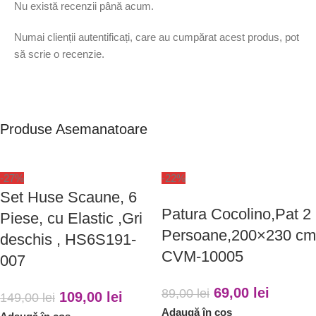
Nu există recenzii până acum.
Numai clienții autentificați, care au cumpărat acest produs, pot
să scrie o recenzie.
Produse Asemanatoare
-27%
-22%
Set Huse Scaune, 6
Patura Cocolino,Pat 2
Piese, cu Elastic ,Gri
Persoane,200×230 cm
deschis , HS6S191-
CVM-10005
007
69,00
lei
89,00
lei
109,00
lei
149,00
lei
Adaugă în coș