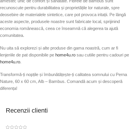
amestec unic de confort și sănătate. Fibrele de bambus sunt
recunoscute pentru durabilitatea și proprietățile lor naturale, spre
deosebire de materialele sintetice, care pot provoca iritații. Pe lângă
aceste aspecte, produsele noastre sunt fabricate local, sprijinind
economia românească, ceea ce înseamnă că alegerea ta ajută
comunitatea.
Nu uita să explorezi și alte produse din gama noastră, cum ar fi
lenjeriile de pat disponibile pe
home4u.ro
sau cutiile pentru cadouri pe
home4u.ro
.
Transformă-ți nopțile și îmbunătățește-ți calitatea somnului cu Perna
Nature, 60 x 60 cm, Alb – Bambus. Comandă acum și descoperă
diferența!
Recenzii clienti