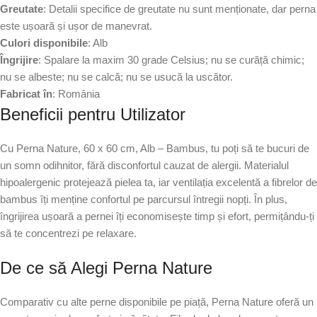
Greutate
: Detalii specifice de greutate nu sunt menționate, dar perna
este ușoară și ușor de manevrat.
Culori disponibile
: Alb
Îngrijire
: Spalare la maxim 30 grade Celsius; nu se curăță chimic;
nu se albeste; nu se calcă; nu se usucă la uscător.
Fabricat în
: România
Beneficii pentru Utilizator
Cu Perna Nature, 60 x 60 cm, Alb – Bambus, tu poți să te bucuri de
un somn odihnitor, fără disconfortul cauzat de alergii. Materialul
hipoalergenic protejează pielea ta, iar ventilația excelentă a fibrelor de
bambus îți menține confortul pe parcursul întregii nopți. În plus,
îngrijirea ușoară a pernei îți economisește timp și efort, permițându-ți
să te concentrezi pe relaxare.
De ce să Alegi Perna Nature
Comparativ cu alte perne disponibile pe piață, Perna Nature oferă un