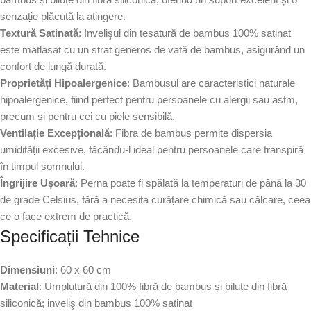
senzație plăcută la atingere.
Textură Satinată
: Invelişul din tesatură de bambus 100% satinat
este matlasat cu un strat generos de vată de bambus, asigurând un
confort de lungă durată.
Proprietăți Hipoalergenice
: Bambusul are caracteristici naturale
hipoalergenice, fiind perfect pentru persoanele cu alergii sau astm,
precum și pentru cei cu piele sensibilă.
Ventilație Excepțională
: Fibra de bambus permite dispersia
umidității excesive, făcându-l ideal pentru persoanele care transpiră
în timpul somnului.
Îngrijire Ușoară
: Perna poate fi spălată la temperaturi de până la 30
de grade Celsius, fără a necesita curățare chimică sau călcare, ceea
ce o face extrem de practică.
Specificații Tehnice
Dimensiuni
: 60 x 60 cm
Material
: Umplutură din 100% fibră de bambus și biluțe din fibră
siliconică; inveliş din bambus 100% satinat