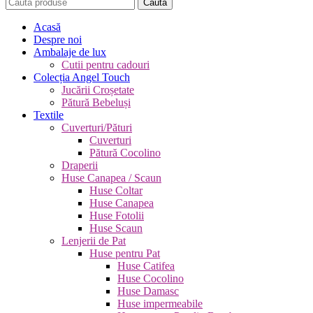
Caută
Acasă
Despre noi
Ambalaje de lux
Cutii pentru cadouri
Colecția Angel Touch
Jucării Croșetate
Pătură Bebeluși
Textile
Cuverturi/Pături
Cuverturi
Pătură Cocolino
Draperii
Huse Canapea / Scaun
Huse Coltar
Huse Canapea
Huse Fotolii
Huse Scaun
Lenjerii de Pat
Huse pentru Pat
Huse Catifea
Huse Cocolino
Huse Damasc
Huse impermeabile