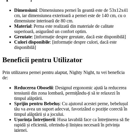
Dimensiuni
: Dimensiunea pernei în geantă este de 53x12x41
cm, iar dimensiunea exterioară a pernei este de 140 cm, cu o
dimensiune interioară de 80 cm.
Material
: Perna este realizată din materiale de calitate
superioară, asigurând un confort optim.
Greutate
: [informație despre greutate, dacă este disponibilă]
Culori disponibile
: [informație despre culori, dacă este
disponibilă]
Beneficii pentru Utilizator
Prin utilizarea pernei pentru alaptat, Nighty Night, tu vei beneficia
de:
Reducerea Oboselii
: Designul ergonomic ajută la reducerea
tensiunii din zona lombară, permițându-ți să te relaxezi în
timpul alăptării.
Sprijin pentru Bebeluș
: Cu ajutorul acestei perne, bebelușul
tău va avea un suport adecvat, favorizând o poziție corectă în
timpul alăptării și a jocului.
Ușurința Întreținerii
: Husa lavabilă face ca întreținerea să fie
rapidă și eficientă, oferindu-ți liniștea necesară în privința
igienei.