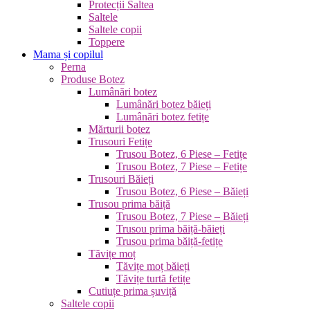
Protecții Saltea
Saltele
Saltele copii
Toppere
Mama și copilul
Perna
Produse Botez
Lumânări botez
Lumânări botez băieți
Lumânări botez fetițe
Mărturii botez
Trusouri Fetițe
Trusou Botez, 6 Piese – Fetițe
Trusou Botez, 7 Piese – Fetițe
Trusouri Băieți
Trusou Botez, 6 Piese – Băieți
Trusou prima băiță
Trusou Botez, 7 Piese – Băieți
Trusou prima băiță-băieți
Trusou prima băiță-fetițe
Tăvițe moț
Tăvițe moț băieți
Tăvițe turtă fetițe
Cutiuțe prima șuviță
Saltele copii