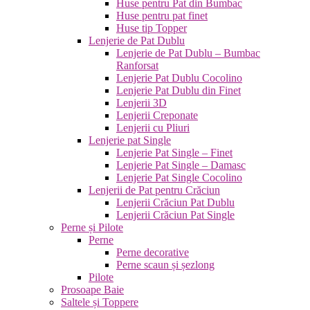
Huse pentru Pat din Bumbac
Huse pentru pat finet
Huse tip Topper
Lenjerie de Pat Dublu
Lenjerie de Pat Dublu – Bumbac
Ranforsat
Lenjerie Pat Dublu Cocolino
Lenjerie Pat Dublu din Finet
Lenjerii 3D
Lenjerii Creponate
Lenjerii cu Pliuri
Lenjerie pat Single
Lenjerie Pat Single – Finet
Lenjerie Pat Single – Damasc
Lenjerie Pat Single Cocolino
Lenjerii de Pat pentru Crăciun
Lenjerii Crăciun Pat Dublu
Lenjerii Crăciun Pat Single
Perne și Pilote
Perne
Perne decorative
Perne scaun și șezlong
Pilote
Prosoape Baie
Saltele și Toppere