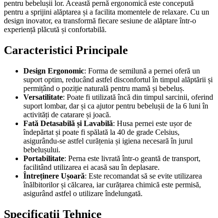
pentru bebelușii lor. Această pernă ergonomică este concepută
pentru a sprijini alăptarea și a facilita momentele de relaxare. Cu un
design inovator, ea transformă fiecare sesiune de alăptare într-o
experiență plăcută și confortabilă.
Caracteristici Principale
Design Ergonomic
: Forma de semilună a pernei oferă un
suport optim, reducând astfel disconfortul în timpul alăptării și
permițând o poziție naturală pentru mamă și bebeluș.
Versatilitate
: Poate fi utilizată încă din timpul sarcinii, oferind
suport lombar, dar și ca ajutor pentru bebelușii de la 6 luni în
activități de catarare și joacă.
Fată Detasabilă și Lavabilă
: Husa pernei este ușor de
îndepărtat și poate fi spălată la 40 de grade Celsius,
asigurându-se astfel curățenia și igiena necesară în jurul
bebelușului.
Portabilitate
: Perna este livrată într-o geantă de transport,
facilitând utilizarea ei acasă sau în deplasare.
Întreținere Ușoară
: Este recomandat să se evite utilizarea
înălbitorilor și călcarea, iar curățarea chimică este permisă,
asigurând astfel o utilizare îndelungată.
Specificații Tehnice