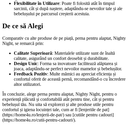
Flexibilitate în Utilizare
: Poate fi folosită atât în timpul
sarcinii, cât și după naștere, adaptându-se nevoilor tale și ale
bebelușului pe parcursul creșterii acestuia.
De ce să Alegi
Comparativ cu alte produse de pe piață, perna pentru alaptat, Nighty
Night, se remarcă prin:
Calitate Superioară
: Materialele utilizate sunt de înaltă
calitate, asigurând un confort deosebit și durabilitate.
Design Unic
: Forma sa inovatoare facilitează alăptarea și
joaca, adaptându-se perfect nevoilor mamelor și bebelușilor.
Feedback Pozitiv
: Multe mămici au apreciat eficiența și
confortul oferit de această pernă, recomandând-o cu încredere
altor utilizatori.
În concluzie, alege perna pentru alaptat, Nighty Night, pentru o
experiență plăcută și confortabilă atât pentru tine, cât și pentru
bebelușul tău. Nu uita să explorezi și alte produse utile pentru
confortul și igiena locuinței tale, cum ar fi [lenjeriile de pat]
(https://home4u.ro/lenjerii-de-pat/) sau [cutiile pentru cadouri]
(https://home4u.ro/cutii-pentru-cadouri/).