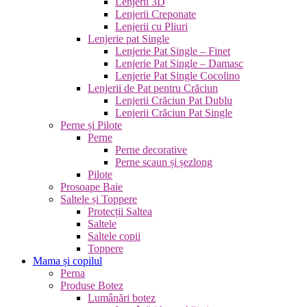
Lenjerii 3D
Lenjerii Creponate
Lenjerii cu Pliuri
Lenjerie pat Single
Lenjerie Pat Single – Finet
Lenjerie Pat Single – Damasc
Lenjerie Pat Single Cocolino
Lenjerii de Pat pentru Crăciun
Lenjerii Crăciun Pat Dublu
Lenjerii Crăciun Pat Single
Perne și Pilote
Perne
Perne decorative
Perne scaun și șezlong
Pilote
Prosoape Baie
Saltele și Toppere
Protecții Saltea
Saltele
Saltele copii
Toppere
Mama și copilul
Perna
Produse Botez
Lumânări botez