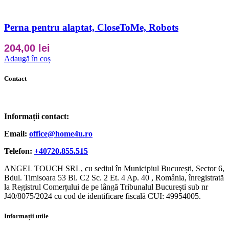
Perna pentru alaptat, CloseToMe, Robots
204,00
lei
Adaugă în coș
Contact
Informații contact:
Email:
office@home4u.ro
Telefon:
+40720.855.515
ANGEL TOUCH SRL, cu sediul în Municipiul București, Sector 6,
Bdul. Timisoara 53 Bl. C2 Sc. 2 Et. 4 Ap. 40 , România, înregistrată
la Registrul Comerțului de pe lângă Tribunalul București sub nr
J40/8075/2024 cu cod de identificare fiscală CUI: 49954005.
Informații utile