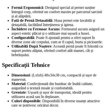
Formă Ergonomică
: Designul special al pernei susține
întregul corp, oferind un confort maxim pe parcursul sarcinii
și al alăptării.
Fată de Pernă Detasabilă
: Husa pernei este lavabilă și
detașabilă, facilitând întreținerea și igiena.
Închidere cu Fermoar Ascuns
: Fermoarul ascuns asigură un
aspect estetic plăcut și o utilizare mai ușoară a husei.
Configurabilă
: Poate fi ajustată pentru a oferi suport în
diverse zone ale corpului, cum ar fi capul, burta și picioarele.
Utilizabilă După Naștere
: Această pernă poate fi folosită ca
suport pentru alăptat, oferind confort atât mamei, cât și
bebelușului.
Specificații Tehnice
Dimensiuni
: (Lxlxh) 48x34x38 cm, compactă și ușor de
manevrat.
Material
: Confecționată din bumbac de înaltă calitate,
asigurând o textură moale și confortabilă.
Greutate
: Ușoară și ușor de transportat, ideală pentru
utilizarea acasă sau în deplasare.
Culori disponibile
: Disponibilă în diverse nuanțe atractive
care se potrivesc oricărui decor.