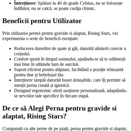
Întreținere
: Spălare la 40 de grade Celsius, nu se folosește
înălbitor, nu se calcă, se poate curăța chimic.
Beneficii pentru Utilizator
Prin utilizarea pernei pentru gravide si alaptat, Rising Stars, vei
experimenta o serie de beneficii esențiale:
Reducerea durerilor de spate și gât, datorită alinierii corecte a
corpului.
Confort sporit în timpul somnului, ajutându-te să te odihnești
mai bine în ultimele luni de sarcină.
Suport eficient pentru alăptare, facilitând o poziție relaxantă
pentru tine și bebelușul tău.
Întreținere simplă datorită husei detașabile, care îți permite să
menții perna curată și igienică.
Designul ergonomic oferă susținere personalizată, adaptându-
se nevoilor tale specifice în fiecare etapă.
De ce să Alegi Perna pentru gravide si
alaptat, Rising Stars?
Comparată cu alte perne de pe piață, perna pentru gravide si alaptat,