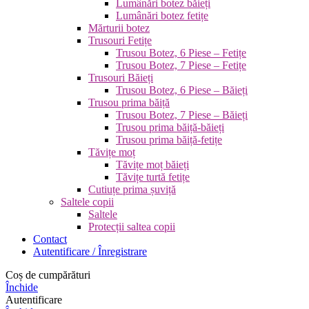
Lumânări botez băieți
Lumânări botez fetițe
Mărturii botez
Trusouri Fetițe
Trusou Botez, 6 Piese – Fetițe
Trusou Botez, 7 Piese – Fetițe
Trusouri Băieți
Trusou Botez, 6 Piese – Băieți
Trusou prima băiță
Trusou Botez, 7 Piese – Băieți
Trusou prima băiță-băieți
Trusou prima băiță-fetițe
Tăvițe moț
Tăvițe moț băieți
Tăvițe turtă fetițe
Cutiuțe prima șuviță
Saltele copii
Saltele
Protecții saltea copii
Contact
Autentificare / Înregistrare
Coș de cumpărături
Închide
Autentificare