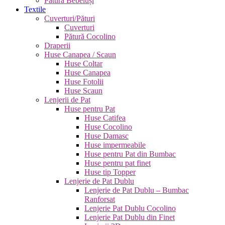
Pătură Bebeluși
Textile
Cuverturi/Pături
Cuverturi
Pătură Cocolino
Draperii
Huse Canapea / Scaun
Huse Coltar
Huse Canapea
Huse Fotolii
Huse Scaun
Lenjerii de Pat
Huse pentru Pat
Huse Catifea
Huse Cocolino
Huse Damasc
Huse impermeabile
Huse pentru Pat din Bumbac
Huse pentru pat finet
Huse tip Topper
Lenjerie de Pat Dublu
Lenjerie de Pat Dublu – Bumbac
Ranforsat
Lenjerie Pat Dublu Cocolino
Lenjerie Pat Dublu din Finet