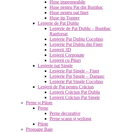
Huse impermeabile
Huse pentru Pat din Bumbac
Huse pentru pat finet
Huse tip Topper
Lenjerie de Pat Dublu
Lenjerie de Pat Dublu – Bumbac
Ranforsat
Lenjerie Pat Dublu Cocolino
Lenjerie Pat Dublu din Finet
Lenjerii 3D
Lenjerii Creponate
Lenjerii cu Pliuri
Lenjerie pat Single
Lenjerie Pat Single – Finet
Lenjerie Pat Single – Damasc
Lenjerie Pat Single Cocolino
Lenjerii de Pat pentru Crăciun
Lenjerii Crăciun Pat Dublu
Lenjerii Crăciun Pat Single
Perne și Pilote
Perne
Perne decorative
Perne scaun și șezlong
Pilote
Prosoape Baie