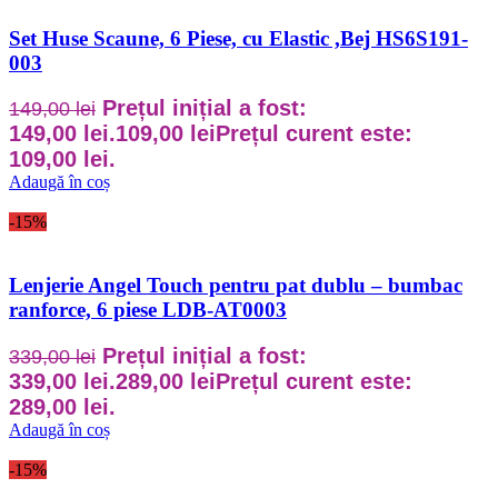
Set Huse Scaune, 6 Piese, cu Elastic ,Bej HS6S191-
003
Prețul inițial a fost:
149,00
lei
149,00 lei.
109,00
lei
Prețul curent este:
109,00 lei.
Adaugă în coș
-15%
Lenjerie Angel Touch pentru pat dublu – bumbac
ranforce, 6 piese LDB-AT0003
Prețul inițial a fost:
339,00
lei
339,00 lei.
289,00
lei
Prețul curent este:
289,00 lei.
Adaugă în coș
-15%