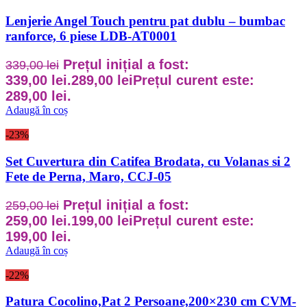
Lenjerie Angel Touch pentru pat dublu – bumbac
ranforce, 6 piese LDB-AT0001
Prețul inițial a fost:
339,00
lei
339,00 lei.
289,00
lei
Prețul curent este:
289,00 lei.
Adaugă în coș
-23%
Set Cuvertura din Catifea Brodata, cu Volanas si 2
Fete de Perna, Maro, CCJ-05
Prețul inițial a fost:
259,00
lei
259,00 lei.
199,00
lei
Prețul curent este:
199,00 lei.
Adaugă în coș
-22%
Patura Cocolino,Pat 2 Persoane,200×230 cm CVM-