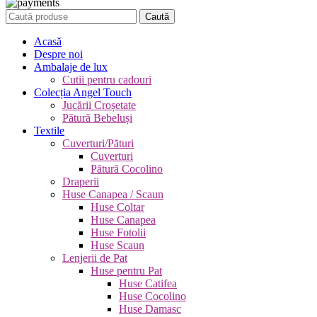
Caută
Acasă
Despre noi
Ambalaje de lux
Cutii pentru cadouri
Colecția Angel Touch
Jucării Croșetate
Pătură Bebeluși
Textile
Cuverturi/Pături
Cuverturi
Pătură Cocolino
Draperii
Huse Canapea / Scaun
Huse Coltar
Huse Canapea
Huse Fotolii
Huse Scaun
Lenjerii de Pat
Huse pentru Pat
Huse Catifea
Huse Cocolino
Huse Damasc