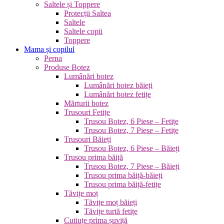
Saltele și Toppere
Protecții Saltea
Saltele
Saltele copii
Toppere
Mama și copilul
Perna
Produse Botez
Lumânări botez
Lumânări botez băieți
Lumânări botez fetițe
Mărturii botez
Trusouri Fetițe
Trusou Botez, 6 Piese – Fetițe
Trusou Botez, 7 Piese – Fetițe
Trusouri Băieți
Trusou Botez, 6 Piese – Băieți
Trusou prima băiță
Trusou Botez, 7 Piese – Băieți
Trusou prima băiță-băieți
Trusou prima băiță-fetițe
Tăvițe moț
Tăvițe moț băieți
Tăvițe turtă fetițe
Cutiuțe prima șuviță