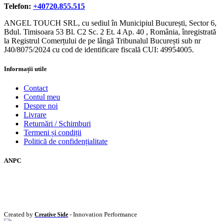
Telefon:
+40720.855.515
ANGEL TOUCH SRL, cu sediul în Municipiul București, Sector 6,
Bdul. Timisoara 53 Bl. C2 Sc. 2 Et. 4 Ap. 40 , România, înregistrată
la Registrul Comerțului de pe lângă Tribunalul București sub nr
J40/8075/2024 cu cod de identificare fiscală CUI: 49954005.
Informații utile
Contact
Contul meu
Despre noi
Livrare
Returnări / Schimburi
Termeni și condiții
Politică de confidențialitate
ANPC
Created by
- Innovation Performance
Creative Side