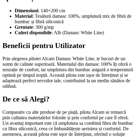
Dimensiuni
: 140×200 cm
Material
: Tesătură damasc 100%, umplutură mix de fibră de
bumbac și fibră siliconică
Greutate
: 300 g/mp
Culori disponibile
: Alb (Damasc White Line)
Beneficii pentru Utilizator
Prin alegerea pilotei Alcam Damasc White Line, te bucuri de un
somn de calitate superioară. Materialul din damasc 100% îți oferă o
senzație de confort, iar umplutura din bumbac asigură o temperatură
optimă pe timpul nopții. Această pilota este ușor de întreținut și se
adaptează perfect nevoilor tale, contribuind la un mediu sănătos de
odihnă.
De ce să Alegi?
Comparativ cu alte produse de pe piață, pilota Alcam se remarcă
prin calitatea materialelor folosite și prin confortul pe care îl oferă.
Un avantaj important este că umplutura sa combină fibra de bumbac
cu fibra siliconică, ceea ce îmbunătățește aerisirea și confortul. De
asemenea, această pilota este ușor de întreținut, oferind o soluție