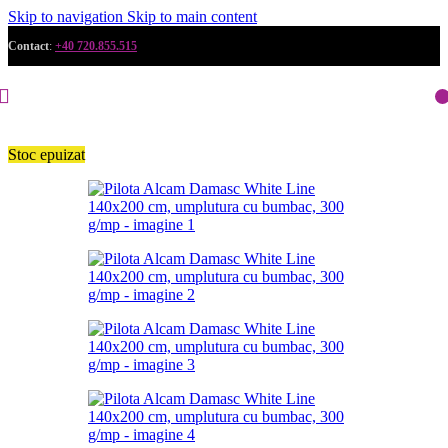
Skip to navigation
Skip to main content
Contact
:
+40 720.855.515
Stoc epuizat