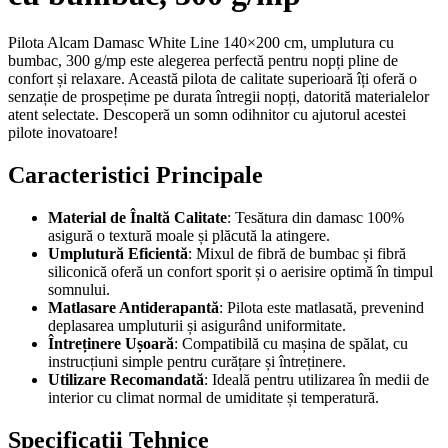
Pilota Alcam Damasc White Line 140×200 cm, umplutura cu
bumbac, 300 g/mp este alegerea perfectă pentru nopți pline de
confort și relaxare. Această pilota de calitate superioară îți oferă o
senzație de prospețime pe durata întregii nopți, datorită materialelor
atent selectate. Descoperă un somn odihnitor cu ajutorul acestei
pilote inovatoare!
Caracteristici Principale
Material de Înaltă Calitate
: Tesătura din damasc 100%
asigură o textură moale și plăcută la atingere.
Umplutură Eficientă
: Mixul de fibră de bumbac și fibră
siliconică oferă un confort sporit și o aerisire optimă în timpul
somnului.
Matlasare Antiderapantă
: Pilota este matlasată, prevenind
deplasarea umpluturii și asigurând uniformitate.
Întreținere Ușoară
: Compatibilă cu mașina de spălat, cu
instrucțiuni simple pentru curățare și întreținere.
Utilizare Recomandată
: Ideală pentru utilizarea în medii de
interior cu climat normal de umiditate și temperatură.
Specificații Tehnice