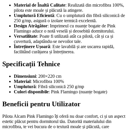
Material de Înaltă Calitate
: Realizată din microfibra 100%,
pilota este moale și plăcută la atingere.
Umplutură Eficientă
: Cu o umplutură din fibră siliconică de
250 g/mp, asigură o izolare termică excelentă.
Design Atrăgător
: Imprimeul cu nuanțe bogate de Pink
Flamingo aduce o notă veselă și deosebită dormitorului.
Versatilitate
: Poate fi utilizată atât ca pilotă, cât și ca și
cuvertură, adaptându-se nevoilor tale.
Întreținere Ușoară
: Este lavabilă și are uscarea rapidă,
facilitând curățarea și întreținerea.
Specificații Tehnice
Dimensiuni
: 200×220 cm
Material
: Microfibra 100%
Umplutură
: Fibră siliconică 250 g/mp
Culori disponibile
: Pink Flamingo (nuanțe bogate)
Beneficii pentru Utilizator
Pilota Alcam Pink Flamingo îți oferă nu doar confort, ci și un aspect
estetic plăcut pentru dormitorul tău. Datorită materialului din
microfibra, te vei bucura de o textură moale și plăcută, care