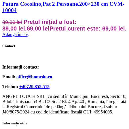
Patura Cocolino,Pat 2 Persoane,200×230 cm CVM-
10004
Prețul inițial a fost:
89,00
lei
89,00 lei.
69,00
lei
Prețul curent este: 69,00 lei.
Adaugă în coș
Contact
Informații contact:
Email:
office@home4u.ro
Telefon:
+40720.855.515
ANGEL TOUCH SRL, cu sediul în Municipiul București, Sector 6,
Bdul. Timisoara 53 Bl. C2 Sc. 2 Et. 4 Ap. 40 , România, înregistrată
la Registrul Comerțului de pe lângă Tribunalul București sub nr
J40/8075/2024 cu cod de identificare fiscală CUI: 49954005.
Informații utile