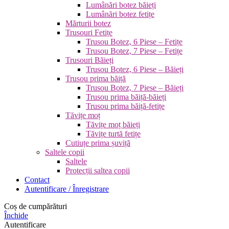
Lumânări botez băieți
Lumânări botez fetițe
Mărturii botez
Trusouri Fetițe
Trusou Botez, 6 Piese – Fetițe
Trusou Botez, 7 Piese – Fetițe
Trusouri Băieți
Trusou Botez, 6 Piese – Băieți
Trusou prima băiță
Trusou Botez, 7 Piese – Băieți
Trusou prima băiță-băieți
Trusou prima băiță-fetițe
Tăvițe moț
Tăvițe moț băieți
Tăvițe turtă fetițe
Cutiuțe prima șuviță
Saltele copii
Saltele
Protecții saltea copii
Contact
Autentificare / Înregistrare
Coș de cumpărături
Închide
Autentificare