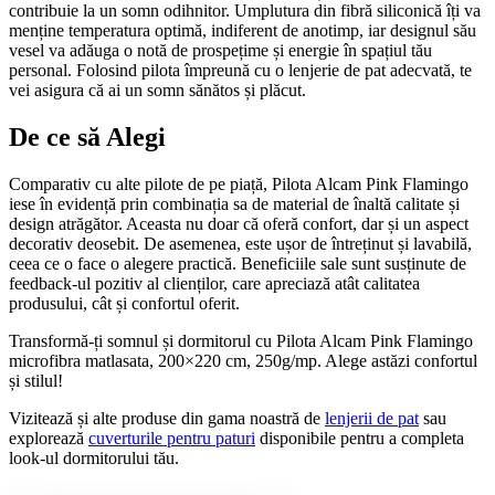
contribuie la un somn odihnitor. Umplutura din fibră siliconică îți va
menține temperatura optimă, indiferent de anotimp, iar designul său
vesel va adăuga o notă de prospețime și energie în spațiul tău
personal. Folosind pilota împreună cu o lenjerie de pat adecvată, te
vei asigura că ai un somn sănătos și plăcut.
De ce să Alegi
Comparativ cu alte pilote de pe piață, Pilota Alcam Pink Flamingo
iese în evidență prin combinația sa de material de înaltă calitate și
design atrăgător. Aceasta nu doar că oferă confort, dar și un aspect
decorativ deosebit. De asemenea, este ușor de întreținut și lavabilă,
ceea ce o face o alegere practică. Beneficiile sale sunt susținute de
feedback-ul pozitiv al clienților, care apreciază atât calitatea
produsului, cât și confortul oferit.
Transformă-ți somnul și dormitorul cu Pilota Alcam Pink Flamingo
microfibra matlasata, 200×220 cm, 250g/mp. Alege astăzi confortul
și stilul!
Vizitează și alte produse din gama noastră de
lenjerii de pat
sau
explorează
cuverturile pentru paturi
disponibile pentru a completa
look-ul dormitorului tău.