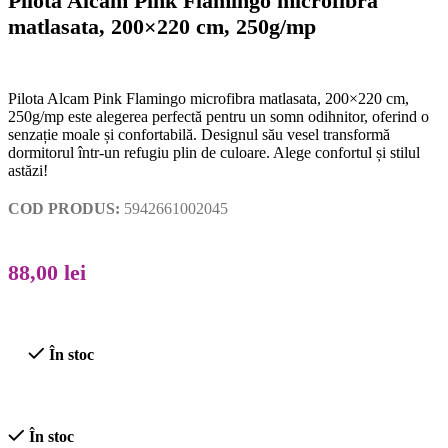
Pilota Alcam Pink Flamingo microfibra
matlasata, 200×220 cm, 250g/mp
Pilota Alcam Pink Flamingo microfibra matlasata, 200×220 cm,
250g/mp este alegerea perfectă pentru un somn odihnitor, oferind o
senzație moale și confortabilă. Designul său vesel transformă
dormitorul într-un refugiu plin de culoare. Alege confortul și stilul
astăzi!
COD PRODUS:
5942661002045
88,00
lei
În stoc
În stoc