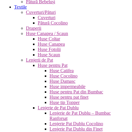
Pătură Bebeluși
Textile
Cuverturi/Pături
Cuverturi
Pătură Cocolino
Draperii
Huse Canapea / Scaun
Huse Coltar
Huse Canapea
Huse Fotolii
Huse Scaun
Lenjerii de Pat
Huse pentru Pat
Huse Catifea
Huse Cocolino
Huse Damasc
Huse impermeabile
Huse pentru Pat din Bumbac
Huse pentru pat finet
Huse tip Topper
Lenjerie de Pat Dublu
Lenjerie de Pat Dublu – Bumbac
Ranforsat
Lenjerie Pat Dublu Cocolino
Lenjerie Pat Dublu din Finet