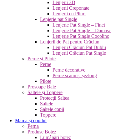
Lenjerii 3D
Lenjerii Creponate
Lenjerii cu Pliuri
Lenjerie pat Single
Lenjerie Pat Single – Finet
Lenjerie Pat Single – Damasc
Lenjerie Pat Single Cocolino
Lenjerii de Pat pentru Crăciun
Lenjerii Crăciun Pat Dublu
Lenjerii Crăciun Pat Single
Perne și Pilote
Perne
Perne decorative
Perne scaun și șezlong
Pilote
Prosoape Baie
Saltele și Toppere
Protecții Saltea
Saltele
Saltele copii
Toppere
Mama și copilul
Perna
Produse Botez
Lumânări botez