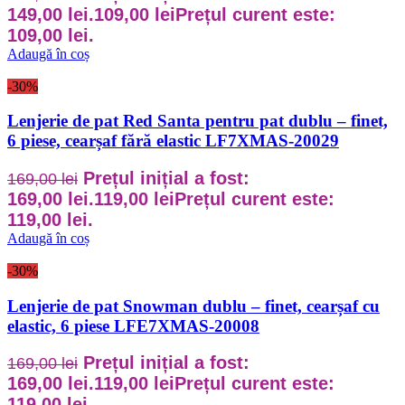
149,00 lei.
109,00
lei
Prețul curent este:
109,00 lei.
Adaugă în coș
-30%
Lenjerie de pat Red Santa pentru pat dublu – finet,
6 piese, cearșaf fără elastic LF7XMAS-20029
Prețul inițial a fost:
169,00
lei
169,00 lei.
119,00
lei
Prețul curent este:
119,00 lei.
Adaugă în coș
-30%
Lenjerie de pat Snowman dublu – finet, cearșaf cu
elastic, 6 piese LFE7XMAS-20008
Prețul inițial a fost:
169,00
lei
169,00 lei.
119,00
lei
Prețul curent este:
119,00 lei.