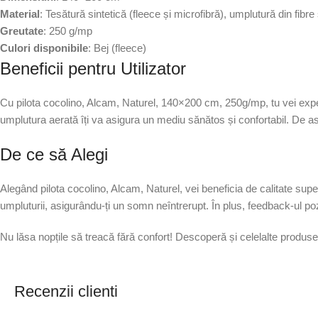
Material
: Tesătură sintetică (fleece și microfibră), umplutură din fibre 
Greutate
: 250 g/mp
Culori disponibile
: Bej (fleece)
Beneficii pentru Utilizator
Cu pilota cocolino, Alcam, Naturel, 140×200 cm, 250g/mp, tu vei experi
umplutura aerată îți va asigura un mediu sănătos și confortabil. De as
De ce să Alegi
Alegând pilota cocolino, Alcam, Naturel, vei beneficia de calitate su
umpluturii, asigurându-ți un somn neîntrerupt. În plus, feedback-ul pozi
Nu lăsa nopțile să treacă fără confort! Descoperă și celelalte produs
Recenzii clienti