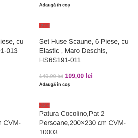
Adaugă în coș
-27%
iese, cu
Set Huse Scaune, 6 Piese, cu
91-013
Elastic , Maro Deschis,
HS6S191-011
109,00
lei
149,00
lei
Adaugă în coș
-22%
Patura Cocolino,Pat 2
m CVM-
Persoane,200×230 cm CVM-
10003