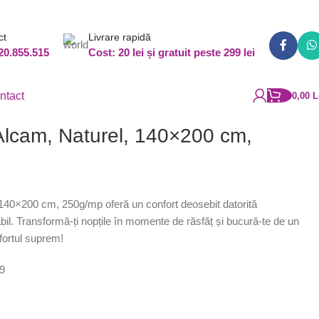
ct
Livrare rapidă
20.855.515
Cost: 20 lei și gratuit peste 299 lei
ntact
0,00
L
 Alcam, Naturel, 140×200 cm,
, 140×200 cm, 250g/mp oferă un confort deosebit datorită
abil. Transformă-ți nopțile în momente de răsfăț și bucură-te de un
fortul suprem!
9