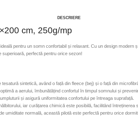
DESCRIERE
40×200 cm, 250g/mp
ală pentru un somn confortabil și relaxant. Cu un design modern și o t
e superioară, perfectă pentru orice sezon!
e tesatură sintetică, având o față din fleece (bej) și o față din microfib
ie optimă a aerului, îmbunătățind confortul în timpul somnului și preven
mpluturii și asigură uniformitatea confortului pe întreaga suprafață.
lbitorului, iar curățarea chimică este posibilă, facilitând întreținerea 
ții de umiditate normală, această pilotă este perfectă pentru orice dormit