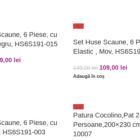
-27%
caune, 6 Piese, cu
Set Huse Scaune, 6 P
Negru, HS6S191-015
Elastic , Mov, HS6S1
9,00
lei
109,00
lei
149,00
lei
Adaugă în coș
-22%
Patura Cocolino,Pat 2
caune, 6 Piese, cu
Persoane,200×230 c
ej HS6S191-003
10007