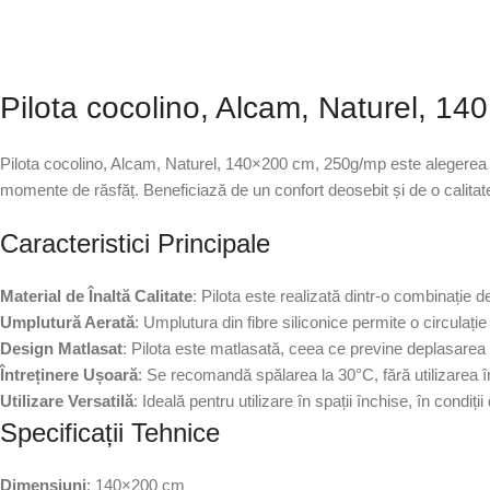
Pilota cocolino, Alcam, Naturel, 1
Pilota cocolino, Alcam, Naturel, 140×200 cm, 250g/mp este alegerea ide
momente de răsfăț. Beneficiază de un confort deosebit și de o calitat
Caracteristici Principale
Material de Înaltă Calitate
: Pilota este realizată dintr-o combinație d
Umplutură Aerată
: Umplutura din fibre siliconice permite o circulaț
Design Matlasat
: Pilota este matlasată, ceea ce previne deplasarea u
Întreținere Ușoară
: Se recomandă spălarea la 30°C, fără utilizarea înă
Utilizare Versatilă
: Ideală pentru utilizare în spații închise, în condi
Specificații Tehnice
Dimensiuni
: 140×200 cm