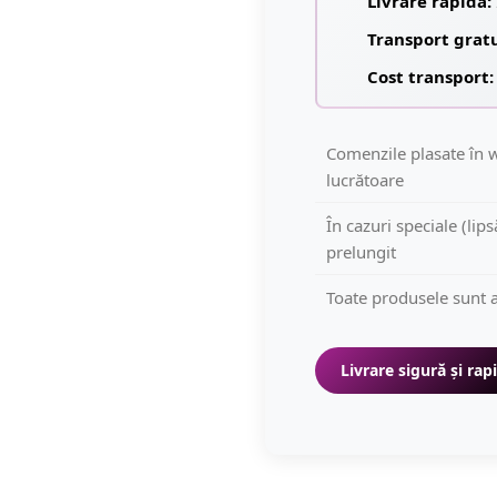
Livrare rapidă:
Transport grat
Cost transport:
Comenzile plasate în w
lucrătoare
În cazuri speciale (lip
prelungit
Toate produsele sunt a
Livrare sigură și rap