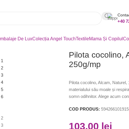
Conta
+40 7
mbalaje De Lux
Colecția Angel Touch
Textile
Mama Și Copilul
Co
Pilota cocolino,
250g/mp
Pilota cocolino, Alcam, Naturel
materialului său moale și respir
somn odihnitor. Alege acum con
COD PRODUS:
594266101915
103,00
lei