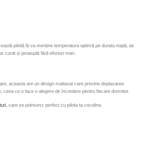
astă pilotă îți va menține temperatura optimă pe durata nopții, iar
 curat și proaspăt fără eforturi mari.
ilare, aceasta are un design matlasat care previne deplasarea
ote, ceea ce o face o alegere de încredere pentru fiecare dormitor.
turi
, care se potrivesc perfect cu pilota ta cocolino.