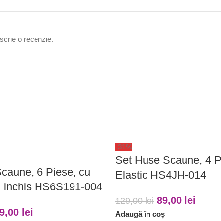
 scrie o recenzie.
-31%
Set Huse Scaune, 4 P
caune, 6 Piese, cu
Elastic HS4JH-014
ej inchis HS6S191-004
89,00
lei
129,00
lei
9,00
lei
Adaugă în coș