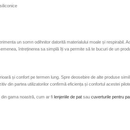
siliconice
menta un somn odihnitor datorită materialului moale și respirabil. Ace
emenea, întreținerea sa simplă îți va permite să te bucuri de un produs
perioară și confort pe termen lung. Spre deosebire de alte produse sim
tiv din partea utilizatorilor confirmă eficiența și confortul acestei pil
e din gama noastră, cum ar fi
lenjeriile de pat
sau
cuverturile pentru pa