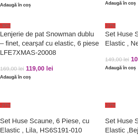
Adaugă în coș
Adaugă în coș
-30%
-27%
Lenjerie de pat Snowman dublu
Set Huse S
– finet, cearșaf cu elastic, 6 piese
Elastic , 
LFE7XMAS-20008
10
149,00
lei
119,00
lei
Adaugă în coș
169,00
lei
Adaugă în coș
-27%
-27%
Set Huse Scaune, 6 Piese, cu
Set Huse S
Elastic , Lila, HS6S191-010
Elastic ,B