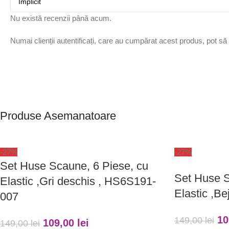
Nu există recenzii până acum.
Numai clienții autentificați, care au cumpărat acest produs, pot să
Produse Asemanatoare
-27%
-27%
Set Huse Scaune, 6 Piese, cu
Set Huse S
Elastic ,Gri deschis , HS6S191-
Elastic ,B
007
10
149,00
lei
109,00
lei
149,00
lei