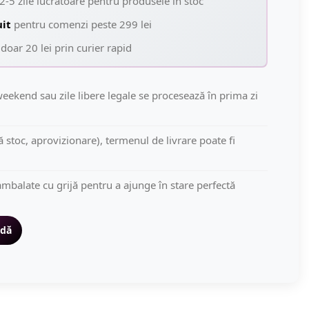
2-5 zile lucrătoare pentru produsele în stoc
uit
pentru comenzi peste 299 lei
doar 20 lei prin curier rapid
eekend sau zile libere legale se procesează în prima zi
să stoc, aprovizionare), termenul de livrare poate fi
mbalate cu grijă pentru a ajunge în stare perfectă
idă