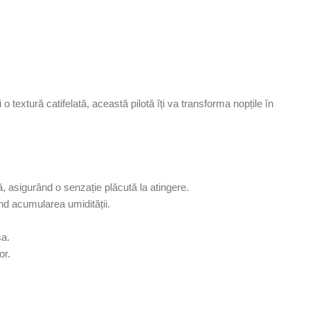
extură catifelată, această pilotă îți va transforma nopțile în
ră, asigurând o senzație plăcută la atingere.
ind acumularea umidității.
sa.
or.