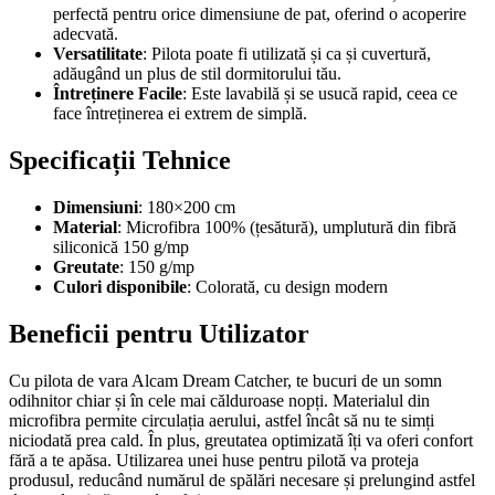
perfectă pentru orice dimensiune de pat, oferind o acoperire
adecvată.
Versatilitate
: Pilota poate fi utilizată și ca și cuvertură,
adăugând un plus de stil dormitorului tău.
Întreținere Facile
: Este lavabilă și se usucă rapid, ceea ce
face întreținerea ei extrem de simplă.
Specificații Tehnice
Dimensiuni
: 180×200 cm
Material
: Microfibra 100% (țesătură), umplutură din fibră
siliconică 150 g/mp
Greutate
: 150 g/mp
Culori disponibile
: Colorată, cu design modern
Beneficii pentru Utilizator
Cu pilota de vara Alcam Dream Catcher, te bucuri de un somn
odihnitor chiar și în cele mai călduroase nopți. Materialul din
microfibra permite circulația aerului, astfel încât să nu te simți
niciodată prea cald. În plus, greutatea optimizată îți va oferi confort
fără a te apăsa. Utilizarea unei huse pentru pilotă va proteja
produsul, reducând numărul de spălări necesare și prelungind astfel