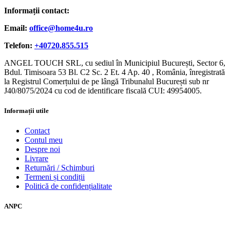
Informații contact:
Email:
office@home4u.ro
Telefon:
+40720.855.515
ANGEL TOUCH SRL, cu sediul în Municipiul București, Sector 6,
Bdul. Timisoara 53 Bl. C2 Sc. 2 Et. 4 Ap. 40 , România, înregistrată
la Registrul Comerțului de pe lângă Tribunalul București sub nr
J40/8075/2024 cu cod de identificare fiscală CUI: 49954005.
Informații utile
Contact
Contul meu
Despre noi
Livrare
Returnări / Schimburi
Termeni și condiții
Politică de confidențialitate
ANPC