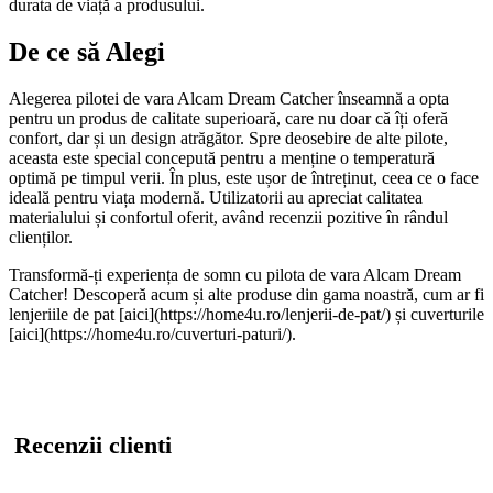
durata de viață a produsului.
De ce să Alegi
Alegerea pilotei de vara Alcam Dream Catcher înseamnă a opta
pentru un produs de calitate superioară, care nu doar că îți oferă
confort, dar și un design atrăgător. Spre deosebire de alte pilote,
aceasta este special concepută pentru a menține o temperatură
optimă pe timpul verii. În plus, este ușor de întreținut, ceea ce o face
ideală pentru viața modernă. Utilizatorii au apreciat calitatea
materialului și confortul oferit, având recenzii pozitive în rândul
clienților.
Transformă-ți experiența de somn cu pilota de vara Alcam Dream
Catcher! Descoperă acum și alte produse din gama noastră, cum ar fi
lenjeriile de pat [aici](https://home4u.ro/lenjerii-de-pat/) și cuverturile
[aici](https://home4u.ro/cuverturi-paturi/).
Recenzii clienti