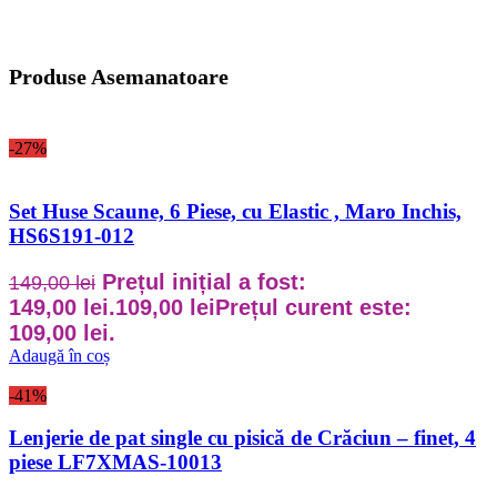
Produse Asemanatoare
-27%
Set Huse Scaune, 6 Piese, cu Elastic , Maro Inchis,
HS6S191-012
Prețul inițial a fost:
149,00
lei
149,00 lei.
109,00
lei
Prețul curent este:
109,00 lei.
Adaugă în coș
-41%
Lenjerie de pat single cu pisică de Crăciun – finet, 4
piese LF7XMAS-10013