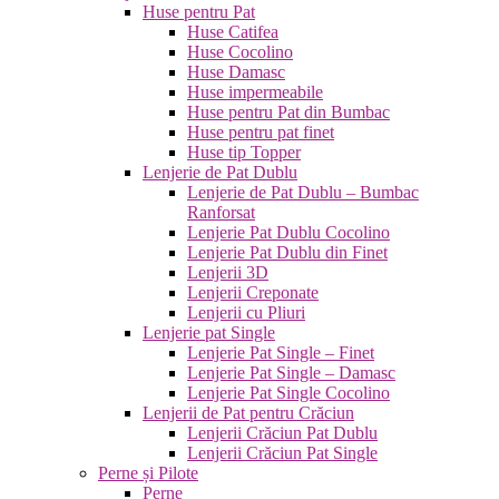
Huse pentru Pat
Huse Catifea
Huse Cocolino
Huse Damasc
Huse impermeabile
Huse pentru Pat din Bumbac
Huse pentru pat finet
Huse tip Topper
Lenjerie de Pat Dublu
Lenjerie de Pat Dublu – Bumbac
Ranforsat
Lenjerie Pat Dublu Cocolino
Lenjerie Pat Dublu din Finet
Lenjerii 3D
Lenjerii Creponate
Lenjerii cu Pliuri
Lenjerie pat Single
Lenjerie Pat Single – Finet
Lenjerie Pat Single – Damasc
Lenjerie Pat Single Cocolino
Lenjerii de Pat pentru Crăciun
Lenjerii Crăciun Pat Dublu
Lenjerii Crăciun Pat Single
Perne și Pilote
Perne