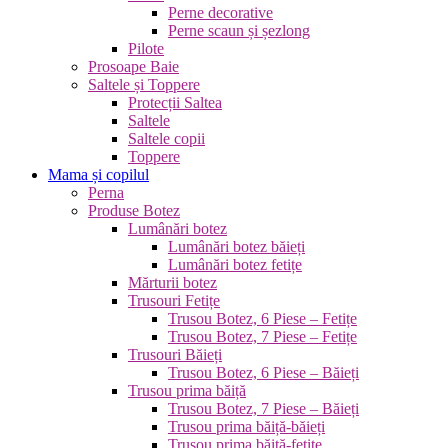
Perne decorative
Perne scaun și șezlong
Pilote
Prosoape Baie
Saltele și Toppere
Protecții Saltea
Saltele
Saltele copii
Toppere
Mama și copilul
Perna
Produse Botez
Lumânări botez
Lumânări botez băieți
Lumânări botez fetițe
Mărturii botez
Trusouri Fetițe
Trusou Botez, 6 Piese – Fetițe
Trusou Botez, 7 Piese – Fetițe
Trusouri Băieți
Trusou Botez, 6 Piese – Băieți
Trusou prima băiță
Trusou Botez, 7 Piese – Băieți
Trusou prima băiță-băieți
Trusou prima băiță-fetițe