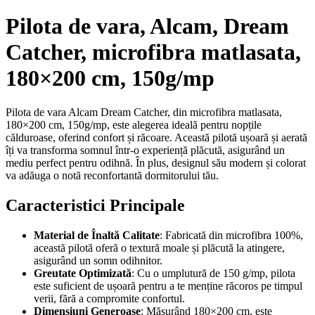
Pilota de vara, Alcam, Dream
Catcher, microfibra matlasata,
180×200 cm, 150g/mp
Pilota de vara Alcam Dream Catcher, din microfibra matlasata,
180×200 cm, 150g/mp, este alegerea ideală pentru nopțile
călduroase, oferind confort și răcoare. Această pilotă ușoară și aerată
îți va transforma somnul într-o experiență plăcută, asigurând un
mediu perfect pentru odihnă. În plus, designul său modern și colorat
va adăuga o notă reconfortantă dormitorului tău.
Caracteristici Principale
Material de Înaltă Calitate
: Fabricată din microfibra 100%,
această pilotă oferă o textură moale și plăcută la atingere,
asigurând un somn odihnitor.
Greutate Optimizată
: Cu o umplutură de 150 g/mp, pilota
este suficient de ușoară pentru a te menține răcoros pe timpul
verii, fără a compromite confortul.
Dimensiuni Generoase
: Măsurând 180×200 cm, este