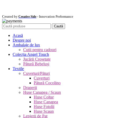
Created by
- Innovation Performance
Creative Side
Caută
Acasă
Despre noi
Ambalaje de lux
Cutii pentru cadouri
Colecția Angel Touch
Jucării Croșetate
Pătură Bebeluși
Textile
Cuverturi/Pături
Cuverturi
Pătură Cocolino
Draperii
Huse Canapea / Scaun
Huse Coltar
Huse Canapea
Huse Fotolii
Huse Scaun
Lenjerii de Pat