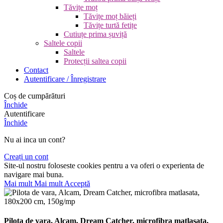
Tăvițe moț
Tăvițe moț băieți
Tăvițe turtă fetițe
Cutiuțe prima șuviță
Saltele copii
Saltele
Protecții saltea copii
Contact
Autentificare / Înregistrare
Coș de cumpărături
Închide
Autentificare
Închide
Nu ai inca un cont?
Creați un cont
Site-ul nostru foloseste cookies pentru a va oferi o experienta de
navigare mai buna.
Mai mult
Mai mult
Acceptă
Pilota de vara, Alcam, Dream Catcher, microfibra matlasata,