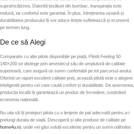
supraîncălzirea. Datorită țesăturii din bumbac, transpirația este
redusă, iar confortul este garantat. În plus, întreținerea ușoară și
durabilitatea produsului îți vor aduce liniște sufletească și economii
pe termen lung.
De ce să Alegi
Comparativ cu alte pilote disponibile pe piață, Pilotă Feeling 50
140×200 se distinge prin amestecul său de umplutură de calitate
superioară, care asigură un somn confortabil pe tot parcursul anului.
Oferind un raport excelent calitate-preț, această pilotă este o alegere
inteligentă pentru cei care caută confort și durabilitate. De asemenea,
producția locală îți garantează un produs de încredere, susținând
economia națională.
Nu uita să îți protejezi pilota cu o lenjerie de pat adecvată pentru a-i
prelungi durata de viață. Descoperă și alte produse de calitate pe
home4u.ro
, unde vei găsi soluții excelente pentru un somn odihnitor.