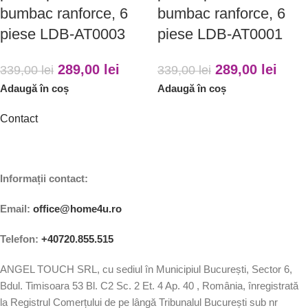
bumbac ranforce, 6
bumbac ranforce, 6
piese LDB-AT0003
piese LDB-AT0001
289,00
lei
289,00
lei
339,00
lei
339,00
lei
Adaugă în coș
Adaugă în coș
Contact
Informații contact:
Email:
office@home4u.ro
Telefon:
+40720.855.515
ANGEL TOUCH SRL, cu sediul în Municipiul București, Sector 6,
Bdul. Timisoara 53 Bl. C2 Sc. 2 Et. 4 Ap. 40 , România, înregistrată
la Registrul Comerțului de pe lângă Tribunalul București sub nr