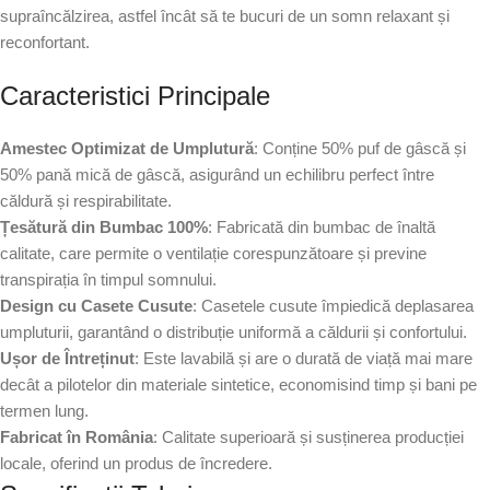
supraîncălzirea, astfel încât să te bucuri de un somn relaxant și
reconfortant.
Caracteristici Principale
Amestec Optimizat de Umplutură
: Conține 50% puf de gâscă și
50% pană mică de gâscă, asigurând un echilibru perfect între
căldură și respirabilitate.
Țesătură din Bumbac 100%
: Fabricată din bumbac de înaltă
calitate, care permite o ventilație corespunzătoare și previne
transpirația în timpul somnului.
Design cu Casete Cusute
: Casetele cusute împiedică deplasarea
umpluturii, garantând o distribuție uniformă a căldurii și confortului.
Ușor de Întreținut
: Este lavabilă și are o durată de viață mai mare
decât a pilotelor din materiale sintetice, economisind timp și bani pe
termen lung.
Fabricat în România
: Calitate superioară și susținerea producției
locale, oferind un produs de încredere.