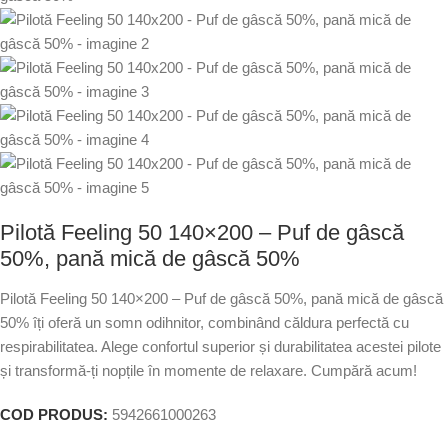
Pilotă Feeling 50 140×200 – Puf de gâscă
50%, pană mică de gâscă 50%
Pilotă Feeling 50 140×200 – Puf de gâscă 50%, pană mică de gâscă
50% îți oferă un somn odihnitor, combinând căldura perfectă cu
respirabilitatea. Alege confortul superior și durabilitatea acestei pilote
și transformă-ți nopțile în momente de relaxare. Cumpără acum!
COD PRODUS:
5942661000263