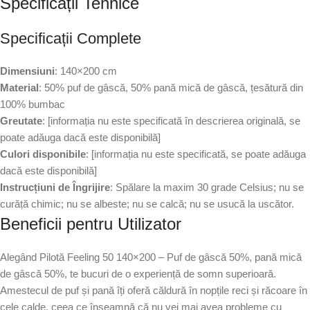
Specificații Tehnice
Specificații Complete
Dimensiuni
: 140×200 cm
Material
: 50% puf de gâscă, 50% pană mică de gâscă, țesătură din
100% bumbac
Greutate
: [informația nu este specificată în descrierea originală, se
poate adăuga dacă este disponibilă]
Culori disponibile
: [informația nu este specificată, se poate adăuga
dacă este disponibilă]
Instrucțiuni de Îngrijire
: Spălare la maxim 30 grade Celsius; nu se
curăță chimic; nu se albeste; nu se calcă; nu se usucă la uscător.
Beneficii pentru Utilizator
Alegând Pilotă Feeling 50 140×200 – Puf de gâscă 50%, pană mică
de gâscă 50%, te bucuri de o experiență de somn superioară.
Amestecul de puf și pană îți oferă căldură în nopțile reci și răcoare în
cele calde, ceea ce înseamnă că nu vei mai avea probleme cu