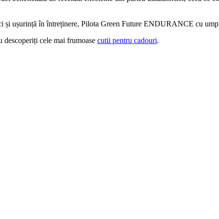
ră, ci și ușurință în întreținere, Pilota Green Future ENDURANCE cu umpl
 descoperiți cele mai frumoase
cutii pentru cadouri
.