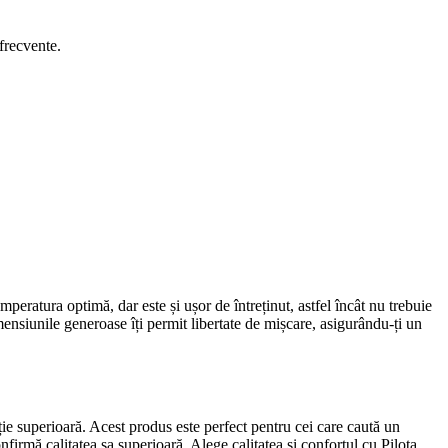
 frecvente.
atura optimă, dar este și ușor de întreținut, astfel încât nu trebuie
mensiunile generoase îți permit libertate de mișcare, asigurându-ți un
e superioară. Acest produs este perfect pentru cei care caută un
nfirmă calitatea sa superioară. Alege calitatea și confortul cu Pilota