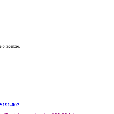
e o recenzie.
S6S191-007