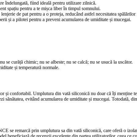
are îndelungată, fiind ideală pentru utilizare zilnică.
nt spațiu pentru a te mișca liber în timpul somnului.
u lenjerie de pat pentru a o proteja, reducând astfel necesitatea spălărilor
erii și a pilotei pentru a preveni acumularea de umiditate și mucegai.
u se curăță chimic; nu se albeste; nu se calcă; nu se usucă la uscător.
umiditate și temperatură normale.
onfortabil. Umplutura din vată siliconică nu doar că îți menține temper
otejezi sănătatea, evitând acumularea de umiditate și mucegai. Totodată, di
se remarcă prin umplutura sa din vată siliconică, care oferă o izolați
del beneficiază de recenzii excelente din partea utilizatorilor, ceea ce co