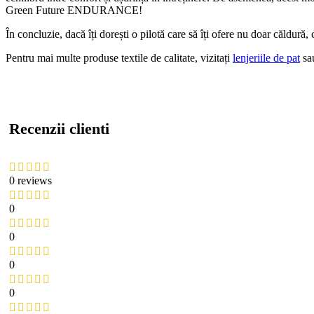
Green Future ENDURANCE!
În concluzie, dacă îți dorești o pilotă care să îți ofere nu doar căldu
Pentru mai multe produse textile de calitate, vizitați
lenjeriile de pat
sau
Recenzii clienti
0 reviews
0
0
0
0