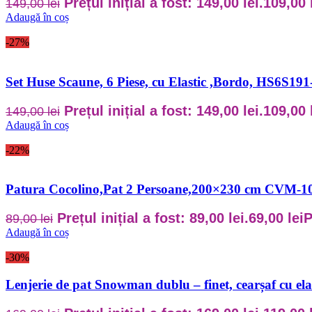
Prețul inițial a fost: 149,00 lei.
109,00
149,00
lei
Adaugă în coș
-27%
Set Huse Scaune, 6 Piese, cu Elastic ,Bordo, HS6S191
Prețul inițial a fost: 149,00 lei.
109,00
149,00
lei
Adaugă în coș
-22%
Patura Cocolino,Pat 2 Persoane,200×230 cm CVM-1
Prețul inițial a fost: 89,00 lei.
69,00
lei
P
89,00
lei
Adaugă în coș
-30%
Lenjerie de pat Snowman dublu – finet, cearșaf cu e