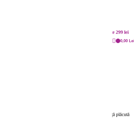
Contact
Livrare rapidă
+40 720.855.515
Cost: 20 lei și gratuit peste 299 lei
0,00
Le
0 cm
rința în întreținere. Transformă-ți nopțile într-o experiență plăcută