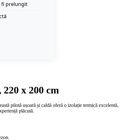
 fi prelungit
ctă
 220 x 200 cm
ă pilotă ușoară și caldă oferă o izolație termică excelentă,
xperiență plăcută.
ezon.