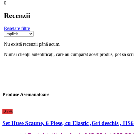
0
Recenzii
Resetare filtre
Nu există recenzii până acum.
Numai clienții autentificați, care au cumpărat acest produs, pot să scri
Produse Asemanatoare
-27%
Set Huse Scaune, 6 Piese, cu Elastic ,Gri deschis , H