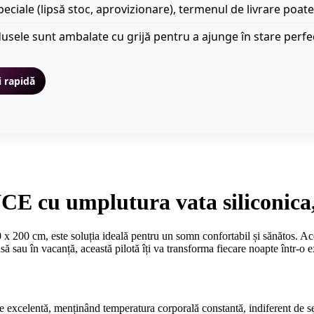
peciale (lipsă stoc, aprovizionare), termenul de livrare poate
usele sunt ambalate cu grijă pentru a ajunge în stare perfe
i rapidă
 cu umplutura vata siliconica,
 cm, este soluția ideală pentru un somn confortabil și sănătos. Aceast
ă sau în vacanță, această pilotă îți va transforma fiecare noapte într-o e
re excelentă, menținând temperatura corporală constantă, indiferent de s