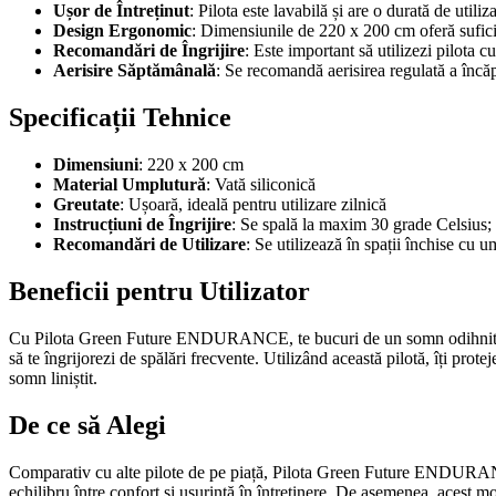
Ușor de Întreținut
: Pilota este lavabilă și are o durată de utiliz
Design Ergonomic
: Dimensiunile de 220 x 200 cm oferă suficie
Recomandări de Îngrijire
: Este important să utilizezi pilota c
Aerisire Săptămânală
: Se recomandă aerisirea regulată a încăp
Specificații Tehnice
Dimensiuni
: 220 x 200 cm
Material Umplutură
: Vată siliconică
Greutate
: Ușoară, ideală pentru utilizare zilnică
Instrucțiuni de Îngrijire
: Se spală la maxim 30 grade Celsius; n
Recomandări de Utilizare
: Se utilizează în spații închise cu 
Beneficii pentru Utilizator
Cu Pilota Green Future ENDURANCE, te bucuri de un somn odihnitor și c
să te îngrijorezi de spălări frecvente. Utilizând această pilotă, îți pr
somn liniștit.
De ce să Alegi
Comparativ cu alte pilote de pe piață, Pilota Green Future ENDURANCE 
echilibru între confort și ușurință în întreținere. De asemenea, acest mo