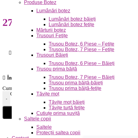
Produse Botez
Lumânări botez
Lumânări botez băieți
272,00
lei
Lumânări botez fetițe
Mărturii botez
Trusouri Fetițe
Trusou Botez, 6 Piese – Fetițe
Trusou Botez, 7 Piese – Fetițe
În stoc
Trusouri Băieți
Trusou Botez, 6 Piese – Băieți
Trusou prima băiță
Trusou Botez, 7 Piese – Băieți
În stoc
Trusou prima băiță-băieți
Trusou prima băiță-fetițe
Cumpără acest produs acum și primești
14
Puncte, pe care le poți folo
Tăvițe moț
Cantitate Pilota Green Future ENDURANCE cu umplutura vata si
-
Tăvițe moț băieți
Tăvițe turtă fetițe
Cutiuțe prima șuviță
Saltele copii
Saltele
Protecții saltea copii