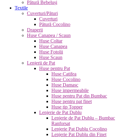
Pătură Bebeluși
Textile
Cuverturi/Pături
Cuverturi
Pătură Cocolino
Draperii
Huse Canapea / Scaun
Huse Coltar
Huse Canapea
Huse Fotolii
Huse Scaun
Lenjerii de Pat
Huse pentru Pat
Huse Catifea
Huse Cocolino
Huse Damasc
Huse impermeabile
Huse pentru Pat din Bumbac
Huse pentru pat finet
Huse tip Topper
Lenjerie de Pat Dublu
Lenjerie de Pat Dublu – Bumbac
Ranforsat
Lenjerie Pat Dublu Cocolino
Lenjerie Pat Dublu din Finet