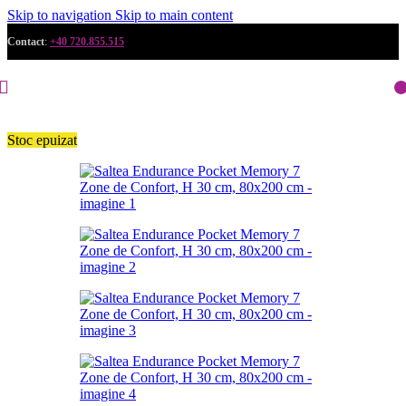
Skip to navigation
Skip to main content
Contact
:
+40 720.855.515
Stoc epuizat