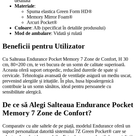
detaliată
Materiale
:
Spuma elastica Green Form HD®
Memory Mirror Foam®
Arcuri Pocket®
Culoare
: Alb (specificat în detaliile produsului)
Mod de ambalare
: Vidată și rulată
Beneficii pentru Utilizator
Cu Salteaua Endurance Pocket Memory 7 Zone de Confort, H 30
cm, 80×200 cm, te vei bucura de un somn de calitate superioară.
Aceasta oferă suport ortopedic, reducând durerile de spate și
cervicale. Tehnologia avansată de ventilație asigură un mediu uscat,
prevenind alergiile și iritațiile. În plus, husa hipoalergenică
contribuie la un somn sănătos, ideal pentru persoanele cu
sensibilitate alergică.
De ce să Alegi Salteaua Endurance Pocket
Memory 7 Zone de Confort?
Comparativ cu alte saltele de pe piață, modelul Endurance oferă un
suport personalizat datorită sistemului 7Z Green Pocket® care se