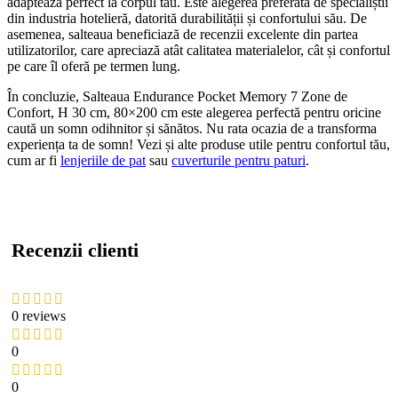
adaptează perfect la corpul tău. Este alegerea preferată de specialiștii
din industria hotelieră, datorită durabilității și confortului său. De
asemenea, salteaua beneficiază de recenzii excelente din partea
utilizatorilor, care apreciază atât calitatea materialelor, cât și confortul
pe care îl oferă pe termen lung.
În concluzie, Salteaua Endurance Pocket Memory 7 Zone de
Confort, H 30 cm, 80×200 cm este alegerea perfectă pentru oricine
caută un somn odihnitor și sănătos. Nu rata ocazia de a transforma
experiența ta de somn! Vezi și alte produse utile pentru confortul tău,
cum ar fi
lenjeriile de pat
sau
cuverturile pentru paturi
.
Recenzii clienti
0 reviews
0
0