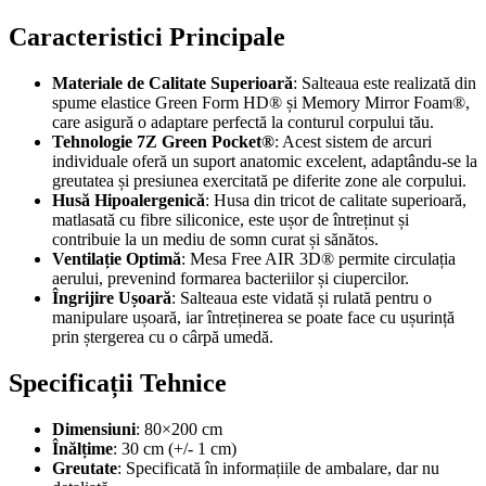
Caracteristici Principale
Materiale de Calitate Superioară
: Salteaua este realizată din
spume elastice Green Form HD® și Memory Mirror Foam®,
care asigură o adaptare perfectă la conturul corpului tău.
Tehnologie 7Z Green Pocket®
: Acest sistem de arcuri
individuale oferă un suport anatomic excelent, adaptându-se la
greutatea și presiunea exercitată pe diferite zone ale corpului.
Husă Hipoalergenică
: Husa din tricot de calitate superioară,
matlasată cu fibre siliconice, este ușor de întreținut și
contribuie la un mediu de somn curat și sănătos.
Ventilație Optimă
: Mesa Free AIR 3D® permite circulația
aerului, prevenind formarea bacteriilor și ciupercilor.
Îngrijire Ușoară
: Salteaua este vidată și rulată pentru o
manipulare ușoară, iar întreținerea se poate face cu ușurință
prin ștergerea cu o cârpă umedă.
Specificații Tehnice
Dimensiuni
: 80×200 cm
Înălțime
: 30 cm (+/- 1 cm)
Greutate
: Specificată în informațiile de ambalare, dar nu