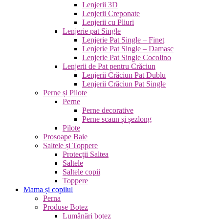
Lenjerii 3D
Lenjerii Creponate
Lenjerii cu Pliuri
Lenjerie pat Single
Lenjerie Pat Single – Finet
Lenjerie Pat Single – Damasc
Lenjerie Pat Single Cocolino
Lenjerii de Pat pentru Crăciun
Lenjerii Crăciun Pat Dublu
Lenjerii Crăciun Pat Single
Perne și Pilote
Perne
Perne decorative
Perne scaun și șezlong
Pilote
Prosoape Baie
Saltele și Toppere
Protecții Saltea
Saltele
Saltele copii
Toppere
Mama și copilul
Perna
Produse Botez
Lumânări botez