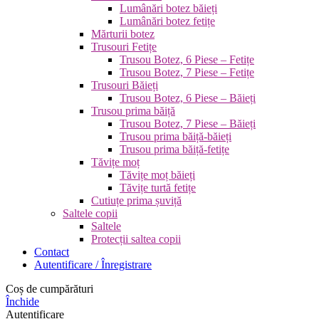
Lumânări botez băieți
Lumânări botez fetițe
Mărturii botez
Trusouri Fetițe
Trusou Botez, 6 Piese – Fetițe
Trusou Botez, 7 Piese – Fetițe
Trusouri Băieți
Trusou Botez, 6 Piese – Băieți
Trusou prima băiță
Trusou Botez, 7 Piese – Băieți
Trusou prima băiță-băieți
Trusou prima băiță-fetițe
Tăvițe moț
Tăvițe moț băieți
Tăvițe turtă fetițe
Cutiuțe prima șuviță
Saltele copii
Saltele
Protecții saltea copii
Contact
Autentificare / Înregistrare
Coș de cumpărături
Închide
Autentificare