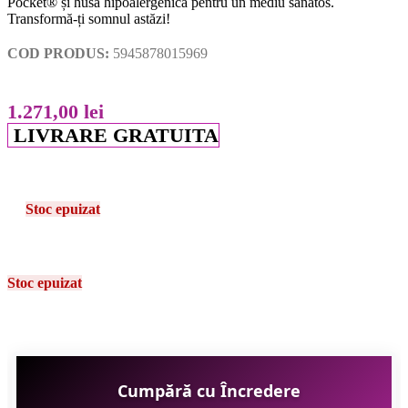
Pocket® și husa hipoalergenică pentru un mediu sănătos.
Transformă-ți somnul astăzi!
COD PRODUS:
5945878015969
1.271,00
lei
LIVRARE GRATUITA
Stoc epuizat
Stoc epuizat
Cumpără cu Încredere