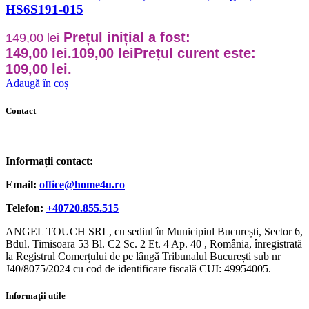
HS6S191-015
Prețul inițial a fost:
149,00
lei
149,00 lei.
109,00
lei
Prețul curent este:
109,00 lei.
Adaugă în coș
Contact
Informații contact:
Email:
office@home4u.ro
Telefon:
+40720.855.515
ANGEL TOUCH SRL, cu sediul în Municipiul București, Sector 6,
Bdul. Timisoara 53 Bl. C2 Sc. 2 Et. 4 Ap. 40 , România, înregistrată
la Registrul Comerțului de pe lângă Tribunalul București sub nr
J40/8075/2024 cu cod de identificare fiscală CUI: 49954005.
Informații utile