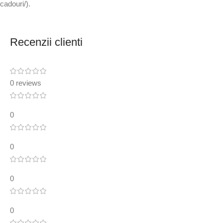
cadouri/).
Recenzii clienti
0 reviews
0
0
0
0