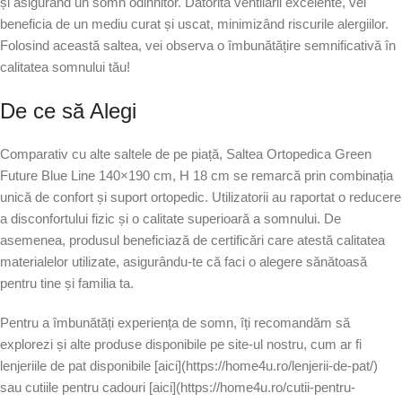
și asigurând un somn odihnitor. Datorită ventilării excelente, vei
beneficia de un mediu curat și uscat, minimizând riscurile alergiilor.
Folosind această saltea, vei observa o îmbunătățire semnificativă în
calitatea somnului tău!
De ce să Alegi
Comparativ cu alte saltele de pe piață, Saltea Ortopedica Green
Future Blue Line 140×190 cm, H 18 cm se remarcă prin combinația
unică de confort și suport ortopedic. Utilizatorii au raportat o reducere
a disconfortului fizic și o calitate superioară a somnului. De
asemenea, produsul beneficiază de certificări care atestă calitatea
materialelor utilizate, asigurându-te că faci o alegere sănătoasă
pentru tine și familia ta.
Pentru a îmbunătăți experiența de somn, îți recomandăm să
explorezi și alte produse disponibile pe site-ul nostru, cum ar fi
lenjeriile de pat disponibile [aici](https://home4u.ro/lenjerii-de-pat/)
sau cutiile pentru cadouri [aici](https://home4u.ro/cutii-pentru-