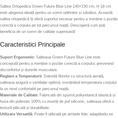
Saltea Ortopedica Green Future Blue Line 140×190 cm, H 18 cm
este alegerea ideală pentru un somn odihnitor și sănătos. Această
saltea ortopedică îți oferă suportul necesar pentru a menține o poziție
corectă a corpului pe tot parcursul nopții. Descoperă cum poți
beneficia de un somn de calitate superioară!
Caracteristici Principale
Suport Ergonomic
: Salteaua Green Future Blue Line este
concepută pentru a menține o poziție corectă a corpului, prevenind
disconfortul și durerile musculare.
Reglare a Temperaturii
: Datorită fibrelor cu structură aerată,
salteaua asigură o ventilație optimă, menținând temperatura corpului
la un nivel confortabil pe parcursul nopții.
Materiale de Calitate
: Fabricată din spumă poliuretanică elastică și
husa din poliester 100% cu inserții de puf siliconic, salteaua oferă o
textură plăcută și durabilitate.
Utilizare Versatilă
: Poate fi utilizată pe ambele fețe, adaptându-se