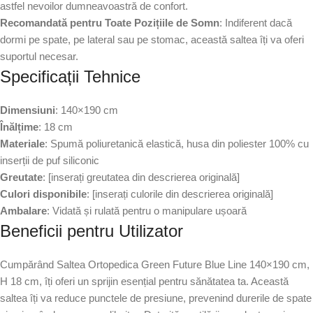
astfel nevoilor dumneavoastră de confort.
Recomandată pentru Toate Pozițiile de Somn
: Indiferent dacă
dormi pe spate, pe lateral sau pe stomac, această saltea îți va oferi
suportul necesar.
Specificații Tehnice
Dimensiuni
: 140×190 cm
Înălțime
: 18 cm
Materiale
: Spumă poliuretanică elastică, husa din poliester 100% cu
inserții de puf siliconic
Greutate
: [inserați greutatea din descrierea originală]
Culori disponibile
: [inserați culorile din descrierea originală]
Ambalare
: Vidată și rulată pentru o manipulare ușoară
Beneficii pentru Utilizator
Cumpărând Saltea Ortopedica Green Future Blue Line 140×190 cm,
H 18 cm, îți oferi un sprijin esențial pentru sănătatea ta. Această
saltea îți va reduce punctele de presiune, prevenind durerile de spate