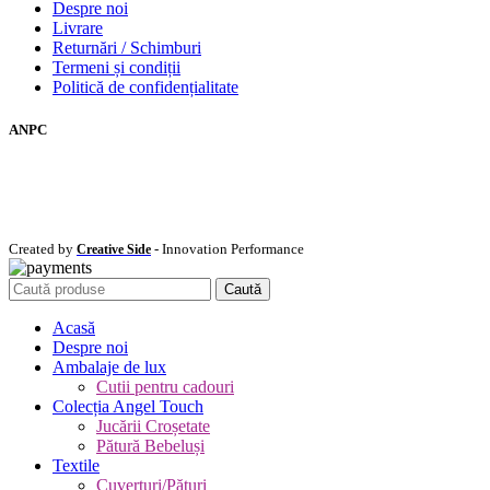
Despre noi
Livrare
Returnări / Schimburi
Termeni și condiții
Politică de confidențialitate
ANPC
Created by
- Innovation Performance
Creative Side
Caută
Acasă
Despre noi
Ambalaje de lux
Cutii pentru cadouri
Colecția Angel Touch
Jucării Croșetate
Pătură Bebeluși
Textile
Cuverturi/Pături