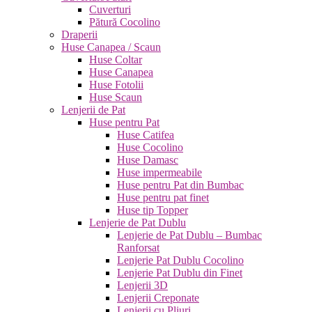
Cuverturi
Pătură Cocolino
Draperii
Huse Canapea / Scaun
Huse Coltar
Huse Canapea
Huse Fotolii
Huse Scaun
Lenjerii de Pat
Huse pentru Pat
Huse Catifea
Huse Cocolino
Huse Damasc
Huse impermeabile
Huse pentru Pat din Bumbac
Huse pentru pat finet
Huse tip Topper
Lenjerie de Pat Dublu
Lenjerie de Pat Dublu – Bumbac
Ranforsat
Lenjerie Pat Dublu Cocolino
Lenjerie Pat Dublu din Finet
Lenjerii 3D
Lenjerii Creponate
Lenjerii cu Pliuri