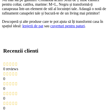
pentru coltar, catifea, marime: M+L, Negru și transformă-ți
canapeaua într-un element de stil al locuinței tale. Adaugă o notă de
rafinament canapelei tale și bucură-te de un living mai primitor!
Descoperă și alte produse care te pot ajuta să îți transformi casa în
spațiul ideal:
lenjerii de pat
sau
cuverturi pentru paturi
.
Recenzii clienti
0 reviews
0
0
0
0