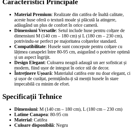
Caracteristici Principale
Material Premium
: Realizate din catifea de înaltă calitate,
aceste huse oferă o textură moale și plăcută la atingere,
adăugând un plus de confort în orice cameră.
Dimensiuni Versatile
: Setul include huse pentru colțare de
dimensiuni M (140 cm – 180 cm) și L (180 cm – 230 cm),
potrivindu-se perfect pe majoritatea colțarelor standard.
Compatibilitate
: Husele sunt concepute pentru colțare cu
lățimea canapelei între 80-95 cm, asigurând o potrivire optimă
și un aspect îngrijit.
Design Elegant
: Culoarea neagră adaugă un aer sofisticat și
modern, fiind ușor de integrat în orice stil de decor.
Întreținere Ușoară
: Materialul catifea este nu doar elegant, ci
și ușor de curățat, permițându-ți să menții husele în stare
impecabilă cu minim de efort.
Specificații Tehnice
Dimensiuni
: M (140 cm – 180 cm), L (180 cm – 230 cm)
Latime Canapea
: 80-95 cm
Material
: Catifea
Culoare disponibilă
: Negru