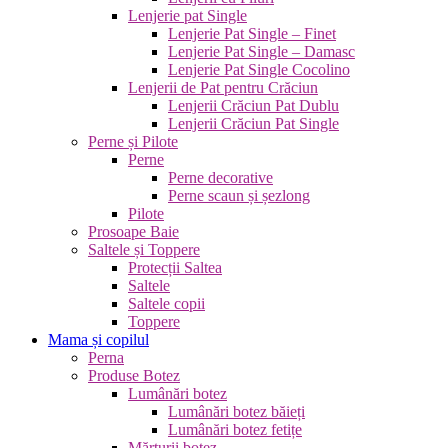
Lenjerie pat Single
Lenjerie Pat Single – Finet
Lenjerie Pat Single – Damasc
Lenjerie Pat Single Cocolino
Lenjerii de Pat pentru Crăciun
Lenjerii Crăciun Pat Dublu
Lenjerii Crăciun Pat Single
Perne și Pilote
Perne
Perne decorative
Perne scaun și șezlong
Pilote
Prosoape Baie
Saltele și Toppere
Protecții Saltea
Saltele
Saltele copii
Toppere
Mama și copilul
Perna
Produse Botez
Lumânări botez
Lumânări botez băieți
Lumânări botez fetițe
Mărturii botez