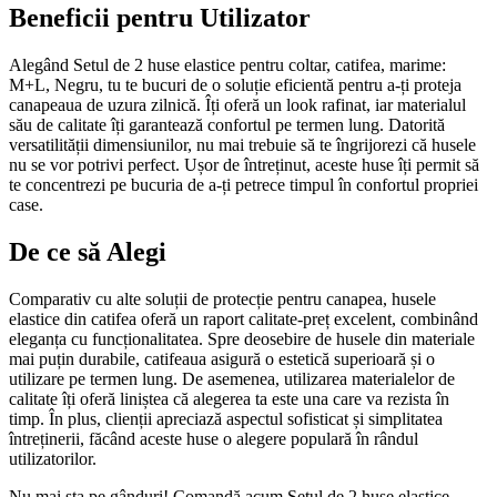
Beneficii pentru Utilizator
Alegând Setul de 2 huse elastice pentru coltar, catifea, marime:
M+L, Negru, tu te bucuri de o soluție eficientă pentru a-ți proteja
canapeaua de uzura zilnică. Îți oferă un look rafinat, iar materialul
său de calitate îți garantează confortul pe termen lung. Datorită
versatilității dimensiunilor, nu mai trebuie să te îngrijorezi că husele
nu se vor potrivi perfect. Ușor de întreținut, aceste huse îți permit să
te concentrezi pe bucuria de a-ți petrece timpul în confortul propriei
case.
De ce să Alegi
Comparativ cu alte soluții de protecție pentru canapea, husele
elastice din catifea oferă un raport calitate-preț excelent, combinând
eleganța cu funcționalitatea. Spre deosebire de husele din materiale
mai puțin durabile, catifeaua asigură o estetică superioară și o
utilizare pe termen lung. De asemenea, utilizarea materialelor de
calitate îți oferă liniștea că alegerea ta este una care va rezista în
timp. În plus, clienții apreciază aspectul sofisticat și simplitatea
întreținerii, făcând aceste huse o alegere populară în rândul
utilizatorilor.
Nu mai sta pe gânduri! Comandă acum Setul de 2 huse elastice