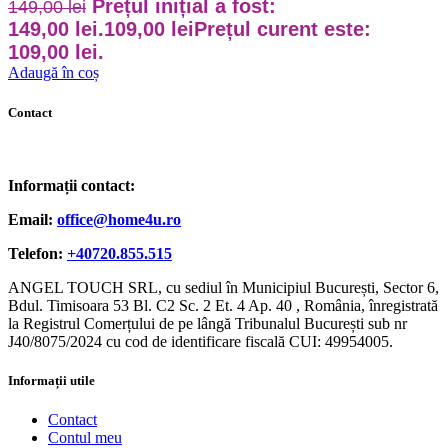
Prețul inițial a fost:
149,00
lei
149,00 lei.
109,00
lei
Prețul curent este:
109,00 lei.
Adaugă în coș
Contact
Informații contact:
Email:
office@home4u.ro
Telefon:
+40720.855.515
ANGEL TOUCH SRL, cu sediul în Municipiul București, Sector 6,
Bdul. Timisoara 53 Bl. C2 Sc. 2 Et. 4 Ap. 40 , România, înregistrată
la Registrul Comerțului de pe lângă Tribunalul București sub nr
J40/8075/2024 cu cod de identificare fiscală CUI: 49954005.
Informații utile
Contact
Contul meu