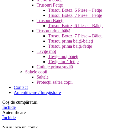
Trusouri Fetițe
Trusou Botez, 6 Piese – Fetițe
Trusou Botez, 7 Piese – Fetițe
Trusouri Băieți
Trusou Botez, 6 Piese – Băieți
Trusou prima băiță
Trusou Botez, 7 Piese – Băieți
Trusou prima băiță-băieți
Trusou prima băiță-fetițe
Tăvițe moț
Tăvițe moț băieți
Tăvițe turtă fetițe
Cutiuțe prima șuviță
Saltele copii
Saltele
Protecții saltea copii
Contact
Autentificare / Înregistrare
Coș de cumpărături
Închide
Autentificare
Închide
Nu ai inca un cont?