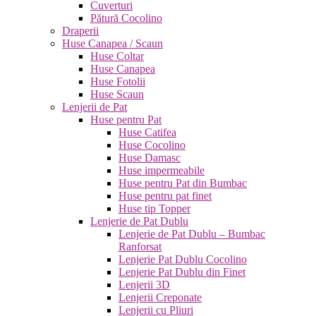
Cuverturi
Pătură Cocolino
Draperii
Huse Canapea / Scaun
Huse Coltar
Huse Canapea
Huse Fotolii
Huse Scaun
Lenjerii de Pat
Huse pentru Pat
Huse Catifea
Huse Cocolino
Huse Damasc
Huse impermeabile
Huse pentru Pat din Bumbac
Huse pentru pat finet
Huse tip Topper
Lenjerie de Pat Dublu
Lenjerie de Pat Dublu – Bumbac
Ranforsat
Lenjerie Pat Dublu Cocolino
Lenjerie Pat Dublu din Finet
Lenjerii 3D
Lenjerii Creponate
Lenjerii cu Pliuri