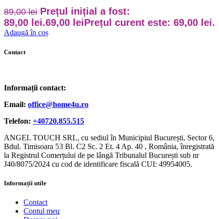
Prețul inițial a fost:
89,00
lei
89,00 lei.
69,00
lei
Prețul curent este: 69,00 lei.
Adaugă în coș
Contact
Informații contact:
Email:
office@home4u.ro
Telefon:
+40720.855.515
ANGEL TOUCH SRL, cu sediul în Municipiul București, Sector 6,
Bdul. Timisoara 53 Bl. C2 Sc. 2 Et. 4 Ap. 40 , România, înregistrată
la Registrul Comerțului de pe lângă Tribunalul București sub nr
J40/8075/2024 cu cod de identificare fiscală CUI: 49954005.
Informații utile
Contact
Contul meu