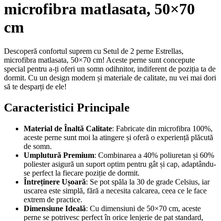
microfibra matlasata, 50×70
cm
Descoperă confortul suprem cu Setul de 2 perne Estrellas,
microfibra matlasata, 50×70 cm! Aceste perne sunt concepute
special pentru a-ți oferi un somn odihnitor, indiferent de poziția ta de
dormit. Cu un design modern și materiale de calitate, nu vei mai dori
să te desparți de ele!
Caracteristici Principale
Material de Înaltă Calitate
: Fabricate din microfibra 100%,
aceste perne sunt moi la atingere și oferă o experiență plăcută
de somn.
Umplutură Premium
: Combinarea a 40% poliuretan și 60%
poliester asigură un suport optim pentru gât și cap, adaptându-
se perfect la fiecare poziție de dormit.
Întreținere Ușoară
: Se pot spăla la 30 de grade Celsius, iar
uscarea este simplă, fără a necesita calcarea, ceea ce le face
extrem de practice.
Dimensiune Ideală
: Cu dimensiuni de 50×70 cm, aceste
perne se potrivesc perfect în orice lenjerie de pat standard,