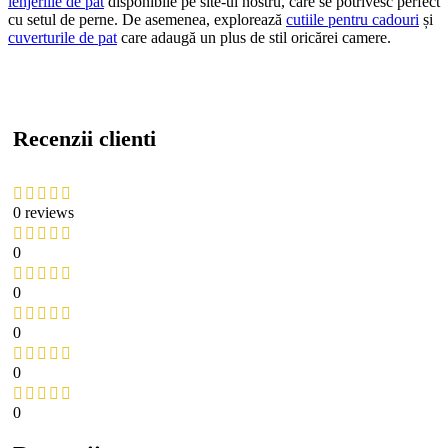
lenjeriile de pat
disponibile pe site-ul nostru, care se potrivesc perfect
cu setul de perne. De asemenea, explorează
cutiile pentru cadouri
și
cuverturile de pat
care adaugă un plus de stil oricărei camere.
Recenzii clienti
0 reviews
0
0
0
0
0