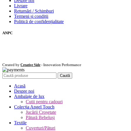
Despre noi
Livrare
Returnări / Schimburi
Termeni și condiții
Politică de confidențialitate
ANPC
Created by
- Innovation Performance
Creative Side
Caută
Acasă
Despre noi
Ambalaje de lux
Cutii pentru cadouri
Colecția Angel Touch
Jucării Croșetate
Pătură Bebeluși
Textile
Cuverturi/Pături