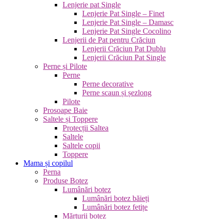
Lenjerie pat Single
Lenjerie Pat Single – Finet
Lenjerie Pat Single – Damasc
Lenjerie Pat Single Cocolino
Lenjerii de Pat pentru Crăciun
Lenjerii Crăciun Pat Dublu
Lenjerii Crăciun Pat Single
Perne și Pilote
Perne
Perne decorative
Perne scaun și șezlong
Pilote
Prosoape Baie
Saltele și Toppere
Protecții Saltea
Saltele
Saltele copii
Toppere
Mama și copilul
Perna
Produse Botez
Lumânări botez
Lumânări botez băieți
Lumânări botez fetițe
Mărturii botez