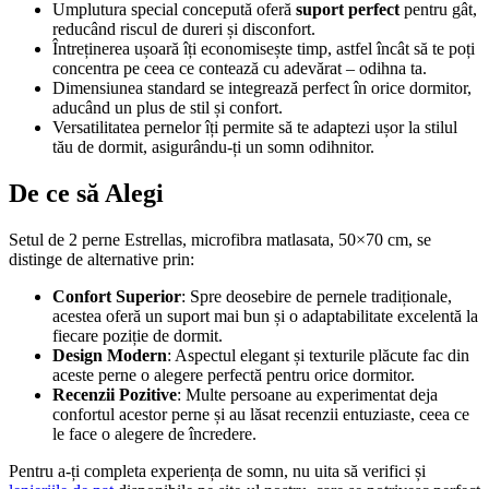
Umplutura special concepută oferă
suport perfect
pentru gât,
reducând riscul de dureri și disconfort.
Întreținerea ușoară îți economisește timp, astfel încât să te poți
concentra pe ceea ce contează cu adevărat – odihna ta.
Dimensiunea standard se integrează perfect în orice dormitor,
aducând un plus de stil și confort.
Versatilitatea pernelor îți permite să te adaptezi ușor la stilul
tău de dormit, asigurându-ți un somn odihnitor.
De ce să Alegi
Setul de 2 perne Estrellas, microfibra matlasata, 50×70 cm, se
distinge de alternative prin:
Confort Superior
: Spre deosebire de pernele tradiționale,
acestea oferă un suport mai bun și o adaptabilitate excelentă la
fiecare poziție de dormit.
Design Modern
: Aspectul elegant și texturile plăcute fac din
aceste perne o alegere perfectă pentru orice dormitor.
Recenzii Pozitive
: Multe persoane au experimentat deja
confortul acestor perne și au lăsat recenzii entuziaste, ceea ce
le face o alegere de încredere.
Pentru a-ți completa experiența de somn, nu uita să verifici și