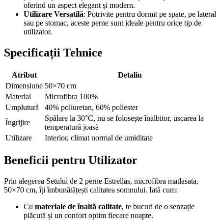
oferind un aspect elegant și modern.
Utilizare Versatilă
: Potrivite pentru dormit pe spate, pe lateral
sau pe stomac, aceste perne sunt ideale pentru orice tip de
utilizator.
Specificații Tehnice
Atribut
Detaliu
Dimensiune
50×70 cm
Material
Microfibra 100%
Umplutură
40% poliuretan, 60% poliester
Spălare la 30°C, nu se folosește înalbitor, uscarea la
Îngrijire
temperatură joasă
Utilizare
Interior, climat normal de umiditate
Beneficii pentru Utilizator
Prin alegerea Setului de 2 perne Estrellas, microfibra matlasata,
50×70 cm, îți îmbunătățești calitatea somnului. Iată cum:
Cu
materiale de înaltă calitate
, te bucuri de o senzație
plăcută și un confort optim fiecare noapte.