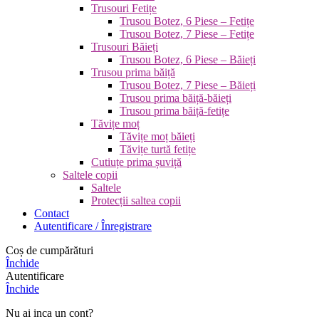
Trusouri Fetițe
Trusou Botez, 6 Piese – Fetițe
Trusou Botez, 7 Piese – Fetițe
Trusouri Băieți
Trusou Botez, 6 Piese – Băieți
Trusou prima băiță
Trusou Botez, 7 Piese – Băieți
Trusou prima băiță-băieți
Trusou prima băiță-fetițe
Tăvițe moț
Tăvițe moț băieți
Tăvițe turtă fetițe
Cutiuțe prima șuviță
Saltele copii
Saltele
Protecții saltea copii
Contact
Autentificare / Înregistrare
Coș de cumpărături
Închide
Autentificare
Închide
Nu ai inca un cont?