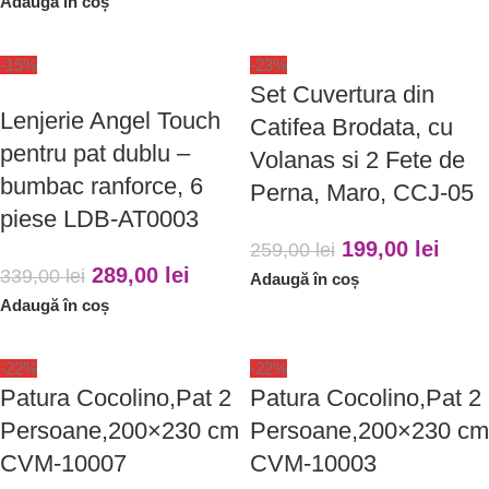
Adaugă în coș
-15%
-23%
Set Cuvertura din
Lenjerie Angel Touch
Catifea Brodata, cu
pentru pat dublu –
Volanas si 2 Fete de
bumbac ranforce, 6
Perna, Maro, CCJ-05
piese LDB-AT0003
199,00
lei
259,00
lei
289,00
lei
339,00
lei
Adaugă în coș
Adaugă în coș
-22%
-22%
Patura Cocolino,Pat 2
Patura Cocolino,Pat 2
Persoane,200×230 cm
Persoane,200×230 cm
CVM-10007
CVM-10003