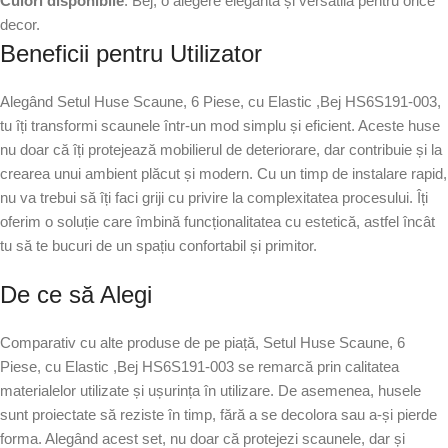
Culori disponibile
: Bej, o alegere elegantă și versatilă pentru orice
decor.
Beneficii pentru Utilizator
Alegând Setul Huse Scaune, 6 Piese, cu Elastic ,Bej HS6S191-003,
tu îți transformi scaunele într-un mod simplu și eficient. Aceste huse
nu doar că îți protejează mobilierul de deteriorare, dar contribuie și la
crearea unui ambient plăcut și modern. Cu un timp de instalare rapid,
nu va trebui să îți faci griji cu privire la complexitatea procesului. Îți
oferim o soluție care îmbină funcționalitatea cu estetică, astfel încât
tu să te bucuri de un spațiu confortabil și primitor.
De ce să Alegi
Comparativ cu alte produse de pe piață, Setul Huse Scaune, 6
Piese, cu Elastic ,Bej HS6S191-003 se remarcă prin calitatea
materialelor utilizate și ușurința în utilizare. De asemenea, husele
sunt proiectate să reziste în timp, fără a se decolora sau a-și pierde
forma. Alegând acest set, nu doar că protejezi scaunele, dar și