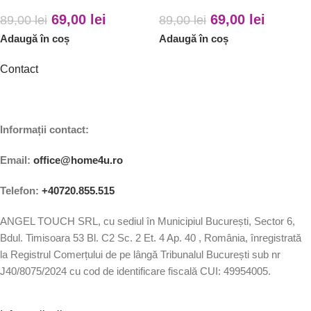
69,00
lei
69,00
lei
89,00
lei
89,00
lei
Adaugă în coș
Adaugă în coș
Contact
Informații contact:
Email:
office@home4u.ro
Telefon:
+40720.855.515
ANGEL TOUCH SRL, cu sediul în Municipiul București, Sector 6,
Bdul. Timisoara 53 Bl. C2 Sc. 2 Et. 4 Ap. 40 , România, înregistrată
la Registrul Comerțului de pe lângă Tribunalul București sub nr
J40/8075/2024 cu cod de identificare fiscală CUI: 49954005.