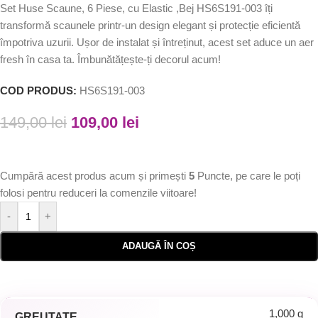
Set Huse Scaune, 6 Piese, cu Elastic ,Bej HS6S191-003 îți
transformă scaunele printr-un design elegant și protecție eficientă
împotriva uzurii. Ușor de instalat și întreținut, acest set aduce un aer
fresh în casa ta. Îmbunătățește-ți decorul acum!
COD PRODUS:
HS6S191-003
149,00
lei
109,00
lei
Cumpără acest produs acum și primești
5
Puncte, pe care le poți
folosi pentru reduceri la comenzile viitoare!
-
+
ADAUGĂ ÎN COȘ
1,000 g
GREUTATE