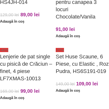
HS4JH-014
pentru canapea 3
locuri
89,00
lei
129,00
lei
Chocolate/Vanila
Adaugă în coș
91,00
lei
Adaugă în coș
-41%
-27%
Lenjerie de pat single
Set Huse Scaune, 6
cu pisică de Crăciun –
Piese, cu Elastic , Roz
finet, 4 piese
Pudra, HS6S191-019
LF7XMAS-10013
109,00
lei
149,00
lei
99,00
lei
Adaugă în coș
169,00
lei
Adaugă în coș