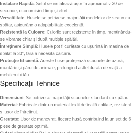
Instalare Rapidă
: Setul se instalează ușor în aproximativ 30 de
secunde, economisind timp și efort.
Versatilitate
: Husele se potrivesc majorității modelelor de scaun cu
spătar, asigurând o adaptabilitate excelentă.
Rezistență la Culoare
: Culorile sunt rezistente în timp, menținându-
se vibrante chiar și după multiple spălări.
Întreținere Simplă
: Husele pot fi curățate cu ușurință în mașina de
spălat la 30°, fără a necesita călcare.
Protecție Eficientă
: Aceste huse protejează scaunele de uzură,
murdărie și părul de animale, prelungind astfel durata de viață a
mobilierului tău.
Specificații Tehnice
Dimensiuni
: Se potrivesc majorității scaunelor standard cu spătar.
Material
: Fabricate dintr-un material textil de înaltă calitate, rezistent
și ușor de întreținut.
Greutate
: Ușor de manevrat, fiecare husă contribuind la un set de 6
piese de greutate optimă.