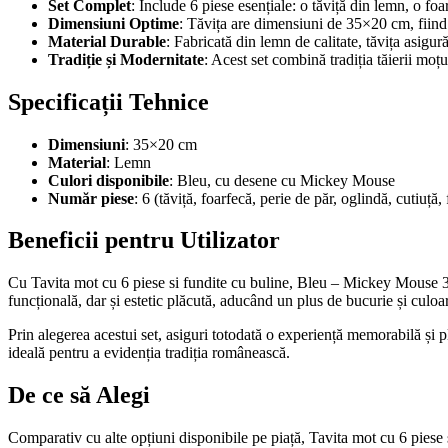
Set Complet
: Include 6 piese esențiale: o tăviță din lemn, o foa
Dimensiuni Optime
: Tăvița are dimensiuni de 35×20 cm, fiind 
Material Durable
: Fabricată din lemn de calitate, tăvița asigură
Tradiție și Modernitate
: Acest set combină tradiția tăierii mo
Specificații Tehnice
Dimensiuni
: 35×20 cm
Material
: Lemn
Culori disponibile
: Bleu, cu desene cu Mickey Mouse
Număr piese
: 6 (tăviță, foarfecă, perie de păr, oglindă, cutiuță,
Beneficii pentru Utilizator
Cu Tavita mot cu 6 piese si fundite cu buline, Bleu – Mickey Mouse 3
funcțională, dar și estetic plăcută, aducând un plus de bucurie și culoar
Prin alegerea acestui set, asiguri totodată o experiență memorabilă și pli
ideală pentru a evidenția tradiția românească.
De ce să Alegi
Comparativ cu alte opțiuni disponibile pe piață, Tavita mot cu 6 piese