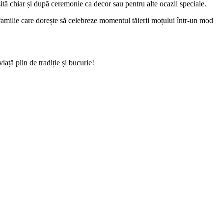
sită chiar și după ceremonie ca decor sau pentru alte ocazii speciale.
ce familie care dorește să celebreze momentul tăierii moțului într-un mod
ță plin de tradiție și bucurie!