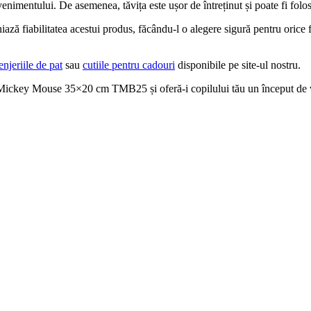
evenimentului. De asemenea, tăvița este ușor de întreținut și poate fi folo
bliniază fiabilitatea acestui produs, făcându-l o alegere sigură pentru ori
enjeriile de pat
sau
cutiile pentru cadouri
disponibile pe site-ul nostru.
 Mickey Mouse 35×20 cm TMB25 și oferă-i copilului tău un început de via