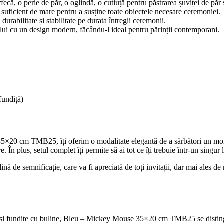
rfecă, o perie de păr, o oglindă, o cutiuță pentru păstrarea șuviței de păr 
suficient de mare pentru a susține toate obiectele necesare ceremoniei.
 durabilitate și stabilitate pe durata întregii ceremonii.
țului cu un design modern, făcându-l ideal pentru părinții contemporani.
 fundiță)
5×20 cm TMB25, îți oferim o modalitate elegantă de a sărbători un momen
e. În plus, setul complet îți permite să ai tot ce îți trebuie într-un sing
nă de semnificație, care va fi apreciată de toți invitații, dar mai ales de 
 si fundite cu buline, Bleu – Mickey Mouse 35×20 cm TMB25 se distinge p