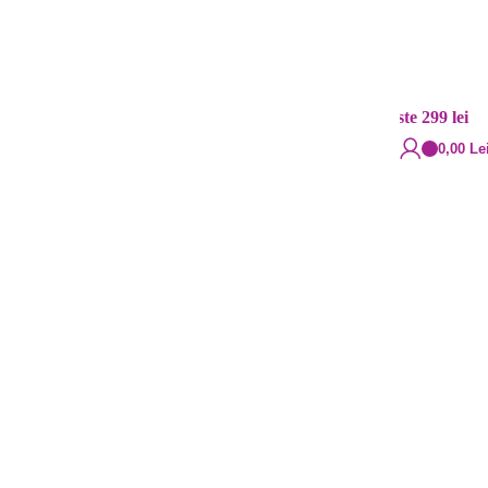
Contact
Livrare rapidă
+40 720.855.515
Cost: 20 lei și gratuit peste 299 lei
0,00
Le
cm TMB25