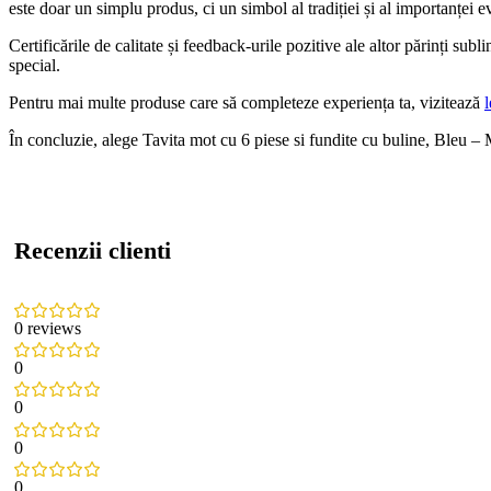
este doar un simplu produs, ci un simbol al tradiției și al importanței 
Certificările de calitate și feedback-urile pozitive ale altor părinți su
special.
Pentru mai multe produse care să completeze experiența ta, vizitează
l
În concluzie, alege Tavita mot cu 6 piese si fundite cu buline, Bleu –
Recenzii clienti
0 reviews
0
0
0
0