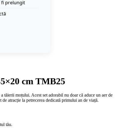
 fi prelungit
ctă
e 35×20 cm TMB25
tăierii moțului. Acest set adorabil nu doar că aduce un aer de
 de atracție la petrecerea dedicată primului an de viață.
ul tău.