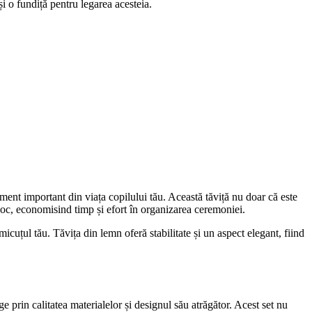
și o fundiță pentru legarea acesteia.
t important din viața copilului tău. Această tăviță nu doar că este
ur loc, economisind timp și efort în organizarea ceremoniei.
micuțul tău. Tăvița din lemn oferă stabilitate și un aspect elegant, fiind
rin calitatea materialelor și designul său atrăgător. Acest set nu