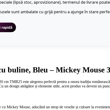
peciale (lipsă stoc, aprovizionare), termenul de livrare poate
usele sunt ambalate cu grijă pentru a ajunge în stare perfe
i rapidă
te cu buline, Bleu – Mickey Mous
0 cm TMB25 este alegerea perfectă pentru a onora tradiția românească a 
Cu un design atrăgător și elemente utile, acest produs va deveni un punct
ne cu Mickey Mouse, aducând un strop de veselie și culoare la eveniment