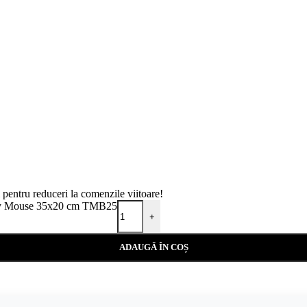
i pentru reduceri la comenzile viitoare!
ickey Mouse 35x20 cm TMB25
+
ADAUGĂ ÎN COȘ