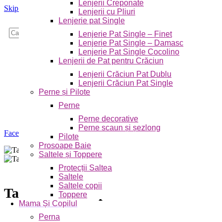
Lenjerii Creponate
Skip to navigation
Skip to main content
Lenjerii cu Pliuri
Lenjerie pat Single
Caută
Lenjerie Pat Single – Finet
Lenjerie Pat Single – Damasc
Lenjerie Pat Single Cocolino
Lenjerii de Pat pentru Crăciun
Lenjerii Crăciun Pat Dublu
Lenjerii Crăciun Pat Single
Perne și Pilote
Perne
Perne decorative
Perne scaun și șezlong
Faceți click pentru a mări
Pilote
Prosoape Baie
Saltele și Toppere
Protecții Saltea
Saltele
Saltele copii
Tavita mot cu 6 piese si fundite cu
Toppere
Mama Și Copilul
Perna