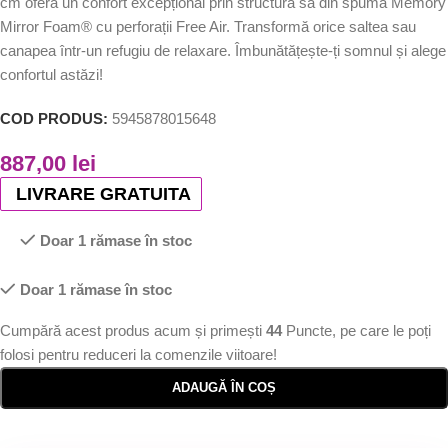
cm oferă un confort excepțional prin structura sa din spuma Memory
Mirror Foam® cu perforații Free Air. Transformă orice saltea sau
canapea într-un refugiu de relaxare. Îmbunătățește-ți somnul și alege
confortul astăzi!
COD PRODUS:
5945878015648
887,00
lei
LIVRARE GRATUITA
Doar 1 rămase în stoc
Doar 1 rămase în stoc
Cumpără acest produs acum și primești
44
Puncte, pe care le poți
folosi pentru reduceri la comenzile viitoare!
ADAUGĂ ÎN COȘ