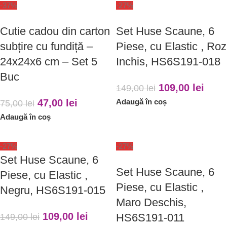
-37%
-27%
Cutie cadou din carton
Set Huse Scaune, 6
subțire cu fundiță –
Piese, cu Elastic , Roz
24x24x6 cm – Set 5
Inchis, HS6S191-018
Buc
109,00
lei
149,00
lei
47,00
lei
Adaugă în coș
75,00
lei
Adaugă în coș
-27%
-27%
Set Huse Scaune, 6
Set Huse Scaune, 6
Piese, cu Elastic ,
Piese, cu Elastic ,
Negru, HS6S191-015
Maro Deschis,
109,00
lei
HS6S191-011
149,00
lei