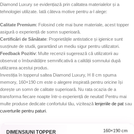
Diamond Luxury se evidențiază prin calitatea materialelor și a
tehnologiei utilizate. Iată câteva motive pentru a-l alege:
Calitate Premium
: Folosind cele mai bune materiale, acest topper
asigură o experiență de somn superioară.
Certificări de Sănătate
: Proprietățile antistatice și igienice sunt
susținute de studii, garantând un mediu sigur pentru utilizatori.
Feedback Pozitiv
: Multe recenzii sugerează că utilizatorii au
observat o îmbunătățire semnificativă a calității somnului după
utilizarea acestui produs.
Investiția în topperul saltea Diamond Luxury, H 8 cm spuma
memory, 160×190 cm este o alegere inspirată pentru oricine își
dorește un somn de calitate superioară. Nu rata ocazia de a
transforma fiecare noapte într-o experiență de neuitat! Pentru mai
multe produse dedicate confortului tău, vizitează
lenjeriile de pat
sau
cuverturile pentru paturi
.
160×190 cm
DIMENSIUNI TOPPER