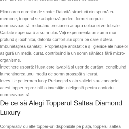
Eliminarea durerilor de spate: Datorită structurii din spumă cu
memorie, topperul se adaptează perfect formei corpului
dumneavoastră, reducând presiunea asupra coloanei vertebrale.
Calitate superioară a somnului: Veți experimenta un somn mai
profund și odihnitor, datorită confortului optim pe care îl oferă.
Îmbunătățirea sănătății: Proprietățile antistatice și igienice ale huselor
asigură un mediu curat, contribuind la un somn sănătos fără micro-
organisme.
Întreținere ușoară: Husa este lavabilă și ușor de curățat, contribuind
la menținerea unui mediu de somn proaspăt și curat.
Investiție pe termen lung: Prelungind viața saltelei sau canapelei,
acest topper reprezintă o investiție inteligentă pentru confortul
dumneavoastră.
De ce să Alegi Topperul Saltea Diamond
Luxury
Comparativ cu alte topper-uri disponibile pe piață, topperul saltea