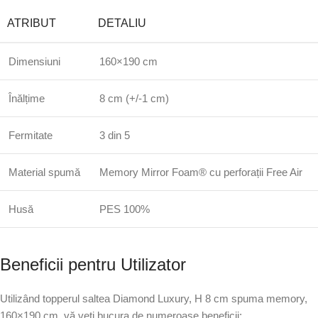
ATRIBUT
DETALIU
Dimensiuni
160×190 cm
Înălțime
8 cm (+/-1 cm)
Fermitate
3 din 5
Material spumă
Memory Mirror Foam® cu perforații Free Air
Husă
PES 100%
Beneficii pentru Utilizator
Utilizând topperul saltea Diamond Luxury, H 8 cm spuma memory,
160×190 cm, vă veți bucura de numeroase beneficii: