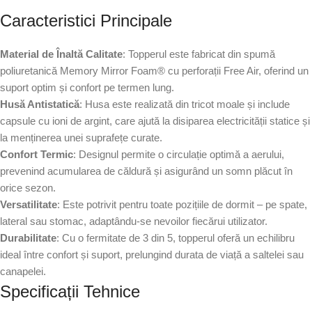
Caracteristici Principale
Material de Înaltă Calitate
: Topperul este fabricat din spumă
poliuretanică Memory Mirror Foam® cu perforații Free Air, oferind un
suport optim și confort pe termen lung.
Husă Antistatică
: Husa este realizată din tricot moale și include
capsule cu ioni de argint, care ajută la disiparea electricității statice și
la menținerea unei suprafețe curate.
Confort Termic
: Designul permite o circulație optimă a aerului,
prevenind acumularea de căldură și asigurând un somn plăcut în
orice sezon.
Versatilitate
: Este potrivit pentru toate pozițiile de dormit – pe spate,
lateral sau stomac, adaptându-se nevoilor fiecărui utilizator.
Durabilitate
: Cu o fermitate de 3 din 5, topperul oferă un echilibru
ideal între confort și suport, prelungind durata de viață a saltelei sau
canapelei.
Specificații Tehnice