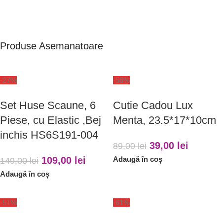
Produse Asemanatoare
-27%
-56%
Set Huse Scaune, 6
Cutie Cadou Lux
Piese, cu Elastic ,Bej
Menta, 23.5*17*10cm
inchis HS6S191-004
39,00
lei
89,00
lei
109,00
lei
Adaugă în coș
149,00
lei
Adaugă în coș
-51%
-61%