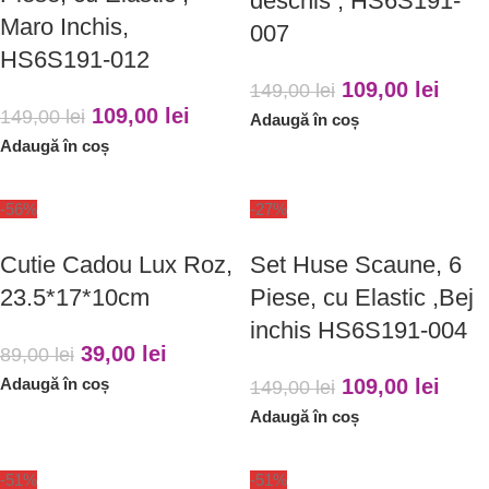
deschis , HS6S191-
Maro Inchis,
007
HS6S191-012
109,00
lei
149,00
lei
109,00
lei
149,00
lei
Adaugă în coș
Adaugă în coș
-56%
-27%
Cutie Cadou Lux Roz,
Set Huse Scaune, 6
23.5*17*10cm
Piese, cu Elastic ,Bej
inchis HS6S191-004
39,00
lei
89,00
lei
Adaugă în coș
109,00
lei
149,00
lei
Adaugă în coș
-51%
-51%