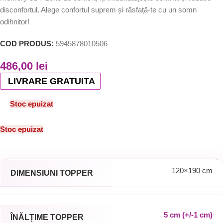
disconfortul. Alege confortul suprem și răsfață-te cu un somn
odihnitor!
COD PRODUS:
5945878010506
486,00
lei
LIVRARE GRATUITA
Stoc epuizat
Stoc epuizat
120×190 cm
DIMENSIUNI TOPPER
5 cm (+/-1 cm)
ÎNĂLȚIME TOPPER