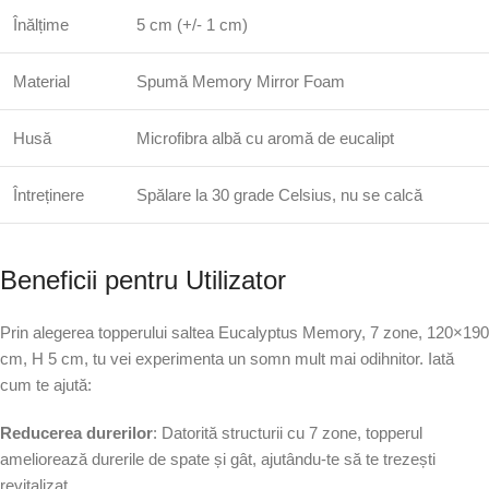
Înălțime
5 cm (+/- 1 cm)
Material
Spumă Memory Mirror Foam
Husă
Microfibra albă cu aromă de eucalipt
Întreținere
Spălare la 30 grade Celsius, nu se calcă
Beneficii pentru Utilizator
Prin alegerea topperului saltea Eucalyptus Memory, 7 zone, 120×190
cm, H 5 cm, tu vei experimenta un somn mult mai odihnitor. Iată
cum te ajută:
Reducerea durerilor
: Datorită structurii cu 7 zone, topperul
ameliorează durerile de spate și gât, ajutându-te să te trezești
revitalizat.