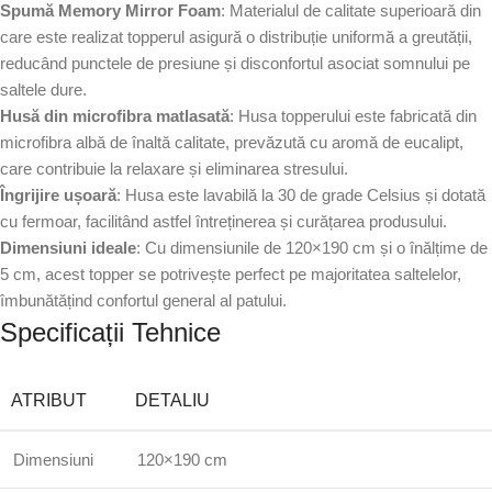
Spumă Memory Mirror Foam
: Materialul de calitate superioară din
care este realizat topperul asigură o distribuție uniformă a greutății,
reducând punctele de presiune și disconfortul asociat somnului pe
saltele dure.
Husă din microfibra matlasată
: Husa topperului este fabricată din
microfibra albă de înaltă calitate, prevăzută cu aromă de eucalipt,
care contribuie la relaxare și eliminarea stresului.
Îngrijire ușoară
: Husa este lavabilă la 30 de grade Celsius și dotată
cu fermoar, facilitând astfel întreținerea și curățarea produsului.
Dimensiuni ideale
: Cu dimensiunile de 120×190 cm și o înălțime de
5 cm, acest topper se potrivește perfect pe majoritatea saltelelor,
îmbunătățind confortul general al patului.
Specificații Tehnice
ATRIBUT
DETALIU
Dimensiuni
120×190 cm