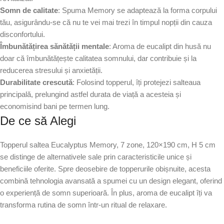
Somn de calitate
: Spuma Memory se adaptează la forma corpului
tău, asigurându-se că nu te vei mai trezi în timpul nopții din cauza
disconfortului.
Îmbunătățirea sănătății mentale
: Aroma de eucalipt din husă nu
doar că îmbunătățește calitatea somnului, dar contribuie și la
reducerea stresului și anxietății.
Durabilitate crescută
: Folosind topperul, îți protejezi salteaua
principală, prelungind astfel durata de viață a acesteia și
economisind bani pe termen lung.
De ce să Alegi
Topperul saltea Eucalyptus Memory, 7 zone, 120×190 cm, H 5 cm
se distinge de alternativele sale prin caracteristicile unice și
beneficiile oferite. Spre deosebire de topperurile obișnuite, acesta
combină tehnologia avansată a spumei cu un design elegant, oferind
o experiență de somn superioară. În plus, aroma de eucalipt îți va
transforma rutina de somn într-un ritual de relaxare.