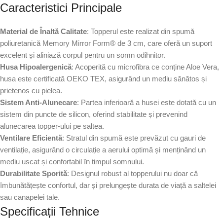
Caracteristici Principale
Material de Înaltă Calitate
: Topperul este realizat din spumă
poliuretanică Memory Mirror Form® de 3 cm, care oferă un suport
excelent și aliniază corpul pentru un somn odihnitor.
Husa Hipoalergenică
: Acoperită cu microfibra ce conține Aloe Vera,
husa este certificată OEKO TEX, asigurând un mediu sănătos și
prietenos cu pielea.
Sistem Anti-Alunecare
: Partea inferioară a husei este dotată cu un
sistem din puncte de silicon, oferind stabilitate și prevenind
alunecarea topper-ului pe saltea.
Ventilare Eficientă
: Stratul din spumă este prevăzut cu gauri de
ventilație, asigurând o circulație a aerului optimă și menținând un
mediu uscat și confortabil în timpul somnului.
Durabilitate Sporită
: Designul robust al topperului nu doar că
îmbunătățește confortul, dar și prelungește durata de viață a saltelei
sau canapelei tale.
Specificații Tehnice