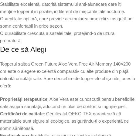
Stabilitate excelentă, datorită sistemului anti-alunecare care îți
menține topperul în poziție, indiferent de mișcările tale nocturne.
O ventilație optimă, care previne acumularea umezelii și asigură un
somn confortabil în orice sezon.
O durabilitate crescută a saltelei tale, protejând-o de uzura
prematură.
De ce să Alegi
Topperul saltea Green Future Aloe Vera Free Air Memory 140×200
cm este o alegere excelentă comparativ cu alte produse din piață
datorită unicității sale. Spre deosebire de topper-ele obișnuite, acesta
oferă:
Proprietăți terapeutice
: Aloe Vera este cunoscută pentru beneficiile
sale asupra sănătății, aducând un plus de confort și îngrijire pielii.
Certificări de calitate
: Certificatul OEKO TEX garantează că
materialele sunt sigure și ecologice, asigurându-ți o experiență de
somn sănătoasă.
Feedback pozitiv
: Multe recenzii ale clienților subliniază