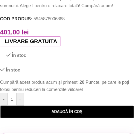
somnului. Alege-l pentru o relaxare totală! Cumpără acum!
COD PRODUS:
5945878006868
401,00
lei
LIVRARE GRATUITA
În stoc
În stoc
Cumpără acest produs acum și primești
20
Puncte, pe care le poți
folosi pentru reduceri la comenzile viitoare!
-
+
ADAUGĂ ÎN COȘ