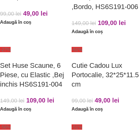
,Bordo, HS6S191-006
49,00
lei
99,00
lei
Adaugă în coș
109,00
lei
149,00
lei
Adaugă în coș
-27%
-51%
Set Huse Scaune, 6
Cutie Cadou Lux
Piese, cu Elastic ,Bej
Portocalie, 32*25*11.5
inchis HS6S191-004
cm
109,00
lei
49,00
lei
149,00
lei
99,00
lei
Adaugă în coș
Adaugă în coș
-56%
-51%