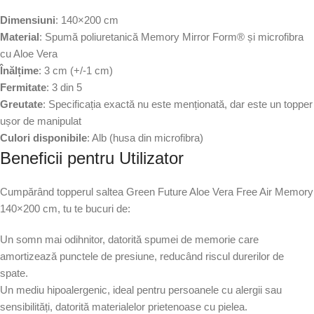
Dimensiuni
: 140×200 cm
Material
: Spumă poliuretanică Memory Mirror Form® și microfibra
cu Aloe Vera
Înălțime
: 3 cm (+/-1 cm)
Fermitate
: 3 din 5
Greutate
: Specificația exactă nu este menționată, dar este un topper
ușor de manipulat
Culori disponibile
: Alb (husa din microfibra)
Beneficii pentru Utilizator
Cumpărând topperul saltea Green Future Aloe Vera Free Air Memory
140×200 cm, tu te bucuri de:
Un somn mai odihnitor, datorită spumei de memorie care
amortizează punctele de presiune, reducând riscul durerilor de
spate.
Un mediu hipoalergenic, ideal pentru persoanele cu alergii sau
sensibilități, datorită materialelor prietenoase cu pielea.