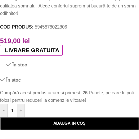
calitatea somnului. Alege confortul suprem și bucură-te de un somn
odihnitor!
COD PRODUS:
5945878022806
519,00
lei
LIVRARE GRATUITA
În stoc
În stoc
Cumpără acest produs acum și primești
26
Puncte, pe care le poți
folosi pentru reduceri la comenzile viitoare!
-
+
ADAUGĂ ÎN COȘ