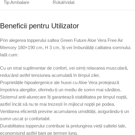
Tip Ambalare
Roluit/vidat
Beneficii pentru Utilizator
Prin alegerea topperului saltea Green Future Aloe Vera Free Air
Memory 180×190 cm, H 3 cm, îți vei îmbunătăți calitatea somnului.
Iată cum:
Cu un strat suplimentar de confort, vei simți relaxarea musculară,
reducând astfel tensiunea acumulată în timpul zilei.
Proprietățile hipoalergenice ale husei cu Aloe Vera protejează
împotriva alergiilor, oferindu-ți un mediu de somn mai sănătos.
Sistemul anti-alunecare îți garantează stabilitatea pe timpul nopții,
astfel încât să nu te mai trezești în mijlocul nopții pe podea.
Ventilarea eficientă previne acumularea umidității, asigurându-ți un
somn uscat și confortabil.
Durabilitatea topperului contribuie la prelungirea vieții saltelei tale,
economisind astfel bani pe termen lung.