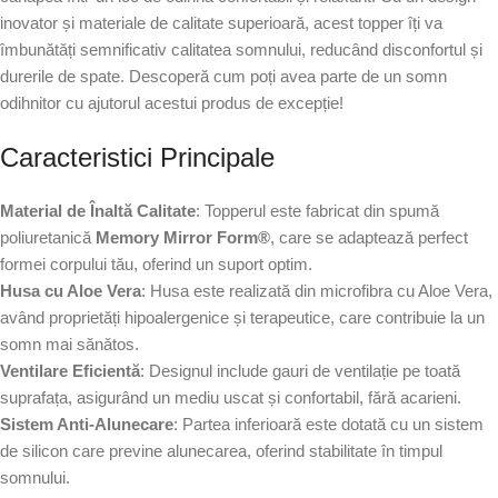
inovator și materiale de calitate superioară, acest topper îți va
îmbunătăți semnificativ calitatea somnului, reducând disconfortul și
durerile de spate. Descoperă cum poți avea parte de un somn
odihnitor cu ajutorul acestui produs de excepție!
Caracteristici Principale
Material de Înaltă Calitate
: Topperul este fabricat din spumă
poliuretanică
Memory Mirror Form®
, care se adaptează perfect
formei corpului tău, oferind un suport optim.
Husa cu Aloe Vera
: Husa este realizată din microfibra cu Aloe Vera,
având proprietăți hipoalergenice și terapeutice, care contribuie la un
somn mai sănătos.
Ventilare Eficientă
: Designul include gauri de ventilație pe toată
suprafața, asigurând un mediu uscat și confortabil, fără acarieni.
Sistem Anti-Alunecare
: Partea inferioară este dotată cu un sistem
de silicon care previne alunecarea, oferind stabilitate în timpul
somnului.