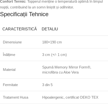
Confort Termic
: Topperul menține o temperatură optimă în timpul
nopții, contribuind la un somn liniștit și odihnitor.
Specificații Tehnice
CARACTERISTICĂ
DETALIU
Dimensiune
180×190 cm
Înălțime
3 cm (+/- 1 cm)
Spumă Memory Mirror Form®,
Material
microfibra cu Aloe Vera
Fermitate
3 din 5
Tratament Husa
Hipoalergenic, certificat OEKO TEX