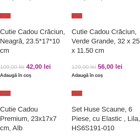
-61%
-57%
Cutie Cadou Crăciun,
Cutie Cadou Crăciun,
Neagră, 23.5*17*10
Verde Grande, 32 x 25
cm
x 11.50 cm
42,00
lei
56,00
lei
109,00
lei
129,00
lei
Adaugă în coș
Adaugă în coș
-55%
-27%
Cutie Cadou
Set Huse Scaune, 6
Premium, 23x17x7
Piese, cu Elastic , Lila,
cm, Alb
HS6S191-010