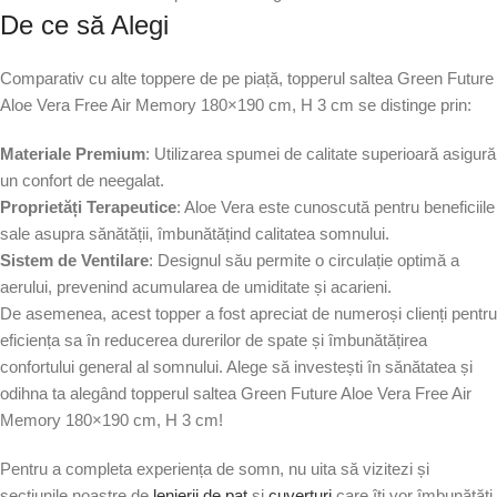
De ce să Alegi
Comparativ cu alte toppere de pe piață, topperul saltea Green Future
Aloe Vera Free Air Memory 180×190 cm, H 3 cm se distinge prin:
Materiale Premium
: Utilizarea spumei de calitate superioară asigură
un confort de neegalat.
Proprietăți Terapeutice
: Aloe Vera este cunoscută pentru beneficiile
sale asupra sănătății, îmbunătățind calitatea somnului.
Sistem de Ventilare
: Designul său permite o circulație optimă a
aerului, prevenind acumularea de umiditate și acarieni.
De asemenea, acest topper a fost apreciat de numeroși clienți pentru
eficiența sa în reducerea durerilor de spate și îmbunătățirea
confortului general al somnului. Alege să investești în sănătatea și
odihna ta alegând topperul saltea Green Future Aloe Vera Free Air
Memory 180×190 cm, H 3 cm!
Pentru a completa experiența de somn, nu uita să vizitezi și
secțiunile noastre de
lenjerii de pat
și
cuverturi
care îți vor îmbunătăți