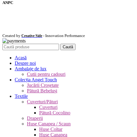
ANPC
Created by
- Innovation Performance
Creative Side
Caută
Acasă
Despre noi
Ambalaje de lux
Cutii pentru cadouri
Colecția Angel Touch
Jucării Croșetate
Pătură Bebeluși
Textile
Cuverturi/Pături
Cuverturi
Pătură Cocolino
Draperii
Huse Canapea / Scaun
Huse Coltar
Huse Canapea