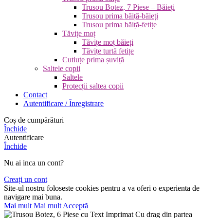
Trusou Botez, 7 Piese – Băieți
Trusou prima băiță-băieți
Trusou prima băiță-fetițe
Tăvițe moț
Tăvițe moț băieți
Tăvițe turtă fetițe
Cutiuțe prima șuviță
Saltele copii
Saltele
Protecții saltea copii
Contact
Autentificare / Înregistrare
Coș de cumpărături
Închide
Autentificare
Închide
Nu ai inca un cont?
Creați un cont
Site-ul nostru foloseste cookies pentru a va oferi o experienta de
navigare mai buna.
Mai mult
Mai mult
Acceptă