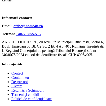
Contact
Informații contact:
Email:
office@home4u.ro
Telefon:
+40720.855.515
ANGEL TOUCH SRL, cu sediul în Municipiul București, Sector 6,
Bdul. Timisoara 53 Bl. C2 Sc. 2 Et. 4 Ap. 40 , România, înregistrată
la Registrul Comerțului de pe lângă Tribunalul București sub nr
J40/8075/2024 cu cod de identificare fiscală CUI: 49954005.
Informații utile
Contact
Contul meu
Despre noi
Livrare
Returnări / Schimburi
Termeni și condiții
Politică de confidențialitate