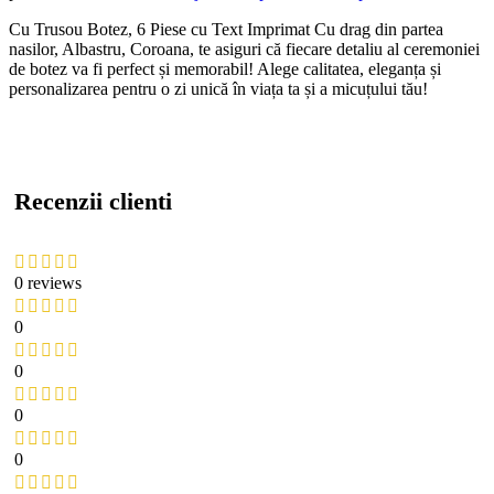
Cu Trusou Botez, 6 Piese cu Text Imprimat Cu drag din partea
nasilor, Albastru, Coroana, te asiguri că fiecare detaliu al ceremoniei
de botez va fi perfect și memorabil! Alege calitatea, eleganța și
personalizarea pentru o zi unică în viața ta și a micuțului tău!
Recenzii clienti
0 reviews
0
0
0
0