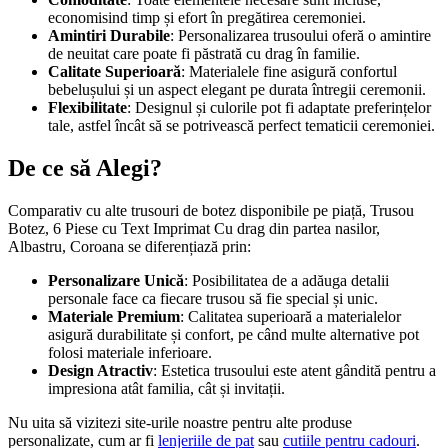
economisind timp și efort în pregătirea ceremoniei.
Amintiri Durabile
: Personalizarea trusoului oferă o amintire
de neuitat care poate fi păstrată cu drag în familie.
Calitate Superioară
: Materialele fine asigură confortul
bebelușului și un aspect elegant pe durata întregii ceremonii.
Flexibilitate
: Designul și culorile pot fi adaptate preferințelor
tale, astfel încât să se potrivească perfect tematicii ceremoniei.
De ce să Alegi?
Comparativ cu alte trusouri de botez disponibile pe piață, Trusou
Botez, 6 Piese cu Text Imprimat Cu drag din partea nasilor,
Albastru, Coroana se diferențiază prin:
Personalizare Unică
: Posibilitatea de a adăuga detalii
personale face ca fiecare trusou să fie special și unic.
Materiale Premium
: Calitatea superioară a materialelor
asigură durabilitate și confort, pe când multe alternative pot
folosi materiale inferioare.
Design Atractiv
: Estetica trusoului este atent gândită pentru a
impresiona atât familia, cât și invitații.
Nu uita să vizitezi site-urile noastre pentru alte produse
personalizate, cum ar fi
lenjeriile de pat
sau
cutiile pentru cadouri
.