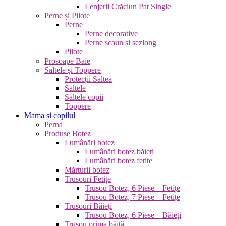
Lenjerii Crăciun Pat Single
Perne și Pilote
Perne
Perne decorative
Perne scaun și șezlong
Pilote
Prosoape Baie
Saltele și Toppere
Protecții Saltea
Saltele
Saltele copii
Toppere
Mama și copilul
Perna
Produse Botez
Lumânări botez
Lumânări botez băieți
Lumânări botez fetițe
Mărturii botez
Trusouri Fetițe
Trusou Botez, 6 Piese – Fetițe
Trusou Botez, 7 Piese – Fetițe
Trusouri Băieți
Trusou Botez, 6 Piese – Băieți
Trusou prima băiță