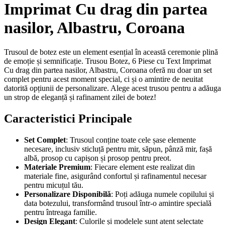
Imprimat Cu drag din partea
nasilor, Albastru, Coroana
Trusoul de botez este un element esențial în această ceremonie plină
de emoție și semnificație. Trusou Botez, 6 Piese cu Text Imprimat
Cu drag din partea nasilor, Albastru, Coroana oferă nu doar un set
complet pentru acest moment special, ci și o amintire de neuitat
datorită opțiunii de personalizare. Alege acest trusou pentru a adăuga
un strop de eleganță și rafinament zilei de botez!
Caracteristici Principale
Set Complet
: Trusoul conține toate cele șase elemente
necesare, inclusiv sticluță pentru mir, săpun, pânză mir, fașă
albă, prosop cu capișon și prosop pentru preot.
Materiale Premium
: Fiecare element este realizat din
materiale fine, asigurând confortul și rafinamentul necesar
pentru micuțul tău.
Personalizare Disponibilă
: Poți adăuga numele copilului și
data botezului, transformând trusoul într-o amintire specială
pentru întreaga familie.
Design Elegant
: Culorile și modelele sunt atent selectate