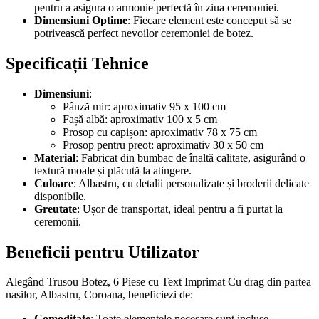
pentru a asigura o armonie perfectă în ziua ceremoniei.
Dimensiuni Optime
: Fiecare element este conceput să se
potrivească perfect nevoilor ceremoniei de botez.
Specificații Tehnice
Dimensiuni
:
Pânză mir: aproximativ 95 x 100 cm
Fașă albă: aproximativ 100 x 5 cm
Prosop cu capișon: aproximativ 78 x 75 cm
Prosop pentru preot: aproximativ 30 x 50 cm
Material
: Fabricat din bumbac de înaltă calitate, asigurând o
textură moale și plăcută la atingere.
Culoare
: Albastru, cu detalii personalizate și broderii delicate
disponibile.
Greutate
: Ușor de transportat, ideal pentru a fi purtat la
ceremonii.
Beneficii pentru Utilizator
Alegând Trusou Botez, 6 Piese cu Text Imprimat Cu drag din partea
nasilor, Albastru, Coroana, beneficiezi de:
Comoditate
: Toate elementele necesare sunt incluse,