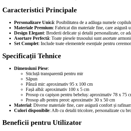
Caracteristici Principale
Personalizare Unică
: Posibilitatea de a adăuga numele copilulu
Materiale Premium
: Fabricat din materiale fine, care asigură 
Design Elegant
: Broderii delicate și detalii personalizate, ce 
Asortare Perfectă
: Toate piesele trusoului sunt asortate armoni
Set Complet
: Include toate elementele esențiale pentru ceremoni
Specificații Tehnice
Dimensiuni Piese
:
Sticluță transparentă pentru mir
Săpun
Pânză mir: aproximativ 95 x 100 cm
Fașă albă: aproximativ 100 x 5 cm
Prosop cu capișon pentru bebeluș: aproximativ 78 x 75 
Prosop alb pentru preot: aproximativ 30 x 50 cm
Material
: Diverse materiale fine, care asigură confort și rafina
Culori disponibile
: Alb cu detalii tricolore, personalizate cu br
Beneficii pentru Utilizator