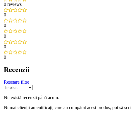
0 reviews
0
0
0
0
0
Recenzii
Resetare filtre
Nu există recenzii până acum.
Numai clienții autentificați, care au cumpărat acest produs, pot să scri