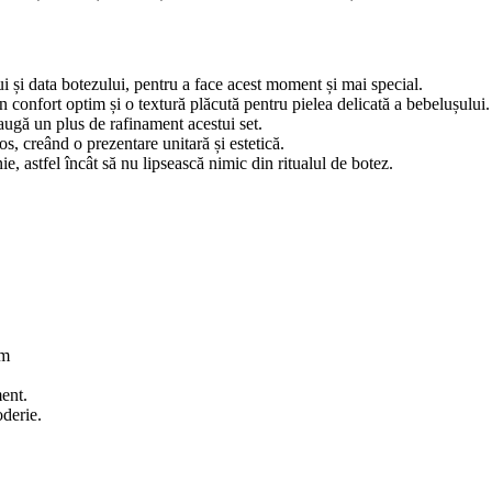
i și data botezului, pentru a face acest moment și mai special.
un confort optim și o textură plăcută pentru pielea delicată a bebelușului.
adaugă un plus de rafinament acestui set.
os, creând o prezentare unitară și estetică.
e, astfel încât să nu lipsească nimic din ritualul de botez.
cm
ment.
oderie.