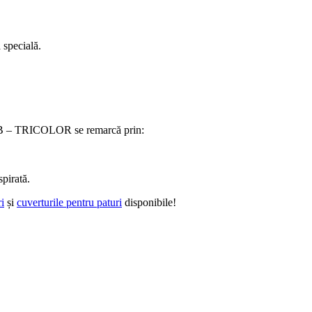
 specială.
 ALB – TRICOLOR se remarcă prin:
spirată.
i
și
cuverturile pentru paturi
disponibile!