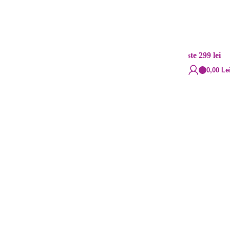
Contact
Livrare rapidă
+40 720.855.515
Cost: 20 lei și gratuit peste 299 lei
0,00
Le
ngeras – ALB – TRICOLOR