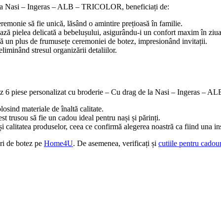
 la Nasi – Ingeras – ALB – TRICOLOR, beneficiați de:
eremonie să fie unică, lăsând o amintire prețioasă în familie.
jează pielea delicată a bebelușului, asigurându-i un confort maxim în ziua
gă un plus de frumusețe ceremoniei de botez, impresionând invitații.
eliminând stresul organizării detaliilor.
otez 6 piese personalizat cu broderie – Cu drag de la Nasi – Ingeras –
olosind materiale de înaltă calitate.
t trusou să fie un cadou ideal pentru nași și părinți.
i și calitatea produselor, ceea ce confirmă alegerea noastră ca fiind una in
uri de botez pe
Home4U
. De asemenea, verificați și
cutiile pentru cadour