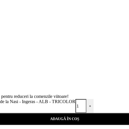
i pentru reduceri la comenzile viitoare!
ag de la Nasi - Ingeras - ALB - TRICOLOR
+
ADAUGĂ ÎN COȘ