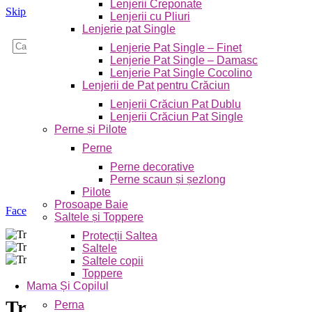
Lenjerii Creponate
Skip to navigation
Skip to main content
Lenjerii cu Pliuri
Lenjerie pat Single
Caută
Lenjerie Pat Single – Finet
Lenjerie Pat Single – Damasc
Lenjerie Pat Single Cocolino
Lenjerii de Pat pentru Crăciun
Lenjerii Crăciun Pat Dublu
Lenjerii Crăciun Pat Single
Perne și Pilote
Perne
Perne decorative
Perne scaun și șezlong
Pilote
Prosoape Baie
Faceți click pentru a mări
Saltele și Toppere
Protecții Saltea
Saltele
Saltele copii
Toppere
Mama Și Copilul
Trusou Botez 6 piese personalizat 
Perna