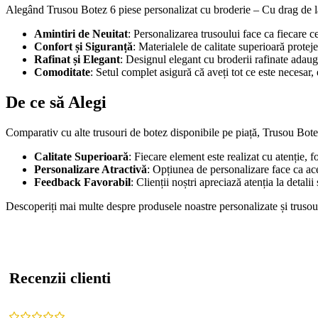
Alegând Trusou Botez 6 piese personalizat cu broderie – Cu drag de
Amintiri de Neuitat
: Personalizarea trusoului face ca fiecare c
Confort și Siguranță
: Materialele de calitate superioară prote
Rafinat și Elegant
: Designul elegant cu broderii rafinate adau
Comoditate
: Setul complet asigură că aveți tot ce este necesar, 
De ce să Alegi
Comparativ cu alte trusouri de botez disponibile pe piață, Trusou B
Calitate Superioară
: Fiecare element este realizat cu atenție, f
Personalizare Atractivă
: Opțiunea de personalizare face ca aces
Feedback Favorabil
: Clienții noștri apreciază atenția la detali
Descoperiți mai multe despre produsele noastre personalizate și truso
Recenzii clienti