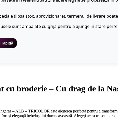
plasate în weekend sau zile libere legale se procesează în p
peciale (lipsă stoc, aprovizionare), termenul de livrare poate
usele sunt ambalate cu grijă pentru a ajunge în stare perfe
i rapidă
at cu broderie – Cu drag de la Na
– Ingeras – ALB – TRICOLOR este alegerea perfectă pentru a transform
confort și eleganță bebelușului dumneavoastră. Alegeți acest trusou person