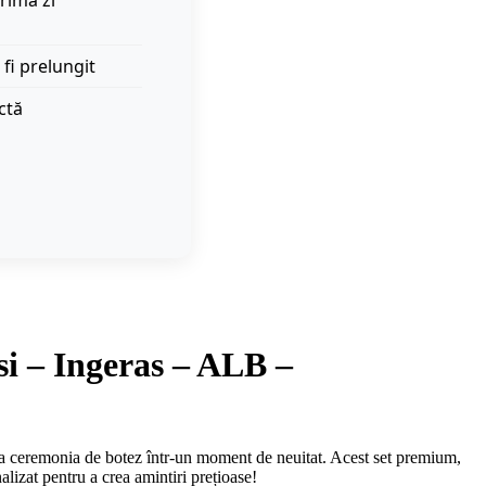
rima zi
 fi prelungit
ctă
si – Ingeras – ALB –
a ceremonia de botez într-un moment de neuitat. Acest set premium,
alizat pentru a crea amintiri prețioase!