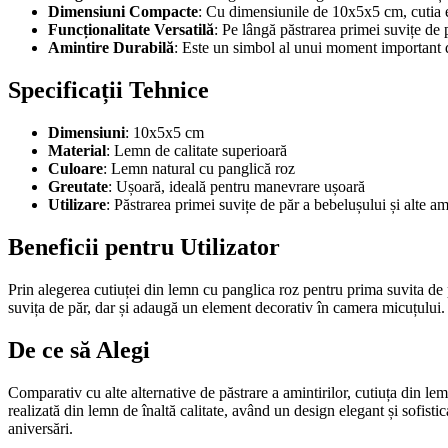
Dimensiuni Compacte
: Cu dimensiunile de 10x5x5 cm, cutia es
Funcționalitate Versatilă
: Pe lângă păstrarea primei suvițe de pă
Amintire Durabilă
: Este un simbol al unui moment important di
Specificații Tehnice
Dimensiuni
: 10x5x5 cm
Material
: Lemn de calitate superioară
Culoare
: Lemn natural cu panglică roz
Greutate
: Ușoară, ideală pentru manevrare ușoară
Utilizare
: Păstrarea primei suvițe de păr a bebelușului și alte am
Beneficii pentru Utilizator
Prin alegerea cutiuței din lemn cu panglica roz pentru prima suvita de 
suvița de păr, dar și adaugă un element decorativ în camera micuțului. Î
De ce să Alegi
Comparativ cu alte alternative de păstrare a amintirilor, cutiuța din lemn
realizată din lemn de înaltă calitate, având un design elegant și sofist
aniversări.