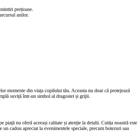
amintiri prețioase.
rcursul anilor.
melor momente din viața copilului tău. Aceasta nu doar că protejează
lă suviță într-un simbol al dragostei și grijii.
 piață nu oferă aceeași calitate și atenție la detalii. Cutița noastră este
evine un cadou apreciat la evenimentele speciale, precum botezuri sau