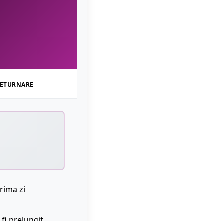
ETURNARE
rima zi
 fi prelungit