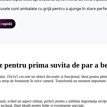
usele sunt ambalate cu grijă pentru a ajunge în stare perfe
i rapidă
z pentru prima suvita de par a b
lui, 10x5x5 cm este un obiect decorativ și funcțional, ideal pentru păst
un strop de frumusețe în orice cameră. Transformă un moment important di
ioară, având un aspect rafinat, perfect pentru a sublinia importanța suviței
jucăușă, fiind ideală pentru fetițe și evenimente speciale.