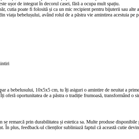
te ușor de integrat în decorul casei, fără a ocupa mult spațiu.
r, cutia poate fi folosită și ca un mic recipient pentru bijuterii sau alte 
n viața bebelușului, având rolul de a păstra vie amintirea acestuia pe pa
intiri
par a bebelusului, 10x5x5 cm, tu îți asiguri o amintire de neuitat a pri
ți oferă oportunitatea de a păstra o tradiție frumoasă, transformând o simp
 se remarcă prin durabilitatea și estetica sa. Multe produse disponibile pe
icat. În plus, feedback-ul clienților subliniază faptul că această cutie d