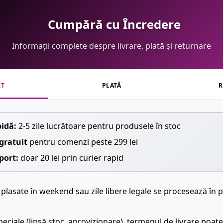
Cumpără cu Încredere
Informații complete despre livrare, plată și returnare
RT
PLATĂ
R
pidă:
2-5 zile lucrătoare pentru produsele în stoc
gratuit
pentru comenzi peste 299 lei
port:
doar 20 lei prin curier rapid
plasate în weekend sau zile libere legale se procesează în p
peciale (lipsă stoc, aprovizionare), termenul de livrare poate