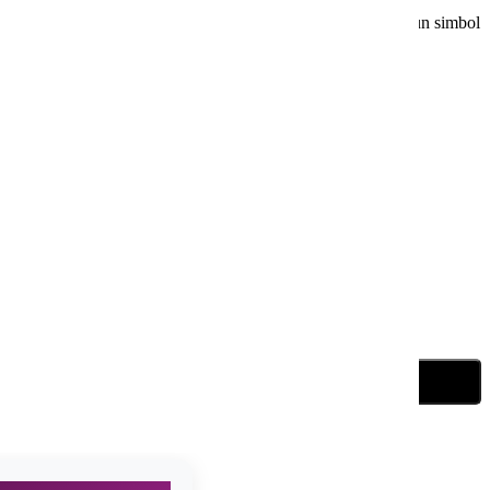
copilului tău. Realizată din lemn de calitate, aceasta devine un simbol