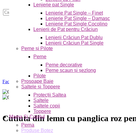
Lenjerie pat Single
Skip to navigation
Skip to main content
Caută
Lenjerie Pat Single – Finet
Lenjerie Pat Single – Damasc
Lenjerie Pat Single Cocolino
Lenjerii de Pat pentru Crăciun
Lenjerii Crăciun Pat Dublu
Lenjerii Crăciun Pat Single
Perne și Pilote
Perne
Perne decorative
Perne scaun și șezlong
Pilote
Prosoape Baie
Faceți click pentru a mări
Saltele și Toppere
Protecții Saltea
Saltele
Saltele copii
Toppere
Cutiuta din lemn cu panglica roz pe
Mama Și Copilul
Perna
Produse Botez