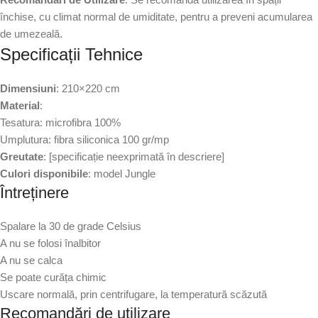
închise, cu climat normal de umiditate, pentru a preveni acumularea
de umezeală.
Specificații Tehnice
Dimensiuni
: 210×220 cm
Material
:
Tesatura: microfibra 100%
Umplutura: fibra siliconica 100 gr/mp
Greutate
: [specificație neexprimată în descriere]
Culori disponibile
: model Jungle
Întreținere
Spalare la 30 de grade Celsius
A nu se folosi înalbitor
A nu se calca
Se poate curăța chimic
Uscare normală, prin centrifugare, la temperatură scăzută
Recomandări de utilizare