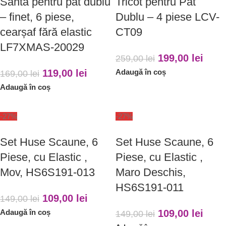
Santa pentru pat dublu
Tricot pentru Pat
– finet, 6 piese,
Dublu – 4 piese LCV-
cearșaf fără elastic
CT09
LF7XMAS-20029
199,00
lei
259,00
lei
119,00
lei
Adaugă în coș
169,00
lei
Adaugă în coș
-27%
-27%
Set Huse Scaune, 6
Set Huse Scaune, 6
Piese, cu Elastic ,
Piese, cu Elastic ,
Mov, HS6S191-013
Maro Deschis,
HS6S191-011
109,00
lei
149,00
lei
Adaugă în coș
109,00
lei
149,00
lei