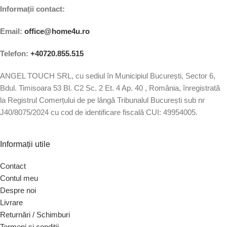
Informații contact:
Email:
office@home4u.ro
Telefon:
+40720.855.515
ANGEL TOUCH SRL, cu sediul în Municipiul București, Sector 6,
Bdul. Timisoara 53 Bl. C2 Sc. 2 Et. 4 Ap. 40 , România, înregistrată
la Registrul Comerțului de pe lângă Tribunalul București sub nr
J40/8075/2024 cu cod de identificare fiscală CUI: 49954005.
Informații utile
Contact
Contul meu
Despre noi
Livrare
Returnări / Schimburi
Termeni și condiții