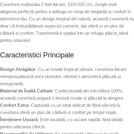
Cuvertura matlasata 2 fete Alcam, 210×220 cm, Jungle este
alegerea perfectă pentru a adăuga un strop de eleganță și confort în
dormitorul tău. Cu un design inspirat din natură, această cuvertură nu
doar că îmbunătățește aspectul camerei, dar oferă și un plus de
căldură și confort. Transformă-ți spațiul într-un refugiu plăcut, ideal
pentru relaxare!
Caracteristici Principale
Design Atrăgător
: Cu un model tropical vibrant, cuvertura Alcam
reîmprospătează orice dormitor, oferind o atmosferă plăcută și
energizantă.
Material de Înaltă Calitate
: Confecționată din microfibra 100%,
această cuvertură asigură o textură moale și plăcută la atingere.
Confort Extra
: Captusită cu un strat delicat de fibră siliconică,
cuvertura oferă un plus de căldură și confort pe timpul nopții.
Întreținere Ușoară
: Este lavabilă, cu uscare rapidă, fiind ideală
pentru utilizarea zilnică.
Recomandări de Utilizare
: Se recomandă utilizarea în spații