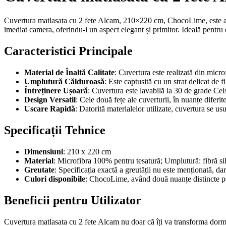
Cuvertura matlasata cu 2 fete Alcam, 210×220 cm, ChocoLime, este aleg
imediat camera, oferindu-i un aspect elegant și primitor. Ideală pentru
Caracteristici Principale
Material de Înaltă Calitate
: Cuvertura este realizată din micro
Umplutură Călduroasă
: Este captusită cu un strat delicat de 
Întreținere Ușoară
: Cuvertura este lavabilă la 30 de grade Cels
Design Versatil
: Cele două fețe ale cuverturii, în nuanțe diferit
Uscare Rapidă
: Datorită materialelor utilizate, cuvertura se us
Specificații Tehnice
Dimensiuni
: 210 x 220 cm
Material
: Microfibra 100% pentru tesatură; Umplutură: fibră s
Greutate
: Specificația exactă a greutății nu este menționată, da
Culori disponibile
: ChocoLime, având două nuanțe distincte pe
Beneficii pentru Utilizator
Cuvertura matlasata cu 2 fete Alcam nu doar că îți va transforma dormito