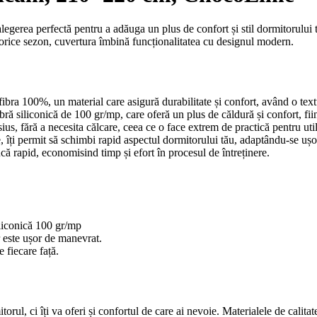
erea perfectă pentru a adăuga un plus de confort și stil dormitorului tă
 orice sezon, cuvertura îmbină funcționalitatea cu designul modern.
fibra 100%, un material care asigură durabilitate și confort, având o text
fibră siliconică de 100 gr/mp, care oferă un plus de căldură și confort, fi
ius, fără a necesita călcare, ceea ce o face extrem de practică pentru util
e, îți permit să schimbi rapid aspectul dormitorului tău, adaptându-se ușor
ucă rapid, economisind timp și efort în procesul de întreținere.
iliconică 100 gr/mp
r este ușor de manevrat.
 fiecare față.
rul, ci îți va oferi și confortul de care ai nevoie. Materialele de calita