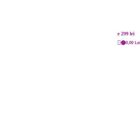
Contact
Livrare rapidă
+40 720.855.515
Cost: 20 lei și gratuit peste 299 lei
0,00
Le