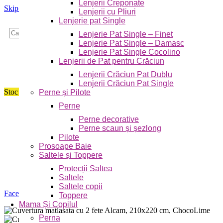
Lenjerii Creponate
Skip to navigation
Skip to main content
Lenjerii cu Pliuri
Lenjerie pat Single
Caută
Lenjerie Pat Single – Finet
Lenjerie Pat Single – Damasc
Lenjerie Pat Single Cocolino
Lenjerii de Pat pentru Crăciun
Lenjerii Crăciun Pat Dublu
Lenjerii Crăciun Pat Single
Stoc epuizat
Perne și Pilote
Perne
Perne decorative
Perne scaun și șezlong
Pilote
Prosoape Baie
Saltele și Toppere
Protecții Saltea
Saltele
Saltele copii
Faceți click pentru a mări
Toppere
Mama Și Copilul
Perna