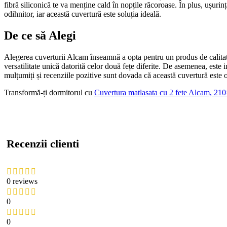
fibră siliconică te va menține cald în nopțile răcoroase. În plus, ușurin
odihnitor, iar această cuvertură este soluția ideală.
De ce să Alegi
Alegerea cuverturii Alcam înseamnă a opta pentru un produs de calitate
versatilitate unică datorită celor două fețe diferite. De asemenea, este i
mulțumiți și recenziile pozitive sunt dovada că această cuvertură este o
Transformă-ți dormitorul cu
Cuvertura matlasata cu 2 fete Alcam, 2
Recenzii clienti
0 reviews
0
0