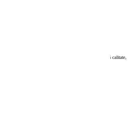
nsforma dormitorul tău. Realizată din microfibra de înaltă calitate,