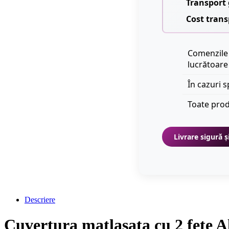
Transport 
Cost trans
Comenzile 
lucrătoare
În cazuri s
Toate prod
Livrare sigură ș
Descriere
Cuvertura matlasata cu 2 fete