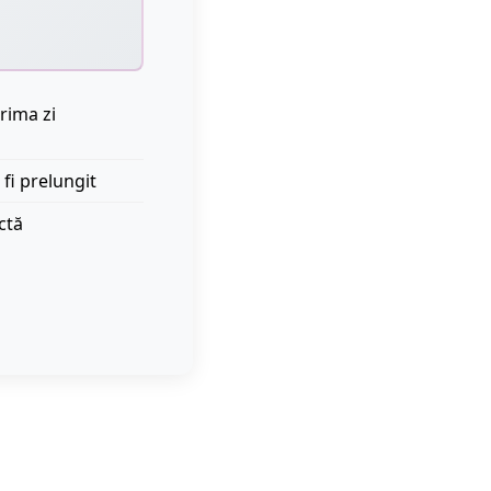
rima zi
 fi prelungit
ctă