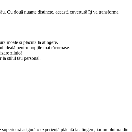
u. Cu două nuanțe distincte, această cuvertură îți va transforma
ură moale și plăcută la atingere.
ind ideală pentru nopțile mai răcoroase.
izare zilnică.
 la stilul tău personal.
te superioară asigură o experiență plăcută la atingere, iar umplutura din