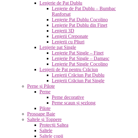
Lenjerie de Pat Dublu
Lenjerie de Pat Dublu – Bumbac
Ranforsat
Lenjerie Pat Dublu Cocolino
Lenjerie Pat Dublu din Finet
Lenjerii 3D
Lenjerii Creponate
Lenjerii cu Pliuri
Lenjerie pat Single
Lenjerie Pat Single – Finet
Lenjerie Pat Single – Damasc
Lenjerie Pat Single Cocolino
Lenjerii de Pat pentru Crăciun
Lenjerii Crăciun Pat Dublu
Lenjerii Crăciun Pat Single
Perne și Pilote
Perne
Perne decorative
Perne scaun și șezlong
Pilote
Prosoape Baie
Saltele și Toppere
Protecții Saltea
Saltele
Saltele copii