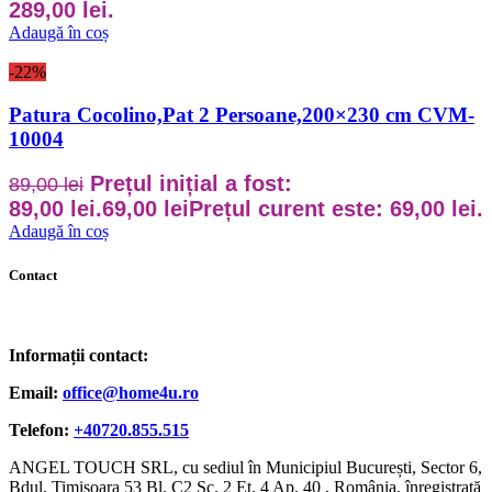
289,00 lei.
Adaugă în coș
-22%
Patura Cocolino,Pat 2 Persoane,200×230 cm CVM-
10004
Prețul inițial a fost:
89,00
lei
89,00 lei.
69,00
lei
Prețul curent este: 69,00 lei.
Adaugă în coș
Contact
Informații contact:
Email:
office@home4u.ro
Telefon:
+40720.855.515
ANGEL TOUCH SRL, cu sediul în Municipiul București, Sector 6,
Bdul. Timisoara 53 Bl. C2 Sc. 2 Et. 4 Ap. 40 , România, înregistrată