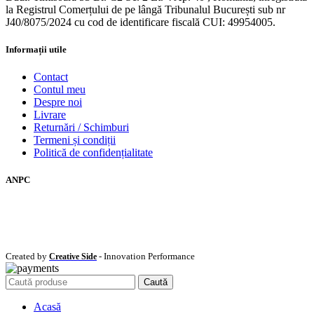
la Registrul Comerțului de pe lângă Tribunalul București sub nr
J40/8075/2024 cu cod de identificare fiscală CUI: 49954005.
Informații utile
Contact
Contul meu
Despre noi
Livrare
Returnări / Schimburi
Termeni și condiții
Politică de confidențialitate
ANPC
Created by
- Innovation Performance
Creative Side
Caută
Acasă