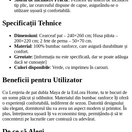
tip plic, iar cearceaful dispune de capse, asigurându-se o
utilizare ușoară și confortabilă.
Specificații Tehnice
Dimensiuni
: Cearceaf pat – 240×260 cm; Husa pilota –
200×220 cm; 2 fete de perna – 50×70 cm.
Material
: 100% bumbac ranforce, care asigură durabilitate și
confort.
Greutate
: [informația nu este specificată, dar se poate adăuga
dacă se cunoaște]
Culori disponibile
: Verde, cu imprimeu în carouri.
Beneficii pentru Utilizator
Cu Lenjeria de pat dubla Maya de la EnLora Home, tu te bucuri de
un somn plăcut și odihnitor. Materialul din bumbac ranforce îți oferă
o experiență confortabilă, indiferent de sezon. Datorită designului
său elegant, dormitorul tău va avea un aspect modern și primitor. În
plus, întreținerea ușoară îți va economisi timp, permițându-ți să te
concentrezi pe lucrurile care contează cu adevărat.
De ce să Alegi