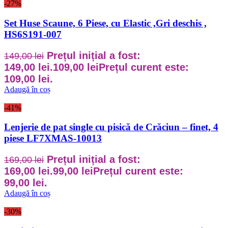
-27%
Set Huse Scaune, 6 Piese, cu Elastic ,Gri deschis ,
HS6S191-007
Prețul inițial a fost:
149,00
lei
149,00 lei.
109,00
lei
Prețul curent este:
109,00 lei.
Adaugă în coș
-41%
Lenjerie de pat single cu pisică de Crăciun – finet, 4
piese LF7XMAS-10013
Prețul inițial a fost:
169,00
lei
169,00 lei.
99,00
lei
Prețul curent este:
99,00 lei.
Adaugă în coș
-30%