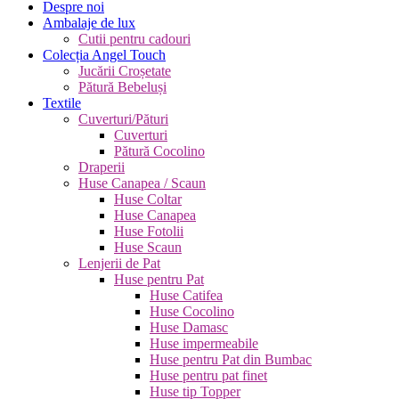
Despre noi
Ambalaje de lux
Cutii pentru cadouri
Colecția Angel Touch
Jucării Croșetate
Pătură Bebeluși
Textile
Cuverturi/Pături
Cuverturi
Pătură Cocolino
Draperii
Huse Canapea / Scaun
Huse Coltar
Huse Canapea
Huse Fotolii
Huse Scaun
Lenjerii de Pat
Huse pentru Pat
Huse Catifea
Huse Cocolino
Huse Damasc
Huse impermeabile
Huse pentru Pat din Bumbac
Huse pentru pat finet
Huse tip Topper