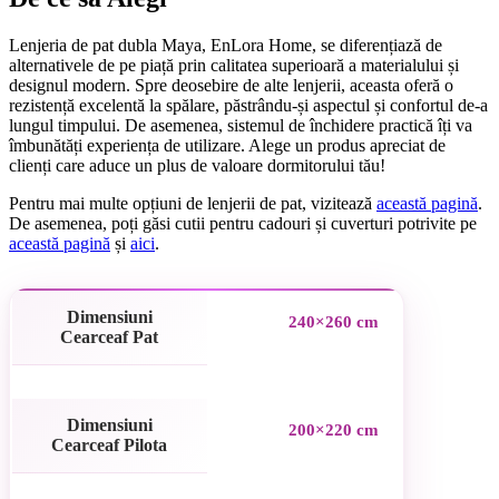
Lenjeria de pat dubla Maya, EnLora Home, se diferențiază de
alternativele de pe piață prin calitatea superioară a materialului și
designul modern. Spre deosebire de alte lenjerii, aceasta oferă o
rezistență excelentă la spălare, păstrându-și aspectul și confortul de-a
lungul timpului. De asemenea, sistemul de închidere practică îți va
îmbunătăți experiența de utilizare. Alege un produs apreciat de
clienți care aduce un plus de valoare dormitorului tău!
Pentru mai multe opțiuni de lenjerii de pat, vizitează
această pagină
.
De asemenea, poți găsi cutii pentru cadouri și cuverturi potrivite pe
această pagină
și
aici
.
Dimensiuni
240×260 cm
Cearceaf Pat
Dimensiuni
200×220 cm
Cearceaf Pilota