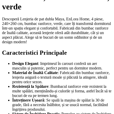
verde
Descoperă Lenjeria de pat dubla Maya, EnLora Home, 4 piese,
240×260 cm, bumbac ranforce, verde, care îți transformă dormitorul
într-un spațiu elegant și confortabil. Fabricată din bumbac ranforce
de înaltă calitate, această lenjerie oferă atât durabilitate, cât și un
aspect plăcut. Alege să te bucuri de un somn odihnitor și de un
design modern!
Caracteristici Principale
Design Elegant
: Imprimeul în carouri conferă un aer
masculin și puternic, perfect pentru un dormitor modern.
Material de Înaltă Calitate
: Fabricată din bumbac ranforce,
lenjeria asigură o textură moale și plăcută la atingere, ideală
pentru orice sezon.
Rezistență la Spălare
: Bumbacul ranforce este rezistent la
multe spălări, menținându-și culorile și forma, astfel încât să te
bucuri de ea pe termen lung.
Întreținere Ușoară
: Se spală la mașina de spălat la 30 de
grade, fără a necesita înălbitor, și se usucă normal, facilitând
îngrijirea produsului.
Sistem de Închidere Practic
: Pernelor au sistem de închidere