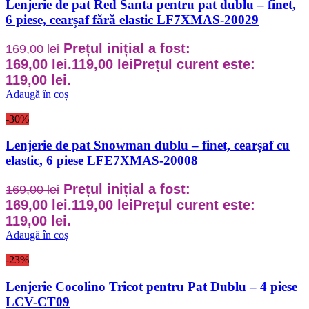
Lenjerie de pat Red Santa pentru pat dublu – finet,
6 piese, cearșaf fără elastic LF7XMAS-20029
Prețul inițial a fost:
169,00
lei
169,00 lei.
119,00
lei
Prețul curent este:
119,00 lei.
Adaugă în coș
-30%
Lenjerie de pat Snowman dublu – finet, cearșaf cu
elastic, 6 piese LFE7XMAS-20008
Prețul inițial a fost:
169,00
lei
169,00 lei.
119,00
lei
Prețul curent este:
119,00 lei.
Adaugă în coș
-23%
Lenjerie Cocolino Tricot pentru Pat Dublu – 4 piese
LCV-CT09