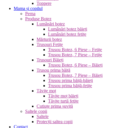
Toppere
Mama și copilul
Perna
Produse Botez
Lumânări botez
Lumânări botez băieți
Lumânări botez fetițe
Mărturii botez
Trusouri Fetițe
Trusou Botez, 6 Piese – Fetițe
Trusou Botez, 7 Piese – Fetițe
Trusouri Băieți
Trusou Botez, 6 Piese – Băieți
Trusou prima băiță
Trusou Botez, 7 Piese – Băieți
Trusou prima băiță-băieți
Trusou prima băiță-fetițe
Tăvițe moț
Tăvițe moț băieți
Tăvițe turtă fetițe
Cutiuțe prima șuviță
Saltele copii
Saltele
Protecții saltea copii
Contact