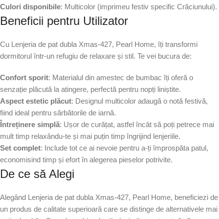
Culori disponibile
: Multicolor (imprimeu festiv specific Crăciunului).
Beneficii pentru Utilizator
Cu Lenjeria de pat dubla Xmas-427, Pearl Home, îți transformi
dormitorul într-un refugiu de relaxare și stil. Te vei bucura de:
Confort sporit
: Materialul din amestec de bumbac îți oferă o
senzație plăcută la atingere, perfectă pentru nopți liniștite.
Aspect estetic plăcut
: Designul multicolor adaugă o notă festivă,
fiind ideal pentru sărbătorile de iarnă.
Întreținere simplă
: Ușor de curățat, astfel încât să poți petrece mai
mult timp relaxându-te și mai puțin timp îngrijind lenjeriile.
Set complet
: Include tot ce ai nevoie pentru a-ți împrospăta patul,
economisind timp și efort în alegerea pieselor potrivite.
De ce să Alegi
Alegând Lenjeria de pat dubla Xmas-427, Pearl Home, beneficiezi de
un produs de calitate superioară care se distinge de alternativele mai