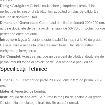
odihnitor.
Design Atrăgător
: Culorile multicolore și imprimeul festiv îl fac
perfect pentru sezonul sărbătorilor, aducând un plus de căldură și
bucurie în dormitorul tău.
Dimensiuni Generoase
: Cearceaful de pilotă măsoară 200×220 cm,
iar cele două fețe de pernă au dimensiuni de 50×70 cm, potrivindu-se
perfect pe orice pat dublu.
Întreținere Ușoară
: Lenjeria este lavabilă la mașină la 30 de grade
Celsius, fără a necesita utilizarea inalbitorului, facilitând astfel
curățarea și întreținerea.
Set Complet
: Acest set include un cearceaf de pilotă și două fețe de
pernă, oferind tot ce ai nevoie pentru a-ți amenaja patul cu stil.
Specificații Tehnice
Dimensiuni
: Cearceaf de pilotă 200×220 cm; 2 fețe de pernă 50×70
cm.
Material
: Amestec de bumbac.
Instrucțiuni de spălare
: Se curăță la mașina de spălat la 30 grade
Celsius. Nu se folosește înalbitor. Se usucă normal.