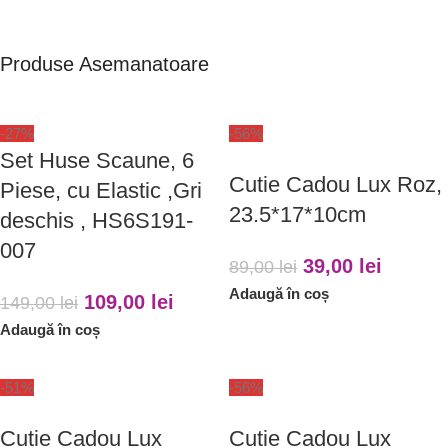
Produse Asemanatoare
-27%
-56%
Set Huse Scaune, 6
Cutie Cadou Lux Roz,
Piese, cu Elastic ,Gri
23.5*17*10cm
deschis , HS6S191-
007
39,00
lei
89,00
lei
Adaugă în coș
109,00
lei
149,00
lei
Adaugă în coș
-51%
-56%
Cutie Cadou Lux
Cutie Cadou Lux