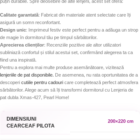
puțin durabile. Spre deosebire de alte lenjerii, acest set oferă:
Calitate garantată
: Fabricat din materiale atent selectate care îți
asigură un somn reconfortant.
Design unic
: Imprimeul festiv este perfect pentru a adăuga un strop
de magie în dormitorul tău pe timpul sărbătorilor.
Aprecierea clienților
: Recenziile pozitive ale altor utilizatori
subliniază confortul și stilul acestui set, confirmând alegerea ta ca
fiind una inspirată.
Pentru a explora mai multe produse asemănătoare, vizitează
lenjeriile de pat disponibile.
De asemenea, nu rata oportunitatea de a
descoperi
cutiile pentru cadouri
care completează perfect atmosfera
sărbătorilor. Alege acum să îți transformi dormitorul cu Lenjeria de
pat dubla Xmas-427, Pearl Home!
DIMENSIUNI
200×220 cm
CEARCEAF PILOTA