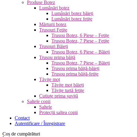
Produse Botez
Lumânări botez
Lumânări botez băieți
Lumânări botez fetițe
Mărturii botez
Trusouri Fetițe
Trusou Botez, 6 Piese – Fetițe
Trusou Botez, 7 Piese – Fetițe
Trusouri Băieți
Trusou Botez, 6 Piese – Băieți
Trusou prima băiță
Trusou Botez, 7 Piese – Băieți
Trusou prima băiță-băieți
Trusou prima băiță-fetițe
Tăvițe moț
Tăvițe moț băieți
Tăvițe turtă fetițe
Cutiuțe prima șuviță
Saltele copii
Saltele
Protecții saltea copii
Contact
Autentificare / Înregistrare
Coș de cumpărături