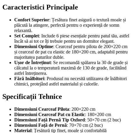
Caracteristici Principale
Confort Superior
: Țesătura finet asigură o textură moale și
plăcută la atingere, perfectă pentru o experiență de somn
relaxantă.
Set Complet
: Include 6 piese esențiale pentru patul tău, astfel
încât să ai tot ce îți trebuie pentru un dormitor elegant.
Dimensiuni Optime
: Cearceaf pentru pilota de 200×220 cm
și cearceaf de pat cu elastic de 180×200 cm, adaptabil pentru
majoritatea paturilor duble.
Ușor de Întreținut
: Se recomandă spălarea la 30 de grade și
călcatul la o temperatură maximă de 130 de grade, facilitând
astfel întreținerea.
Fără Inălbitori
: Produsul nu necesită utilizarea de înălbitori
chimici, protejând astfel materialul și culorile.
Specificații Tehnice
Dimensiuni Cearceaf Pilota
: 200×220 cm
Dimensiuni Cearceaf Pat cu Elastic
: 180×200 cm
Dimensiuni Față Pernă Tip Oxford
: 50×70 cm (2 buc)
Dimensiuni Față de Pernă
: 70×70 cm (2 buc)
Material
: Țesătură tip finet, moale și confortabilă