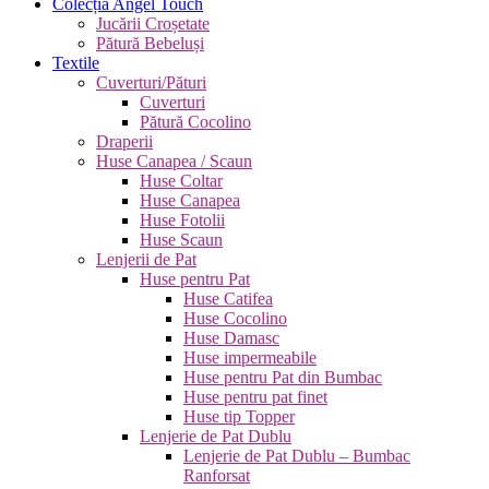
Colecția Angel Touch
Jucării Croșetate
Pătură Bebeluși
Textile
Cuverturi/Pături
Cuverturi
Pătură Cocolino
Draperii
Huse Canapea / Scaun
Huse Coltar
Huse Canapea
Huse Fotolii
Huse Scaun
Lenjerii de Pat
Huse pentru Pat
Huse Catifea
Huse Cocolino
Huse Damasc
Huse impermeabile
Huse pentru Pat din Bumbac
Huse pentru pat finet
Huse tip Topper
Lenjerie de Pat Dublu
Lenjerie de Pat Dublu – Bumbac
Ranforsat