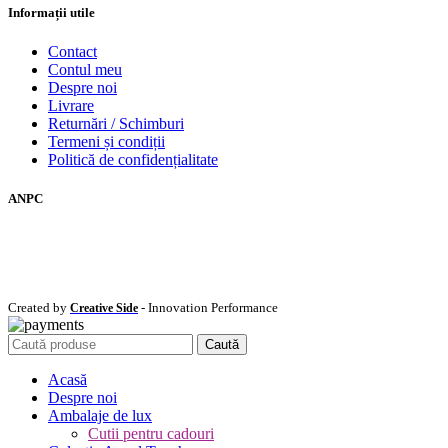
Informații utile
Contact
Contul meu
Despre noi
Livrare
Returnări / Schimburi
Termeni și condiții
Politică de confidențialitate
ANPC
Created by
- Innovation Performance
Creative Side
Caută
Acasă
Despre noi
Ambalaje de lux
Cutii pentru cadouri