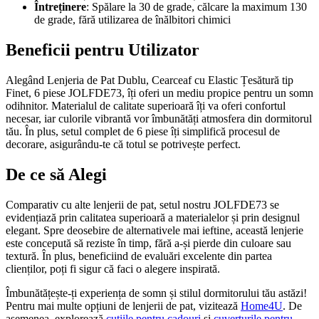
Întreținere
: Spălare la 30 de grade, călcare la maximum 130
de grade, fără utilizarea de înălbitori chimici
Beneficii pentru Utilizator
Alegând Lenjeria de Pat Dublu, Cearceaf cu Elastic Țesătură tip
Finet, 6 piese JOLFDE73, îți oferi un mediu propice pentru un somn
odihnitor. Materialul de calitate superioară îți va oferi confortul
necesar, iar culorile vibrantă vor îmbunătăți atmosfera din dormitorul
tău. În plus, setul complet de 6 piese îți simplifică procesul de
decorare, asigurându-te că totul se potrivește perfect.
De ce să Alegi
Comparativ cu alte lenjerii de pat, setul nostru JOLFDE73 se
evidențiază prin calitatea superioară a materialelor și prin designul
elegant. Spre deosebire de alternativele mai ieftine, această lenjerie
este concepută să reziste în timp, fără a-și pierde din culoare sau
textură. În plus, beneficiind de evaluări excelente din partea
clienților, poți fi sigur că faci o alegere inspirată.
Îmbunătățește-ți experiența de somn și stilul dormitorului tău astăzi!
Pentru mai multe opțiuni de lenjerii de pat, vizitează
Home4U
. De
asemenea, explorează
cutiile pentru cadouri
și
cuverturile pentru