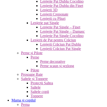
Lenjerie Pat Dublu Cocolino
Lenjerie Pat Dublu din Finet
Lenjerii 3D
Lenjerii Creponate
Lenjerii cu Pliuri
Lenjerie pat Single
Lenjerie Pat Single – Finet
Lenjerie Pat Single – Damasc
Lenjerie Pat Single Cocolino
Lenjerii de Pat pentru Crăciun
Lenjerii Crăciun Pat Dublu
Lenjerii Crăciun Pat Single
Perne și Pilote
Perne
Perne decorative
Perne scaun și șezlong
Pilote
Prosoape Baie
Saltele și Toppere
Protecții Saltea
Saltele
Saltele copii
Toppere
Mama și copilul
Perna