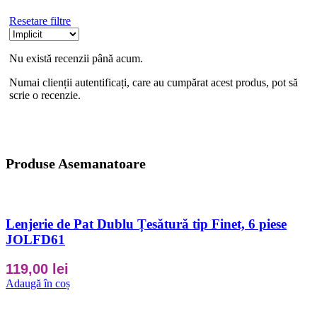
Resetare filtre
Nu există recenzii până acum.
Numai clienții autentificați, care au cumpărat acest produs, pot să
scrie o recenzie.
Produse Asemanatoare
Lenjerie de Pat Dublu Țesătură tip Finet, 6 piese
JOLFD61
119,00
lei
Adaugă în coș