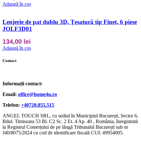
Adaugă în coș
Lenjerie de pat dublu 3D, Țesatură tip Finet, 6 piese
JOLF3D01
134,00
lei
Adaugă în coș
Contact
Informații contact:
Email:
office@home4u.ro
Telefon:
+40720.855.515
ANGEL TOUCH SRL, cu sediul în Municipiul București, Sector 6,
Bdul. Timisoara 53 Bl. C2 Sc. 2 Et. 4 Ap. 40 , România, înregistrată
la Registrul Comerțului de pe lângă Tribunalul București sub nr
J40/8075/2024 cu cod de identificare fiscală CUI: 49954005.