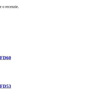
e o recenzie.
OLFD60
OLFD53