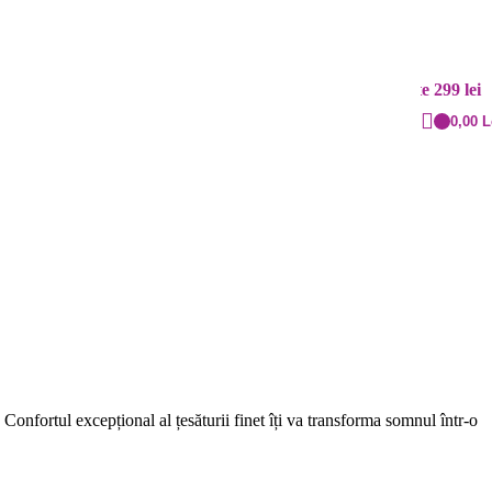
Contact
Livrare rapidă
+40 720.855.515
Cost: 20 lei și gratuit peste 299 lei
0,00
L
OLFDE74
onfortul excepțional al țesăturii finet îți va transforma somnul într-o