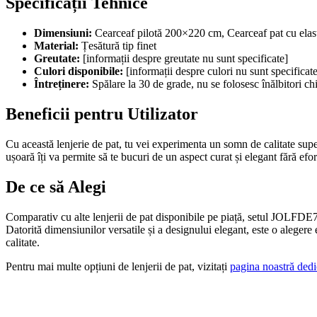
Specificații Tehnice
Dimensiuni:
Cearceaf pilotă 200×220 cm, Cearceaf pat cu elas
Material:
Țesătură tip finet
Greutate:
[informații despre greutate nu sunt specificate]
Culori disponibile:
[informații despre culori nu sunt specificate
Întreținere:
Spălare la 30 de grade, nu se folosesc înălbitori 
Beneficii pentru Utilizator
Cu această lenjerie de pat, tu vei experimenta un somn de calitate super
ușoară îți va permite să te bucuri de un aspect curat și elegant fără efo
De ce să Alegi
Comparativ cu alte lenjerii de pat disponibile pe piață, setul JOLFDE74 
Datorită dimensiunilor versatile și a designului elegant, este o alegere 
calitate.
Pentru mai multe opțiuni de lenjerii de pat, vizitați
pagina noastră dedi