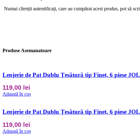
Numai clienții autentificați, care au cumpărat acest produs, pot să scri
Produse Asemanatoare
Lenjerie de Pat Dublu Țesătură tip Finet, 6 piese J
119,00
lei
Adaugă în coș
Lenjerie de Pat Dublu Țesătură tip Finet, 6 piese J
119,00
lei
Adaugă în coș