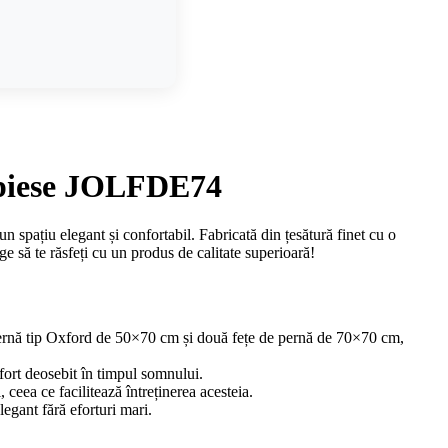
6 piese JOLFDE74
 spațiu elegant și confortabil. Fabricată din țesătură finet cu o
ge să te răsfeți cu un produs de calitate superioară!
pernă tip Oxford de 50×70 cm și două fețe de pernă de 70×70 cm,
onfort deosebit în timpul somnului.
 ceea ce facilitează întreținerea acesteia.
legant fără eforturi mari.