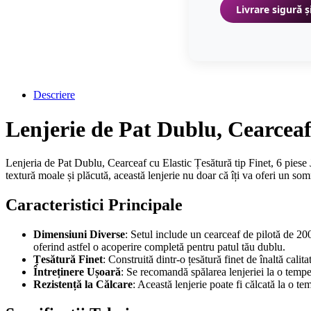
Livrare sigură ș
Descriere
Lenjerie de Pat Dublu, Cearceaf
Lenjeria de Pat Dublu, Cearceaf cu Elastic Țesătură tip Finet, 6 piese 
textură moale și plăcută, această lenjerie nu doar că îți va oferi un som
Caracteristici Principale
Dimensiuni Diverse
: Setul include un cearceaf de pilotă de 
oferind astfel o acoperire completă pentru patul tău dublu.
Țesătură Finet
: Construită dintr-o țesătură finet de înaltă cali
Întreținere Ușoară
: Se recomandă spălarea lenjeriei la o temper
Rezistență la Călcare
: Această lenjerie poate fi călcată la o t