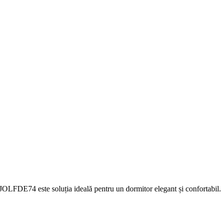
Elastic Țesătură tip Finet, 6 piese J
JOLFDE74 este soluția ideală pentru un dormitor elegant și confortabil. C