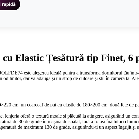
i rapidă
 cu Elastic Țesătură tip Finet, 
JOLFDE74 este alegerea ideală pentru a transforma dormitorul tău într-un
n odihnitor, dar va adăuga și un strop de culoare și stil în camera ta. Ale
200×220 cm, un cearceaf de pat cu elastic de 180×200 cm, două fețe de 
tate, lenjeria oferă o textură moale și plăcută la atingere, asigurând un c
atură de 30 de grade în mașina de spălat, fără a folosi înălbitori chimici,
emperatură de maximum 130 de grade, asigurându-ți un aspect îngrijit și e