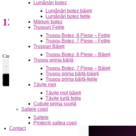
Lumânări botez
Lumânări botez băieți
Lumânări botez fetițe
129,00
lei
Mărturii botez
Trusouri Fetițe
Trusou Botez, 6 Piese – Fetițe
Trusou Botez, 7 Piese – Fetițe
Trusouri Băieți
Trusou Botez, 6 Piese – Băieți
Cumpără acest produs acum și primești
6
Puncte, pe care le poți folos
Trusou prima băiță
Cantitate Lenjerie de Pat Dublu, Cearceaf cu Elastic Țesătură ti
-
Trusou Botez, 7 Piese – Băieți
Trusou prima băiță-băieți
Trusou prima băiță-fetițe
Tăvițe moț
Tăvițe moț băieți
Tăvițe turtă fetițe
Cutiuțe prima șuviță
Saltele copii
Saltele
Protecții saltea copii
Contact