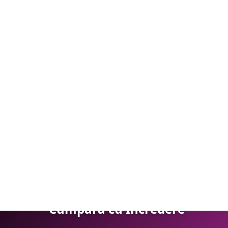
i pentru reduceri la comenzile viitoare!
p Finet, 6 piese JOLFDE74
+
ADAUGĂ ÎN COȘ
Cumpără cu Încredere