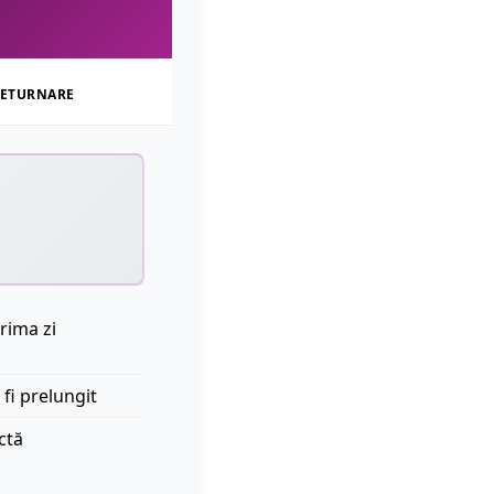
ETURNARE
rima zi
 fi prelungit
ctă