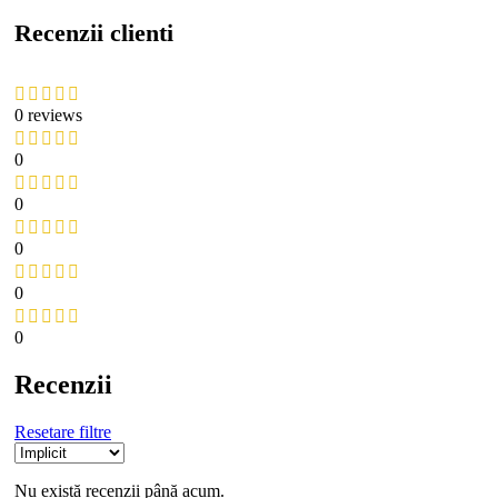
Recenzii clienti
0 reviews
0
0
0
0
0
Recenzii
Resetare filtre
Nu există recenzii până acum.