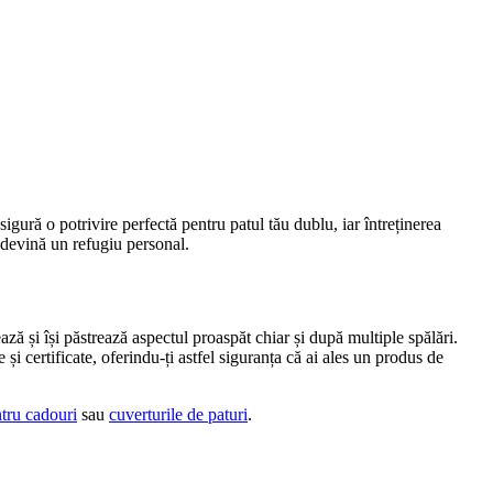
igură o potrivire perfectă pentru patul tău dublu, iar întreținerea
ă devină un refugiu personal.
ză și își păstrează aspectul proaspăt chiar și după multiple spălări.
și certificate, oferindu-ți astfel siguranța că ai ales un produs de
ntru cadouri
sau
cuverturile de paturi
.