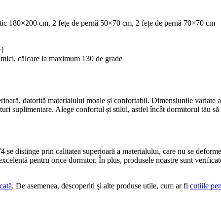
tic 180×200 cm, 2 fețe de pernă 50×70 cm, 2 fețe de pernă 70×70 cm
]
chimici, călcare la maximum 130 de grade
ioară, datorită materialului moale și confortabil. Dimensiunile variate as
rturi suplimentare. Alege confortul și stilul, astfel încât dormitorul tău s
se distinge prin calitatea superioară a materialului, care nu se deformea
excelentă pentru orice dormitor. În plus, produsele noastre sunt verificate 
cată
. De asemenea, descoperiți și alte produse utile, cum ar fi
cutiile pe