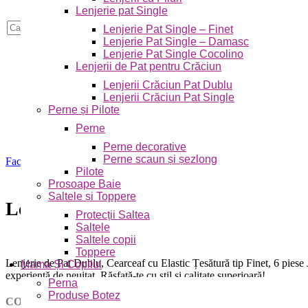
Lenjerie pat Single
Skip to navigation
Skip to main content
Caută
Lenjerie Pat Single – Finet
Lenjerie Pat Single – Damasc
Lenjerie Pat Single Cocolino
Lenjerii de Pat pentru Crăciun
Lenjerii Crăciun Pat Dublu
Lenjerii Crăciun Pat Single
Perne și Pilote
Perne
Perne decorative
Perne scaun și șezlong
Faceți click pentru a mări
Pilote
Prosoape Baie
Saltele și Toppere
Lenjerie de Pat Dublu, Cearceaf cu 
Protecții Saltea
Saltele
Saltele copii
Toppere
Lenjerie de Pat Dublu, Cearceaf cu Elastic Țesătură tip Finet, 6 piese 
Mama Și Copilul
experiență de neuitat. Răsfață-te cu stil și calitate superioară!
Perna
Produse Botez
COD PRODUS:
JOLFDE74