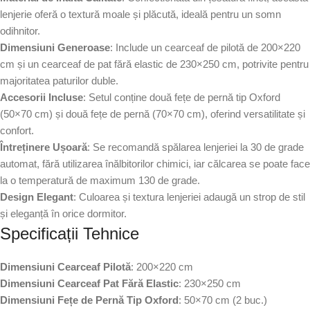
lenjerie oferă o textură moale și plăcută, ideală pentru un somn
odihnitor.
Dimensiuni Generoase
: Include un cearceaf de pilotă de 200×220
cm și un cearceaf de pat fără elastic de 230×250 cm, potrivite pentru
majoritatea paturilor duble.
Accesorii Incluse
: Setul conține două fețe de pernă tip Oxford
(50×70 cm) și două fețe de pernă (70×70 cm), oferind versatilitate și
confort.
Întreținere Ușoară
: Se recomandă spălarea lenjeriei la 30 de grade
automat, fără utilizarea înălbitorilor chimici, iar călcarea se poate face
la o temperatură de maximum 130 de grade.
Design Elegant
: Culoarea și textura lenjeriei adaugă un strop de stil
și eleganță în orice dormitor.
Specificații Tehnice
Dimensiuni Cearceaf Pilotă
: 200×220 cm
Dimensiuni Cearceaf Pat Fără Elastic
: 230×250 cm
Dimensiuni Fețe de Pernă Tip Oxford
: 50×70 cm (2 buc.)