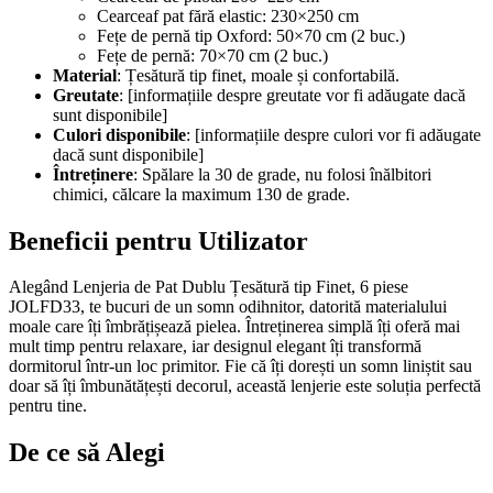
Cearceaf pat fără elastic: 230×250 cm
Fețe de pernă tip Oxford: 50×70 cm (2 buc.)
Fețe de pernă: 70×70 cm (2 buc.)
Material
: Țesătură tip finet, moale și confortabilă.
Greutate
: [informațiile despre greutate vor fi adăugate dacă
sunt disponibile]
Culori disponibile
: [informațiile despre culori vor fi adăugate
dacă sunt disponibile]
Întreținere
: Spălare la 30 de grade, nu folosi înălbitori
chimici, călcare la maximum 130 de grade.
Beneficii pentru Utilizator
Alegând Lenjeria de Pat Dublu Țesătură tip Finet, 6 piese
JOLFD33, te bucuri de un somn odihnitor, datorită materialului
moale care îți îmbrățișează pielea. Întreținerea simplă îți oferă mai
mult timp pentru relaxare, iar designul elegant îți transformă
dormitorul într-un loc primitor. Fie că îți dorești un somn liniștit sau
doar să îți îmbunătățești decorul, această lenjerie este soluția perfectă
pentru tine.
De ce să Alegi