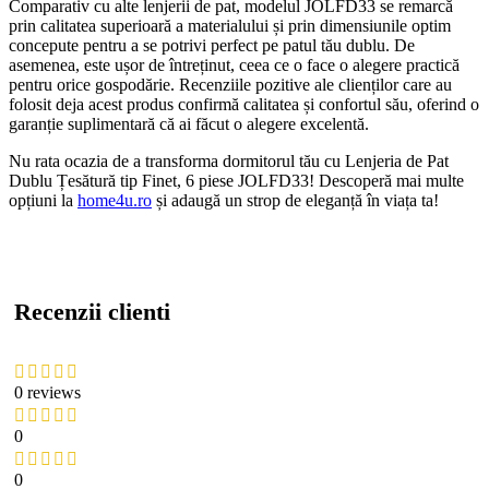
Comparativ cu alte lenjerii de pat, modelul JOLFD33 se remarcă
prin calitatea superioară a materialului și prin dimensiunile optim
concepute pentru a se potrivi perfect pe patul tău dublu. De
asemenea, este ușor de întreținut, ceea ce o face o alegere practică
pentru orice gospodărie. Recenziile pozitive ale clienților care au
folosit deja acest produs confirmă calitatea și confortul său, oferind o
garanție suplimentară că ai făcut o alegere excelentă.
Nu rata ocazia de a transforma dormitorul tău cu Lenjeria de Pat
Dublu Țesătură tip Finet, 6 piese JOLFD33! Descoperă mai multe
opțiuni la
home4u.ro
și adaugă un strop de eleganță în viața ta!
Recenzii clienti
0 reviews
0
0