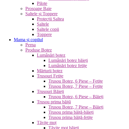
Pilote
Prosoape Baie
Saltele și Toppere
Protecții Saltea
Saltele
Saltele copii
Toppere
Mama și copilul
Perna
Produse Botez
Lumânări botez
Lumânări botez băieți
Lumânări botez fetițe
Mărturii botez
Trusouri Fetițe
Trusou Botez, 6 Piese – Fetițe
Trusou Botez, 7 Piese – Fetițe
Trusouri Băieți
Trusou Botez, 6 Piese – Băieți
Trusou prima băiță
Trusou Botez, 7 Piese – Băieți
Trusou prima băiță-băieți
Trusou prima băiță-fetițe
Tăvițe moț
Tăvițe moț băieți