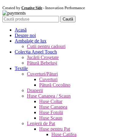
Created by
- Innovation Performance
Creative Side
Caută
Acasă
Despre noi
Ambalaje de lux
Cutii pentru cadouri
Colecția Angel Touch
Jucării Croșetate
Pătură Bebeluși
Textile
Cuverturi/Pături
Cuverturi
Pătură Cocolino
Draperii
Huse Canapea / Scaun
Huse Coltar
Huse Canapea
Huse Fotolii
Huse Scaun
Lenjerii de Pat
Huse pentru Pat
Huse Catifea