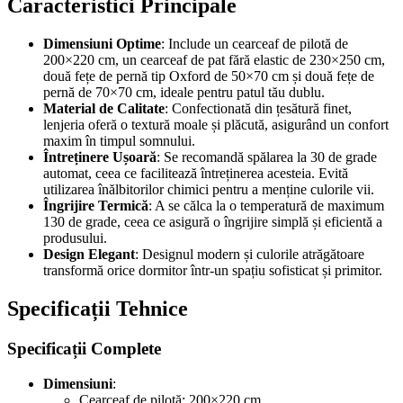
Caracteristici Principale
Dimensiuni Optime
: Include un cearceaf de pilotă de
200×220 cm, un cearceaf de pat fără elastic de 230×250 cm,
două fețe de pernă tip Oxford de 50×70 cm și două fețe de
pernă de 70×70 cm, ideale pentru patul tău dublu.
Material de Calitate
: Confectionată din țesătură finet,
lenjeria oferă o textură moale și plăcută, asigurând un confort
maxim în timpul somnului.
Întreținere Ușoară
: Se recomandă spălarea la 30 de grade
automat, ceea ce facilitează întreținerea acesteia. Evită
utilizarea înălbitorilor chimici pentru a menține culorile vii.
Îngrijire Termică
: A se călca la o temperatură de maximum
130 de grade, ceea ce asigură o îngrijire simplă și eficientă a
produsului.
Design Elegant
: Designul modern și culorile atrăgătoare
transformă orice dormitor într-un spațiu sofisticat și primitor.
Specificații Tehnice
Specificații Complete
Dimensiuni
:
Cearceaf de pilotă: 200×220 cm