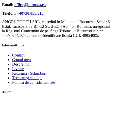
Email:
office@home4u.ro
Telefon:
+40720.855.515
ANGEL TOUCH SRL, cu sediul în Municipiul București, Sector 6,
Bdul. Timisoara 53 Bl. C2 Sc. 2 Et. 4 Ap. 40 , România, înregistrată
la Registrul Comerțului de pe lângă Tribunalul București sub nr
J40/8075/2024 cu cod de identificare fiscală CUI: 49954005.
Informații utile
Contact
Contul meu
Despre noi
Livrare
Returnări / Schimburi
Termeni și condiții
Politică de confidențialitate
ANPC