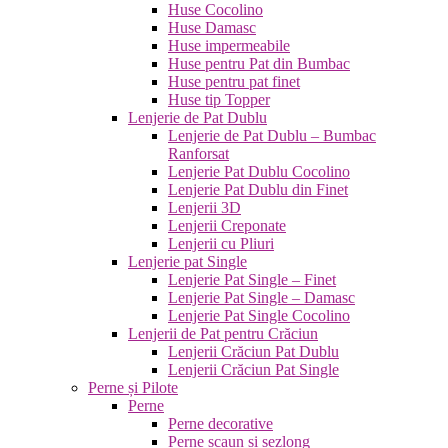
Huse Cocolino
Huse Damasc
Huse impermeabile
Huse pentru Pat din Bumbac
Huse pentru pat finet
Huse tip Topper
Lenjerie de Pat Dublu
Lenjerie de Pat Dublu – Bumbac
Ranforsat
Lenjerie Pat Dublu Cocolino
Lenjerie Pat Dublu din Finet
Lenjerii 3D
Lenjerii Creponate
Lenjerii cu Pliuri
Lenjerie pat Single
Lenjerie Pat Single – Finet
Lenjerie Pat Single – Damasc
Lenjerie Pat Single Cocolino
Lenjerii de Pat pentru Crăciun
Lenjerii Crăciun Pat Dublu
Lenjerii Crăciun Pat Single
Perne și Pilote
Perne
Perne decorative
Perne scaun și șezlong