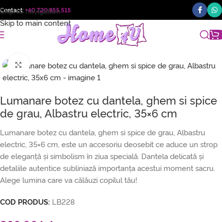
Skip to navigation
Contact
:
+40 720.855.515
Skip to main content
Faceți click pentru a mări
Lumanare botez cu dantela, ghem si spice
de grau, Albastru electric, 35×6 cm
Lumanare botez cu dantela, ghem si spice de grau, Albastru
electric, 35×6 cm, este un accesoriu deosebit ce aduce un strop
de eleganță și simbolism în ziua specială. Dantela delicată și
detaliile autentice subliniază importanța acestui moment sacru.
Alege lumina care va călăuzi copilul tău!
COD PRODUS:
LB228