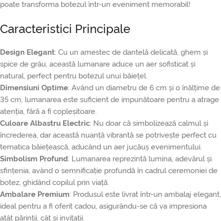
poate transforma botezul într-un eveniment memorabil!
Caracteristici Principale
Design Elegant
: Cu un amestec de dantelă delicată, ghem și
spice de grâu, această lumanare aduce un aer sofisticat și
natural, perfect pentru botezul unui băiețel.
Dimensiuni Optime
: Având un diametru de 6 cm și o înălțime de
35 cm, lumanarea este suficient de impunătoare pentru a atrage
atenția, fără a fi copleșitoare.
Culoare Albastru Electric
: Nu doar că simbolizează calmul și
încrederea, dar această nuanță vibrantă se potrivește perfect cu
tematica băiețească, aducând un aer jucăuș evenimentului.
Simbolism Profund
: Lumanarea reprezintă lumina, adevărul și
sfințenia, având o semnificație profundă în cadrul ceremoniei de
botez, ghidând copilul prin viață.
Ambalare Premium
: Produsul este livrat într-un ambalaj elegant,
ideal pentru a fi oferit cadou, asigurându-se că va impresiona
atât părinții, cât și invitații.