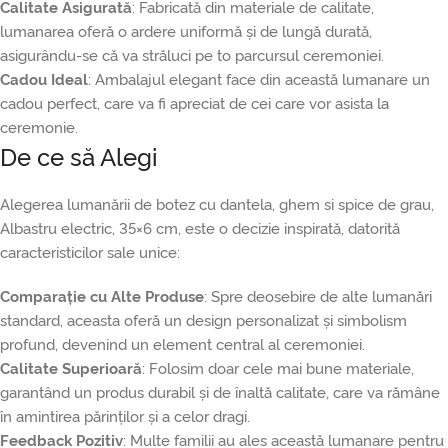
Calitate Asigurată
: Fabricată din materiale de calitate,
lumanarea oferă o ardere uniformă și de lungă durată,
asigurându-se că va străluci pe to parcursul ceremoniei.
Cadou Ideal
: Ambalajul elegant face din această lumanare un
cadou perfect, care va fi apreciat de cei care vor asista la
ceremonie.
De ce să Alegi
Alegerea lumanării de botez cu dantela, ghem si spice de grau,
Albastru electric, 35×6 cm, este o decizie inspirată, datorită
caracteristicilor sale unice:
Comparație cu Alte Produse
: Spre deosebire de alte lumanări
standard, aceasta oferă un design personalizat și simbolism
profund, devenind un element central al ceremoniei.
Calitate Superioară
: Folosim doar cele mai bune materiale,
garantând un produs durabil și de înaltă calitate, care va rămâne
în amintirea părinților și a celor dragi.
Feedback Pozitiv
: Multe familii au ales această lumanare pentru