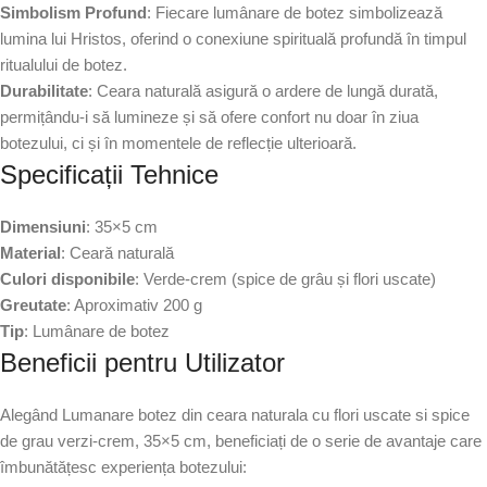
Simbolism Profund
: Fiecare lumânare de botez simbolizează
lumina lui Hristos, oferind o conexiune spirituală profundă în timpul
ritualului de botez.
Durabilitate
: Ceara naturală asigură o ardere de lungă durată,
permițându-i să lumineze și să ofere confort nu doar în ziua
botezului, ci și în momentele de reflecție ulterioară.
Specificații Tehnice
Dimensiuni
: 35×5 cm
Material
: Ceară naturală
Culori disponibile
: Verde-crem (spice de grâu și flori uscate)
Greutate
: Aproximativ 200 g
Tip
: Lumânare de botez
Beneficii pentru Utilizator
Alegând Lumanare botez din ceara naturala cu flori uscate si spice
de grau verzi-crem, 35×5 cm, beneficiați de o serie de avantaje care
îmbunătățesc experiența botezului: