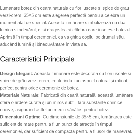
Lumanare botez din ceara naturala cu flori uscate si spice de grau
verzi-crem, 35×5 cm este alegerea perfectă pentru a celebra un
moment atât de special. Această lumânare simbolizează nu doar
lumina și adevărul, ci și dragostea și căldura care însoțesc botezul.
Aprinsă în timpul ceremoniei, ea va ghida copilul pe drumul său,
aducând lumină și binecuvântare în viața sa.
Caracteristici Principale
Design Elegant
: Această lumânare este decorată cu flori uscate și
spice de grâu verzi-crem, conferindu-i un aspect natural și rafinat,
perfect pentru orice ceremonie de botez.
Materiale Naturale
: Fabricată din ceară naturală, această lumânare
oferă o ardere curată și un miros subtil, fără substanțe chimice
nocive, asigurând astfel un mediu sănătos pentru botez.
Dimensiuni Optime
: Cu dimensiunile de 35×5 cm, lumânarea este
suficient de mare pentru a fi un punct de atracție în timpul
ceremoniei, dar suficient de compactă pentru a fi ușor de manevrat.