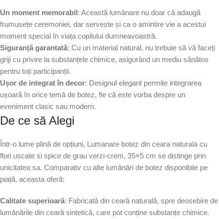
Un moment memorabil
: Această lumânare nu doar că adaugă
frumusețe ceremoniei, dar servește și ca o amintire vie a acestui
moment special în viața copilului dumneavoastră.
Siguranță garantată
: Cu un material natural, nu trebuie să vă faceți
griji cu privire la substanțele chimice, asigurând un mediu sănătos
pentru toți participanții.
Ușor de integrat în decor
: Designul elegant permite integrarea
ușoară în orice temă de botez, fie că este vorba despre un
eveniment clasic sau modern.
De ce să Alegi
Într-o lume plină de opțiuni, Lumanare botez din ceara naturala cu
flori uscate si spice de grau verzi-crem, 35×5 cm se distinge prin
unicitatea sa. Comparativ cu alte lumânări de botez disponibile pe
piață, aceasta oferă:
Calitate superioară
: Fabricată din ceară naturală, spre deosebire de
lumânările din ceară sintetică, care pot conține substanțe chimice.