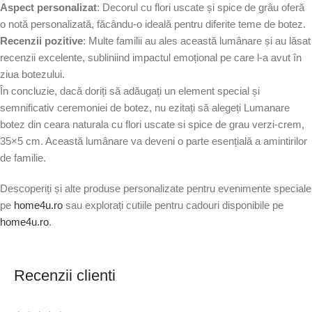
Aspect personalizat
: Decorul cu flori uscate și spice de grâu oferă
o notă personalizată, făcându-o ideală pentru diferite teme de botez.
Recenzii pozitive
: Multe familii au ales această lumânare și au lăsat
recenzii excelente, subliniind impactul emoțional pe care l-a avut în
ziua botezului.
În concluzie, dacă doriți să adăugați un element special și
semnificativ ceremoniei de botez, nu ezitați să alegeți Lumanare
botez din ceara naturala cu flori uscate si spice de grau verzi-crem,
35×5 cm. Această lumânare va deveni o parte esențială a amintirilor
de familie.
Descoperiți și alte produse personalizate pentru evenimente speciale
pe
home4u.ro
sau explorați cutiile pentru cadouri disponibile pe
home4u.ro
.
Recenzii clienti