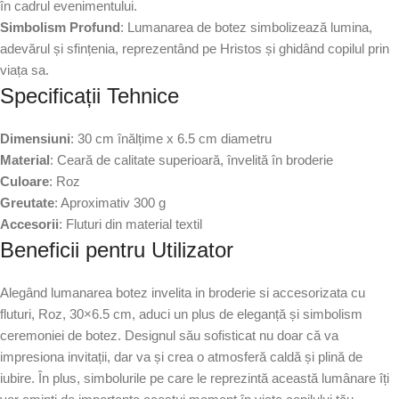
în cadrul evenimentului.
Simbolism Profund
: Lumanarea de botez simbolizează lumina,
adevărul și sfințenia, reprezentând pe Hristos și ghidând copilul prin
viața sa.
Specificații Tehnice
Dimensiuni
: 30 cm înălțime x 6.5 cm diametru
Material
: Ceară de calitate superioară, învelită în broderie
Culoare
: Roz
Greutate
: Aproximativ 300 g
Accesorii
: Fluturi din material textil
Beneficii pentru Utilizator
Alegând lumanarea botez invelita in broderie si accesorizata cu
fluturi, Roz, 30×6.5 cm, aduci un plus de eleganță și simbolism
ceremoniei de botez. Designul său sofisticat nu doar că va
impresiona invitații, dar va și crea o atmosferă caldă și plină de
iubire. În plus, simbolurile pe care le reprezintă această lumânare îți