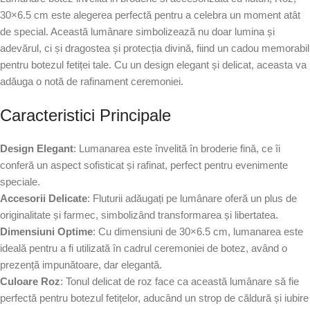
30×6.5 cm este alegerea perfectă pentru a celebra un moment atât
de special. Această lumânare simbolizează nu doar lumina și
adevărul, ci și dragostea și protecția divină, fiind un cadou memorabil
pentru botezul fetiței tale. Cu un design elegant și delicat, aceasta va
adăuga o notă de rafinament ceremoniei.
Caracteristici Principale
Design Elegant
: Lumanarea este învelită în broderie fină, ce îi
conferă un aspect sofisticat și rafinat, perfect pentru evenimente
speciale.
Accesorii Delicate
: Fluturii adăugați pe lumânare oferă un plus de
originalitate și farmec, simbolizând transformarea și libertatea.
Dimensiuni Optime
: Cu dimensiuni de 30×6.5 cm, lumanarea este
ideală pentru a fi utilizată în cadrul ceremoniei de botez, având o
prezență impunătoare, dar elegantă.
Culoare Roz
: Tonul delicat de roz face ca această lumânare să fie
perfectă pentru botezul fetițelor, aducând un strop de căldură și iubire