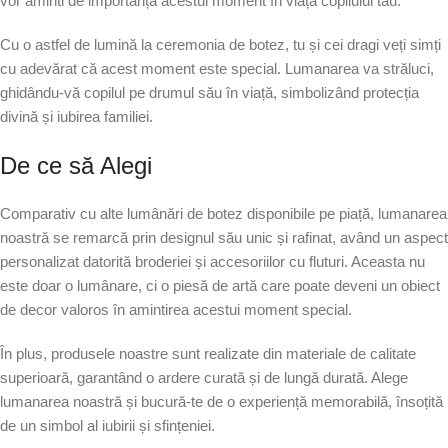
vor aminti de importanța acestui moment în viața copilului tău.
Cu o astfel de lumină la ceremonia de botez, tu și cei dragi veți simți
cu adevărat că acest moment este special. Lumanarea va străluci,
ghidându-vă copilul pe drumul său în viață, simbolizând protecția
divină și iubirea familiei.
De ce să Alegi
Comparativ cu alte lumânări de botez disponibile pe piață, lumanarea
noastră se remarcă prin designul său unic și rafinat, având un aspect
personalizat datorită broderiei și accesoriilor cu fluturi. Aceasta nu
este doar o lumânare, ci o piesă de artă care poate deveni un obiect
de decor valoros în amintirea acestui moment special.
În plus, produsele noastre sunt realizate din materiale de calitate
superioară, garantând o ardere curată și de lungă durată. Alege
lumanarea noastră și bucură-te de o experiență memorabilă, însoțită
de un simbol al iubirii și sfințeniei.