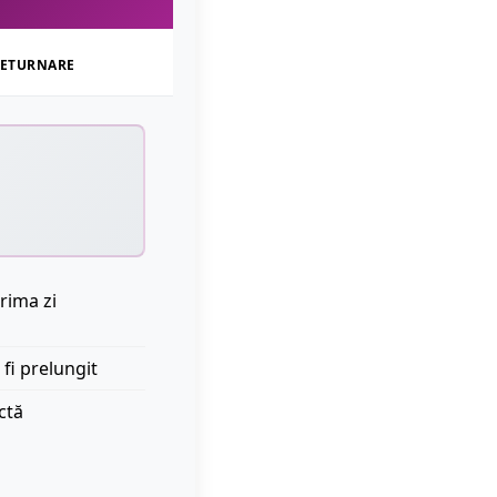
ETURNARE
rima zi
 fi prelungit
ctă