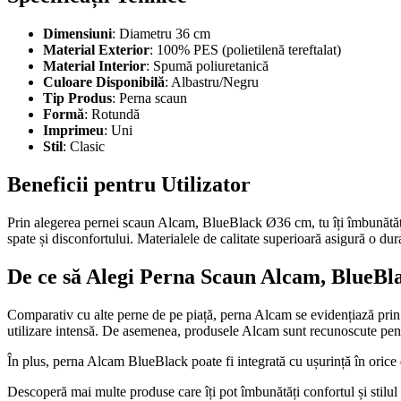
Dimensiuni
: Diametru 36 cm
Material Exterior
: 100% PES (polietilenă tereftalat)
Material Interior
: Spumă poliuretanică
Culoare Disponibilă
: Albastru/Negru
Tip Produs
: Perna scaun
Formă
: Rotundă
Imprimeu
: Uni
Stil
: Clasic
Beneficii pentru Utilizator
Prin alegerea pernei scaun Alcam, BlueBlack Ø36 cm, tu îți îmbunătățeșt
spate și disconfortului. Materialele de calitate superioară asigură o dura
De ce să Alegi Perna Scaun Alcam, BlueB
Comparativ cu alte perne de pe piață, perna Alcam se evidențiază prin ca
utilizare intensă. De asemenea, produsele Alcam sunt recunoscute pentru 
În plus, perna Alcam BlueBlack poate fi integrată cu ușurință în orice 
Descoperă mai multe produse care îți pot îmbunătăți confortul și stilul