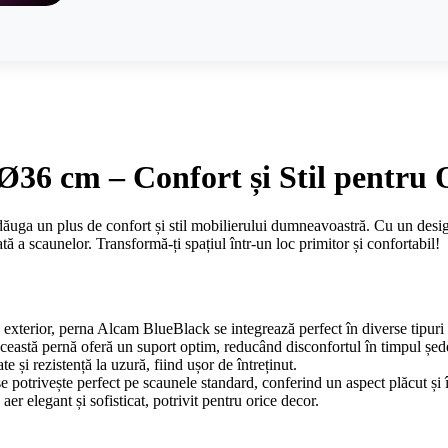
36 cm – Confort și Stil pentru 
ga un plus de confort și stil mobilierului dumneavoastră. Cu un design 
ă a scaunelor. Transformă-ți spațiul într-un loc primitor și confortabil!
și în exterior, perna Alcam BlueBlack se integrează perfect în diverse tipuri
această pernă oferă un suport optim, reducând disconfortul în timpul șede
 și rezistență la uzură, fiind ușor de întreținut.
 potrivește perfect pe scaunele standard, conferind un aspect plăcut și în
r elegant și sofisticat, potrivit pentru orice decor.