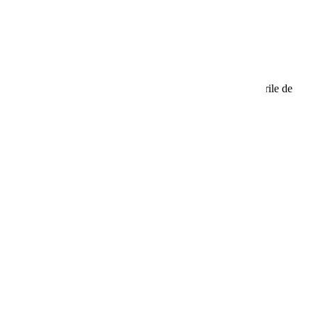
pumă poliuretanică de calitate, previne disconfortul și durerile de