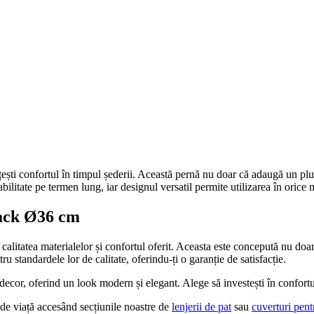
i confortul în timpul șederii. Această pernă nu doar că adaugă un plus d
bilitate pe termen lung, iar designul versatil permite utilizarea în orice m
lack Ø36 cm
litatea materialelor și confortul oferit. Aceasta este concepută nu doar pe
standardele lor de calitate, oferindu-ți o garanție de satisfacție.
decor, oferind un look modern și elegant. Alege să investești în confort
 de viață accesând secțiunile noastre de
lenjerii de pat
sau
cuverturi pent