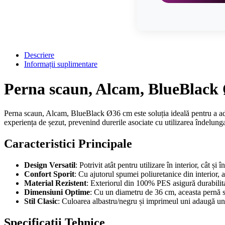
Descriere
Informații suplimentare
Perna scaun, Alcam, BlueBlack Ø
Perna scaun, Alcam, BlueBlack Ø36 cm este soluția ideală pentru a adău
experiența de șezut, prevenind durerile asociate cu utilizarea îndelungat
Caracteristici Principale
Design Versatil
: Potrivit atât pentru utilizare în interior, cât 
Confort Sporit
: Cu ajutorul spumei poliuretanice din interior, 
Material Rezistent
: Exteriorul din 100% PES asigură durabilitate
Dimensiuni Optime
: Cu un diametru de 36 cm, aceasta pernă se
Stil Clasic
: Culoarea albastru/negru și imprimeul uni adaugă un ae
Specificații Tehnice