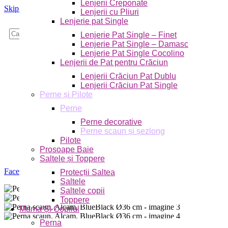
Lenjerii Creponate
Skip to navigation
Skip to main content
Lenjerii cu Pliuri
Lenjerie pat Single
Caută
Lenjerie Pat Single – Finet
Lenjerie Pat Single – Damasc
Lenjerie Pat Single Cocolino
Lenjerii de Pat pentru Crăciun
Lenjerii Crăciun Pat Dublu
Lenjerii Crăciun Pat Single
Perne și Pilote
Perne
Perne decorative
Perne scaun și șezlong
Pilote
Prosoape Baie
Saltele și Toppere
Faceți click pentru a mări
Protecții Saltea
Saltele
Saltele copii
Toppere
Mama Și Copilul
Perna