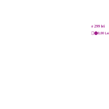
Contact
Livrare rapidă
+40 720.855.515
Cost: 20 lei și gratuit peste 299 lei
0,00
Le