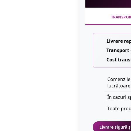
TRANSPO
Livrare ra
Transport 
Cost trans
Comenzile 
lucrătoare
În cazuri s
Toate prod
Livrare sigură ș